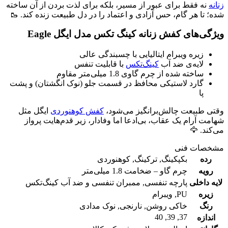
زنانه
نه فقط برای عبور از مسیر، بلکه برای لذت بردن از آن ساخته
شده؛ تا هر گام، حس آزادی و اعتماد را در دل طبیعت زنده کند. 🥾
ویژگی‌های کفش زنانه کینگ تکس مدل ایگل Eagle
زیره ویبرام ایتالیایی با چسبندگی عالی
لایه‌ی ضد آب
کینگ‌تکس
با قابلیت تنفس
ساخته شده از چرم گاوی 1.8 میلی‌متر مقاوم
گارد لاستیکی محافظ در قسمت جلو (نوک انگشتان) و پشت
پا
وقتی طبیعت چالش‌برانگیز می‌شود،
کفش کوهنوردی
ایگل مثل
شهامت آرام یک عقاب، بی‌ادعا اما وفادار، زیر قدم‌هایت پرواز
می‌کند. 🦅
مشخصات فنی
رده
بکپکینگ
,
ترکینگ
,
کوهنوردی
رویه
چرم گاو – ضخامت 1.8 میلی‌متر
لایه داخلی
پارچه تنفسی
,
ممبران تنفسی و ضد آب کینگ‌تکس
زیره
PU
,
ویبرام
رنگ
خاکی روشن
,
نارنجی
,
نوک مدادی
40
,
39
,
37
اندازه