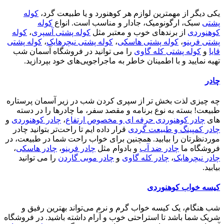
یکی دیگر از مهمترین لوازم هر کوهنورد و یا طبیعت گرد،
کوله
پشتی
سبک، ارگونومیک، جادار و مناسب است. انواع
کوله
کوهنوردی
از برندهای خوب و معتبر مثل
کوله پشتی آسپری
،
کوله
پشتی فرینو
،
کوله پشتی هاسکی
،
کوله پشتی نیچرهایک
،
کوله پشتی
قایا
و
کوله پشتی کله گاوی
را می توانید در فروشگاه آسمان شب
تهیه نمایید و با اطمینان خاطر به ماجراجویی‌های خود بپردازید.
چادر
چه چیزی لذت بخش تر از سپری کردن شب در زیر آسمان پرستاره
طبیعت! بسته به نوع برنامه و مقصد سفر، ما چادرها را در دسته
های
چادر کوهنوردی حرفه ای و مخصوص ارتفاع
،
چادر کوهنوردی
و
چادر کمپینگ و طبیعت گردی
قرار داده ایم تا راحت‌تر بتوانید چادر
موردنظرتان را بیابید. همچنین برای خواب راحت شما در طبیعت، در
فروشگاه ما
چادر ضد آب
و بادوام مثل
چادر فرینو
،
چادر هاسکی
،
چادر نیچرهایک
،
چادر کله گاوی
و
چادر موبی گاردن
را می توانید
بیابید.
کیسه خواب کوهنوردی
شب هنگام، یک کیسه خواب گرم و نرم می‌تواند بهترین رفیق و
شریک شما باشد تا استراحتی خوب و آرام داشته باشید. در فروشگاه