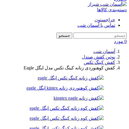
دسته‌بندی کالاها
حراجستون
تماس با آسمان شب
جستجو
0
مورد
آسمان شب
پوتین کفش صندل
کفش کینگ تکس
کفش کوهنوردی زنانه کینگ تکس مدل ایگل Eagle