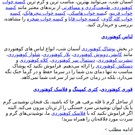
آسمان شب، می‌توانید بهترین، مناسب ترین و گرم ترین
کیسه خواب
کوهنوردی، طبیعت‌گردی و مسافرتی
از برندهای معتبر مانند
کیسه
خواب فرینو
، ک
یسه خواب هاسکی
،
کیسه خواب نیچرهایک
،
کیسه
خواب کله گاوی
،
کیسه خواب قایا
و
کیسه خواب صخره
را مشاهده،
بررسی و خریداری کنید.
لباس کوهنوردی
در بخش
پوشاک کوهنوردی
آسمان شب، انواع لباس های کوهنوردی
مانند
کاپشن دوپوش کوهنوردی
،
پلار کوهنوردی
،
شلوار کوهنوردی
،
تیشرت کوهنوردی
،
دستمال سر کوهنوردی
،
کلاه کوهنوردی
و
دستکش کوهنوردی
را ارائه می‌دهیم. فراموش نکنید که پوشاک
مناسب نه تنها دمای بدن شما را در سرما حفظ و در گرما خنک نگه
می‌دارد، بلکه در زمان حرکت نیز از سرعت شما نمی‌کاهد.
قوری کوهنوردی
،
کتری کمپینگ
و
فلاسک کوهنوردی
از ساحل گرم تا قله برفی، هر جا که باشید، یک فنجان نوشیدنی گرم
یا یک لیوان نوشیدنی سرد خستگی را از تن‌تان بیرون می‌کند. البته
اگر فراموش نکنید که با
فلاسک کوهنوردی
ما، نوشیدنی‌های گرم و
سردت موردعلاقه‌تان را همراه ببرید!
ادامه مطلب >