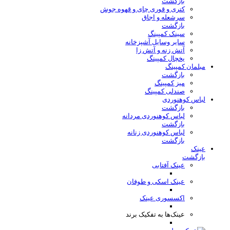
بازگشت
کتری و قوری چای و قهوه جوش
سرشعله و اجاق
بازگشت
سینک کمپینگ
سایر وسایل آشپزخانه
آتش زنه و آتش زا
یخچال کمپینگ
مبلمان کمپینگ
بازگشت
میز کمپینگ
صندلی کمپینگ
لباس کوهنوردی
بازگشت
لباس کوهنوردی مردانه
بازگشت
لباس کوهنوردی زنانه
بازگشت
عینک
بازگشت
عینک آفتابی
عینک اسکی و طوفان
اکسسوری عینک
عینک‌ها به تفکیک برند