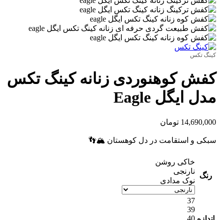
کینگ تکس
کفش کوهنوردی زنانه کینگ تکس
مدل ایگل Eagle
14,690,000
تومان
سبکی و استقامت در دل کوهستان 🏔️👣
خاکی روشن
نارنجی
رنگ
نوک مدادی
37
39
40
اندازه