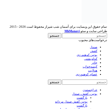
تمام حقوق این وبسایت برای آسمان شب شیراز محفوظ است 2026 - 2015.
طراحی سایت و سئو
MhManavi
جستجو
درخواست‌های محبوب
صندل
کفش
پوتین کوهنوردی
کوله‌پشتی
چادر
کیسه‌خواب
هدلایت
عصای کوهنوردی
جستجو
حراجستون
پوتین، کفش، صندل
بازگشت
پوتین کفش صندل مردانه
بازگشت