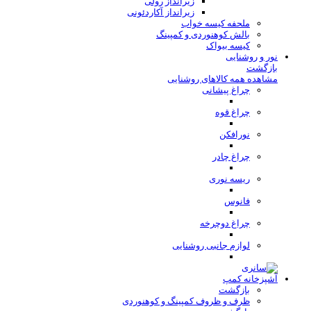
زیرانداز رولی
زیرانداز آکاردئونی
ملحفه کیسه خواب
بالش کوهنوردی و کمپینگ
کیسه بیواک
نور و روشنایی
بازگشت
مشاهده همه کالاهای روشنایی
چراغ پیشانی
چراغ قوه
نورافکن
چراغ چادر
ریسه نوری
فانوس
چراغ دوچرخه
لوازم جانبی روشنایی
آشپزخانه کمپ
بازگشت
ظرف و ظروف کمپینگ و کوهنوردی