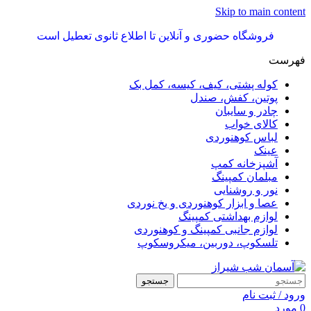
Skip to main content
فروشگاه حضوری و آنلاین تا اطلاع ثانوی تعطیل است
فهرست
کوله پشتی، کیف، کیسه، کمل بک
پوتین، کفش، صندل
چادر و سایبان
کالای خواب
لباس کوهنوردی
عینک
آشپزخانه کمپ
مبلمان کمپینگ
نور و روشنایی
عصا و ابزار کوهنوردی و یخ نوردی
لوازم بهداشتی کمپینگ
لوازم جانبی کمپینگ و کوهنوردی
تلسکوپ، دوربین، میکروسکوپ
جستجو
ورود / ثبت نام
0
مورد