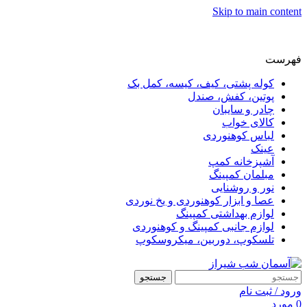
Skip to main content
فهرست
کوله پشتی، کیف، کیسه، کمل بک
پوتین، کفش، صندل
چادر و سایبان
کالای خواب
لباس کوهنوردی
عینک
آشپزخانه کمپ
مبلمان کمپینگ
نور و روشنایی
عصا و ابزار کوهنوردی و یخ نوردی
لوازم بهداشتی کمپینگ
لوازم جانبی کمپینگ و کوهنوردی
تلسکوپ، دوربین، میکروسکوپ
جستجو
ورود / ثبت نام
0
مورد