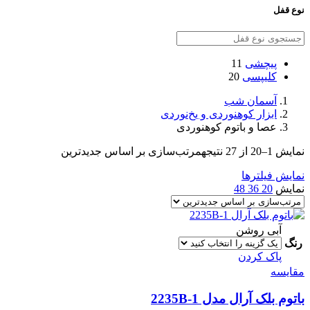
نوع قفل
پیچشی
11
کلیپسی
20
آسمان شب
ابزار کوهنوردی و یخ‌نوردی
عصا و باتوم کوهنوردی
نمایش 1–20 از 27 نتیجه
مرتب‌سازی بر اساس جدیدترین
نمایش فیلترها
نمایش
20
36
48
آبی روشن
رنگ
پاک کردن
مقایسه
باتوم بلک آرال مدل 2235B-1