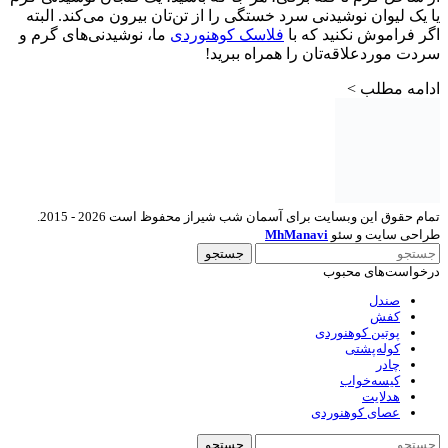
یا یک لیوان نوشیدنی سرد خستگی را از تن‌تان بیرون می‌کند. البته
اگر فراموش نکنید که با
فلاسک کوهنوردی
ما، نوشیدنی‌های گرم و
سردت موردعلاقه‌تان را همراه ببرید!
ادامه مطلب >
تمام حقوق این وبسایت برای آسمان شب شیراز محفوظ است 2026 - 2015.
طراحی سایت و سئو
MhManavi
جستجو
درخواست‌های محبوب
صندل
کفش
پوتین کوهنوردی
کوله‌پشتی
چادر
کیسه‌خواب
هدلایت
عصای کوهنوردی
جستجو