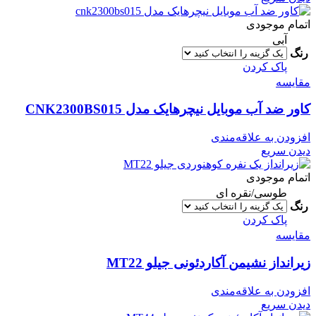
اتمام موجودی
آبی
رنگ
پاک کردن
مقایسه
کاور ضد آب موبایل نیچرهایک مدل CNK2300BS015
افزودن به علاقه‌مندی
دیدن سریع
اتمام موجودی
طوسی/نقره ای
رنگ
پاک کردن
مقایسه
زیرانداز نشیمن آکاردئونی جیلو MT22
افزودن به علاقه‌مندی
دیدن سریع