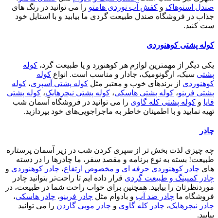
صندل اسنوهاک
و
کفش آب نوردی هامتو
را می توانید در رنگ های
جذاب در فروشگاه صندل طبیعت گردی ما بیابید و با استایل خود
ست کنید.
کوله پشتی کوهنوردی
یکی دیگر از مهمترین لوازم هر کوهنورد و یا طبیعت گرد،
کوله
پشتی
سبک، ارگونومیک، جادار و مناسب است. انواع
کوله
کوهنوردی
از برندهای خوب و معتبر مثل
کوله پشتی آسپری
،
کوله
پشتی فرینو
،
کوله پشتی هاسکی
،
کوله پشتی نیچرهایک
،
کوله پشتی
قایا
و
کوله پشتی کله گاوی
را می توانید در فروشگاه آسمان شب
تهیه نمایید و با اطمینان خاطر به ماجراجویی‌های خود بپردازید.
چادر
چه چیزی لذت بخش تر از سپری کردن شب در زیر آسمان پرستاره
طبیعت! بسته به نوع برنامه و مقصد سفر، ما چادرها را در دسته
های
چادر کوهنوردی حرفه ای و مخصوص ارتفاع
،
چادر کوهنوردی
و
چادر کمپینگ و طبیعت گردی
قرار داده ایم تا راحت‌تر بتوانید چادر
موردنظرتان را بیابید. همچنین برای خواب راحت شما در طبیعت، در
فروشگاه ما
چادر ضد آب
و بادوام مثل
چادر فرینو
،
چادر هاسکی
،
چادر نیچرهایک
،
چادر کله گاوی
و
چادر موبی گاردن
را می توانید
بیابید.