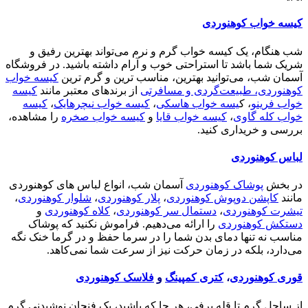
کیسه خواب کوهنوردی
شب هنگام، یک کیسه خواب گرم و نرم می‌تواند بهترین رفیق و
شریک شما باشد تا استراحتی خوب و آرام داشته باشید. در فروشگاه
آسمان شب، می‌توانید بهترین، مناسب ترین و گرم ترین
کیسه خواب
کوهنوردی، طبیعت‌گردی و مسافرتی
از برندهای معتبر مانند
کیسه
خواب فرینو
، ک
یسه خواب هاسکی
،
کیسه خواب نیچرهایک
،
کیسه
خواب کله گاوی
،
کیسه خواب قایا
و
کیسه خواب صخره
را مشاهده،
بررسی و خریداری کنید.
لباس کوهنوردی
در بخش
پوشاک کوهنوردی
آسمان شب، انواع لباس های کوهنوردی
مانند
کاپشن دوپوش کوهنوردی
،
پلار کوهنوردی
،
شلوار کوهنوردی
،
تیشرت کوهنوردی
،
دستمال سر کوهنوردی
،
کلاه کوهنوردی
و
دستکش کوهنوردی
را ارائه می‌دهیم. فراموش نکنید که پوشاک
مناسب نه تنها دمای بدن شما را در سرما حفظ و در گرما خنک نگه
می‌دارد، بلکه در زمان حرکت نیز از سرعت شما نمی‌کاهد.
قوری کوهنوردی
،
کتری کمپینگ
و
فلاسک کوهنوردی
از ساحل گرم تا قله برفی، هر جا که باشید، یک فنجان نوشیدنی گرم