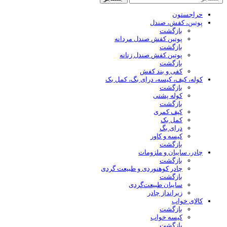
حراجستون
پوتین، کفش، صندل
بازگشت
پوتین کفش صندل مردانه
بازگشت
پوتین کفش صندل زنانه
بازگشت
کفی و بند کفش
کوله، کیف، کیسه، درای بگ، کمل بک
بازگشت
کوله پشتی
بازگشت
کیف کمری
کمل بک
درای بگ
کیسه و کاور
بازگشت
چادر، سایبان و ملزومات
بازگشت
چادر کوهنوردی و طبیعت گردی
بازگشت
سایبان طبیعت‌گردی
زیرانداز چادر
کالای خواب
بازگشت
کیسه خواب
بازگشت