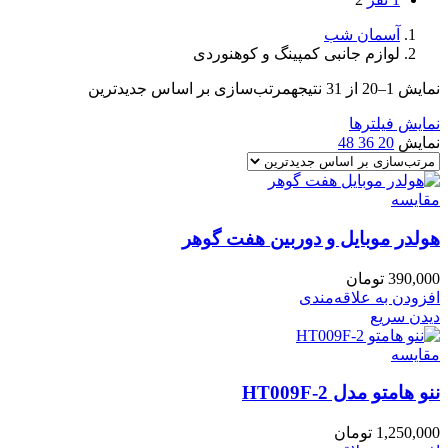
آسمان شب
لوازم جانبی کمپینگ و کوهنوردی
نمایش 1–20 از 31 نتیجه
مرتب‌سازی بر اساس جدیدترین
نمایش فیلترها
نمایش
20
36
48
مقایسه
هولدر موبایل و دوربین هفت گوهر
390,000
تومان
افزودن به علاقه‌مندی
دیدن سریع
مقایسه
ننو هامتو مدل HT009F-2
1,250,000
تومان