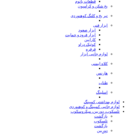
قطعات باتوم
یخ شکن و کرامپون
تبر یخ و کلنگ کوهنوردی
ابزار فنی
ابزار صعود
ابزار فرود و حمایت
کارابین
کوئیک دراو
قرقره
لوازم جانبی ابزار
کلاه ایمنی
هارنس
طناب
اسلینگ
لوازم بهداشتی کمپینگ
لوازم جانبی کمپینگ و کوهنوردی
تلسکوپ، دوربین، میکروسکوپ
بازگشت
تلسکوپ
بازگشت
دوربین