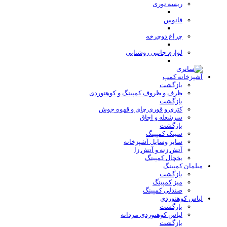
ریسه نوری
فانوس
چراغ دوچرخه
لوازم جانبی روشنایی
آشپزخانه کمپ
بازگشت
ظرف و ظروف کمپینگ و کوهنوردی
بازگشت
کتری و قوری چای و قهوه جوش
سرشعله و اجاق
بازگشت
سینک کمپینگ
سایر وسایل آشپزخانه
آتش زنه و آتش زا
یخچال کمپینگ
مبلمان کمپینگ
بازگشت
میز کمپینگ
صندلی کمپینگ
لباس کوهنوردی
بازگشت
لباس کوهنوردی مردانه
بازگشت