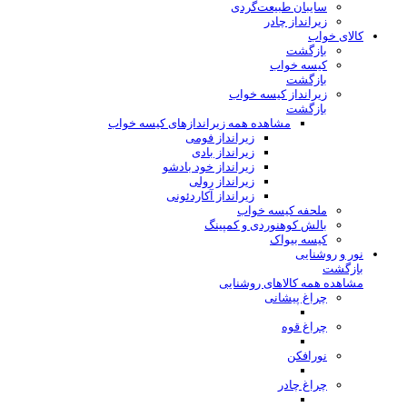
سایبان طبیعت‌گردی
زیرانداز چادر
کالای خواب
بازگشت
کیسه خواب
بازگشت
زیرانداز کیسه خواب
بازگشت
مشاهده همه زیراندازهای کیسه خواب
زیرانداز فومی
زیرانداز بادی
زیرانداز خود بادشو
زیرانداز رولی
زیرانداز آکاردئونی
ملحفه کیسه خواب
بالش کوهنوردی و کمپینگ
کیسه بیواک
نور و روشنایی
بازگشت
مشاهده همه کالاهای روشنایی
چراغ پیشانی
چراغ قوه
نورافکن
چراغ چادر