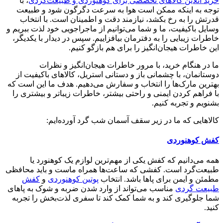
خرید آنلاین کالاهای تخصصی برای کوهنوردی و طبیعت‌گردی
، با
توجه به اینکه ممکن است هوا به سرعت دگرگون شود و طبیعت
قدرتش را به رخ بکشد، نیازمند دقت و اطمینان است. با انتخاب
وسایل باکیفیت، ما و شما می‌توانیم از ماجراجویی خود لذت ببریم و
خاطرات زیبایی را به دفترمان بیافزاییم. سپس در دیدار با یکدیگر،
این خاطرات هیجان‌انگیز را برای هم بازگو کنیم.
ما در هنگام خرید، با مرور خاطرات هیجان‌انگیز و نظرات
دوستانمان، با چشمانی باز و دستانی استریل، کالاهای باکیفیت از
بهترین مارک‌ها را انتخاب و سفارش می‌دهیم. هدف ما این است که
با فراهم کردن ایمنی و راحتی بیشتر، خاطرات زیباتر و بیشتری را
بشنویم و تجربه کنیم.
کالاهایی که ما در زیر سقف آسمان شب گرد آورده‌ایم:
کفش کوهنوردی
همه می‌دانیم که کفش یکی از مهم‌ترین لوازم یک کوهنورد یا
طبیعت‌گرد است. کفشی که ساعت‌ها همراه ماست و باید محافظی
مطمئن و ایمن برای پاها باشد. انتخاب
پوتین کوهنوردی
و
کفش
طبیعت گردی
مناسب می‌تواند از وارد شدن ضربه و شوک به پاهای
شما جلوگیری کند و به شما کمک کند تا سفری لذت‌بخش را تجربه
کنید.