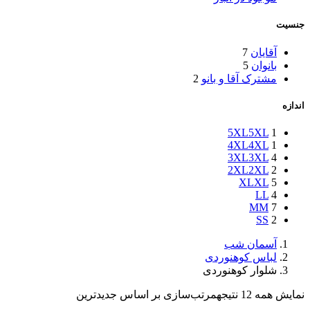
جنسیت
آقایان
7
بانوان
5
مشترک آقا و بانو
2
اندازه
5XL
5XL
1
4XL
4XL
1
3XL
3XL
4
2XL
2XL
2
XL
XL
5
L
L
4
M
M
7
S
S
2
آسمان شب
لباس کوهنوردی
شلوار کوهنوردی
نمایش همه 12 نتیجه
مرتب‌سازی بر اساس جدیدترین