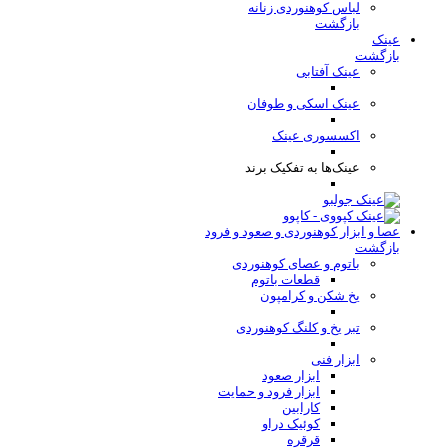
لباس کوهنوردی زنانه
بازگشت
عینک
بازگشت
عینک آفتابی
عینک اسکی و طوفان
اکسسوری عینک
عینک‌ها به تفکیک برند
عصا و ابزار کوهنوردی و صعود و فرود
بازگشت
باتوم و عصای کوهنوردی
قطعات باتوم
یخ شکن و کرامپون
تبر یخ و کلنگ کوهنوردی
ابزار فنی
ابزار صعود
ابزار فرود و حمایت
کارابین
کوئیک دراو
قرقره