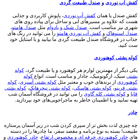
کفش آب نوردی
و
صندل طبیعت گردی
کفش صندل یا همان
کفش آب نوردی
، پاپوش کاربردی و جذابی
هست که علاوه بر مسیرهای آبی و ساحل برای پیاده روی های
شهری نیز مناسب است.
صندل شیک و بادوام
مثل
صندل هامتو
،
صندل اسنوهاک
و
کفش آب نوردی هامتو
را می توانید در رنگ های
جذاب در فروشگاه صندل طبیعت گردی ما بیابید و با استایل خود
ست کنید.
کوله پشتی کوهنوردی
یکی دیگر از مهمترین لوازم هر کوهنورد و یا طبیعت گرد،
کوله
پشتی
سبک، ارگونومیک، جادار و مناسب است. انواع
کوله
کوهنوردی
از برندهای خوب و معتبر مثل
کوله پشتی آسپری
،
کوله
پشتی فرینو
،
کوله پشتی هاسکی
،
کوله پشتی نیچرهایک
،
کوله پشتی
قایا
و
کوله پشتی کله گاوی
را می توانید در فروشگاه آسمان شب
تهیه نمایید و با اطمینان خاطر به ماجراجویی‌های خود بپردازید.
چادر
چه چیزی لذت بخش تر از سپری کردن شب در زیر آسمان پرستاره
طبیعت! بسته به نوع برنامه و مقصد سفر، ما چادرها را در دسته
های
چادر کوهنوردی حرفه ای و مخصوص ارتفاع
،
چادر کوهنوردی
و