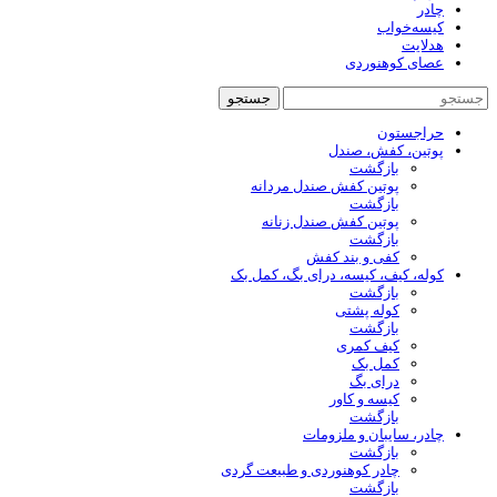
چادر
کیسه‌خواب
هدلایت
عصای کوهنوردی
جستجو
حراجستون
پوتین، کفش، صندل
بازگشت
پوتین کفش صندل مردانه
بازگشت
پوتین کفش صندل زنانه
بازگشت
کفی و بند کفش
کوله، کیف، کیسه، درای بگ، کمل بک
بازگشت
کوله پشتی
بازگشت
کیف کمری
کمل بک
درای بگ
کیسه و کاور
بازگشت
چادر، سایبان و ملزومات
بازگشت
چادر کوهنوردی و طبیعت گردی
بازگشت