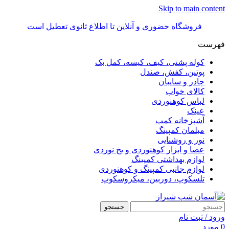
Skip to main content
فروشگاه حضوری و آنلاین تا اطلاع ثانوی تعطیل است
فهرست
کوله پشتی، کیف، کیسه، کمل بک
پوتین، کفش، صندل
چادر و سایبان
کالای خواب
لباس کوهنوردی
عینک
آشپزخانه کمپ
مبلمان کمپینگ
نور و روشنایی
عصا و ابزار کوهنوردی و یخ نوردی
لوازم بهداشتی کمپینگ
لوازم جانبی کمپینگ و کوهنوردی
تلسکوپ، دوربین، میکروسکوپ
جستجو
ورود / ثبت نام
0
مورد