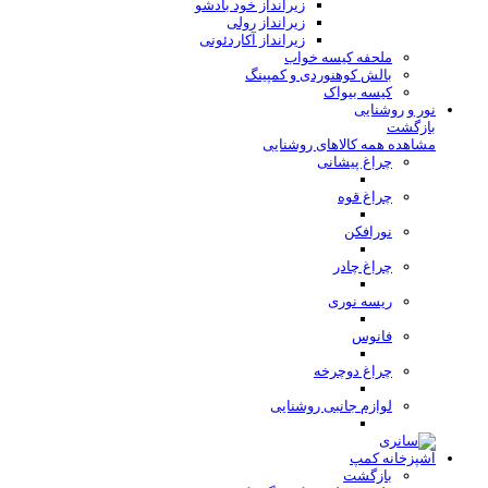
زیرانداز خود بادشو
زیرانداز رولی
زیرانداز آکاردئونی
ملحفه کیسه خواب
بالش کوهنوردی و کمپینگ
کیسه بیواک
نور و روشنایی
بازگشت
مشاهده همه کالاهای روشنایی
چراغ پیشانی
چراغ قوه
نورافکن
چراغ چادر
ریسه نوری
فانوس
چراغ دوچرخه
لوازم جانبی روشنایی
آشپزخانه کمپ
بازگشت