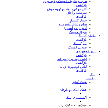
ظرف و ظروف کمپینگ و کوهنوردی
بازگشت
کتری و قوری چای و قهوه جوش
سرشعله و اجاق
بازگشت
سینک کمپینگ
سایر وسایل آشپزخانه
آتش زنه و آتش زا
یخچال کمپینگ
مبلمان کمپینگ
بازگشت
میز کمپینگ
صندلی کمپینگ
لباس کوهنوردی
بازگشت
لباس کوهنوردی مردانه
بازگشت
لباس کوهنوردی زنانه
بازگشت
عینک
بازگشت
عینک آفتابی
عینک اسکی و طوفان
اکسسوری عینک
عینک‌ها به تفکیک برند