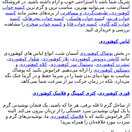
شریک شما باشد تا استراحتی خوب و آرام داشته باشید. در فروشگاه
آسمان شب، می‌توانید بهترین، مناسب ترین و گرم ترین
کیسه خواب
کوهنوردی، طبیعت‌گردی و مسافرتی
از برندهای معتبر مانند
کیسه
خواب فرینو
، ک
یسه خواب هاسکی
،
کیسه خواب نیچرهایک
،
کیسه
خواب کله گاوی
،
کیسه خواب قایا
و
کیسه خواب صخره
را مشاهده،
بررسی و خریداری کنید.
لباس کوهنوردی
در بخش
پوشاک کوهنوردی
آسمان شب، انواع لباس های کوهنوردی
مانند
کاپشن دوپوش کوهنوردی
،
پلار کوهنوردی
،
شلوار کوهنوردی
،
تیشرت کوهنوردی
،
دستمال سر کوهنوردی
،
کلاه کوهنوردی
و
دستکش کوهنوردی
را ارائه می‌دهیم. فراموش نکنید که پوشاک
مناسب نه تنها دمای بدن شما را در سرما حفظ و در گرما خنک نگه
می‌دارد، بلکه در زمان حرکت نیز از سرعت شما نمی‌کاهد.
قوری کوهنوردی
،
کتری کمپینگ
و
فلاسک کوهنوردی
از ساحل گرم تا قله برفی، هر جا که باشید، یک فنجان نوشیدنی گرم
یا یک لیوان نوشیدنی سرد خستگی را از تن‌تان بیرون می‌کند. البته
اگر فراموش نکنید که با
فلاسک کوهنوردی
ما، نوشیدنی‌های گرم و
سردت موردعلاقه‌تان را همراه ببرید!