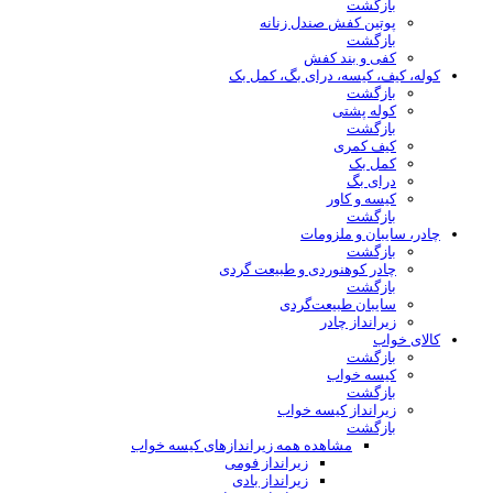
بازگشت
پوتین کفش صندل زنانه
بازگشت
کفی و بند کفش
کوله، کیف، کیسه، درای بگ، کمل بک
بازگشت
کوله پشتی
بازگشت
کیف کمری
کمل بک
درای بگ
کیسه و کاور
بازگشت
چادر، سایبان و ملزومات
بازگشت
چادر کوهنوردی و طبیعت گردی
بازگشت
سایبان طبیعت‌گردی
زیرانداز چادر
کالای خواب
بازگشت
کیسه خواب
بازگشت
زیرانداز کیسه خواب
بازگشت
مشاهده همه زیراندازهای کیسه خواب
زیرانداز فومی
زیرانداز بادی