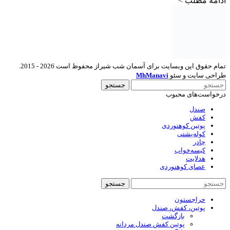
ادامه مطلب >
تمام حقوق این وبسایت برای آسمان شب شیراز محفوظ است 2026 - 2015.
طراحی سایت و سئو
MhManavi
جستجو
درخواست‌های محبوب
صندل
کفش
پوتین کوهنوردی
کوله‌پشتی
چادر
کیسه‌خواب
هدلایت
عصای کوهنوردی
جستجو
حراجستون
پوتین، کفش، صندل
بازگشت
پوتین کفش صندل مردانه