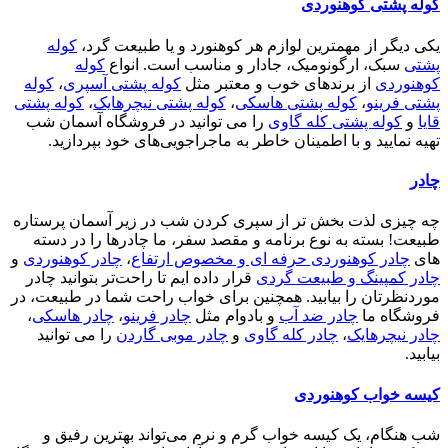
کوله پشتی کوهنوردی
یکی دیگر از مهمترین لوازم هر کوهنورد و یا طبیعت گرد،
کوله
پشتی
سبک، ارگونومیک، جادار و مناسب است. انواع
کوله
کوهنوردی
از برندهای خوب و معتبر مثل
کوله پشتی آسپری
،
کوله
پشتی فرینو
،
کوله پشتی هاسکی
،
کوله پشتی نیچرهایک
،
کوله پشتی
قایا
و
کوله پشتی کله گاوی
را می توانید در فروشگاه آسمان شب
تهیه نمایید و با اطمینان خاطر به ماجراجویی‌های خود بپردازید.
چادر
چه چیزی لذت بخش تر از سپری کردن شب در زیر آسمان پرستاره
طبیعت! بسته به نوع برنامه و مقصد سفر، ما چادرها را در دسته
های
چادر کوهنوردی حرفه ای و مخصوص ارتفاع
،
چادر کوهنوردی
و
چادر کمپینگ و طبیعت گردی
قرار داده ایم تا راحت‌تر بتوانید چادر
موردنظرتان را بیابید. همچنین برای خواب راحت شما در طبیعت، در
فروشگاه ما
چادر ضد آب
و بادوام مثل
چادر فرینو
،
چادر هاسکی
،
چادر نیچرهایک
،
چادر کله گاوی
و
چادر موبی گاردن
را می توانید
بیابید.
کیسه خواب کوهنوردی
شب هنگام، یک کیسه خواب گرم و نرم می‌تواند بهترین رفیق و