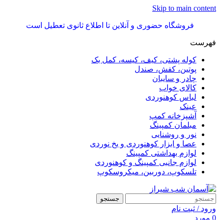
Skip to main content
فروشگاه حضوری و آنلاین تا اطلاع ثانوی تعطیل است
فهرست
کوله پشتی، کیف، کیسه، کمل بک
پوتین، کفش، صندل
چادر و سایبان
کالای خواب
لباس کوهنوردی
عینک
آشپزخانه کمپ
مبلمان کمپینگ
نور و روشنایی
عصا و ابزار کوهنوردی و یخ نوردی
لوازم بهداشتی کمپینگ
لوازم جانبی کمپینگ و کوهنوردی
تلسکوپ، دوربین، میکروسکوپ
جستجو
ورود / ثبت نام
0
مورد