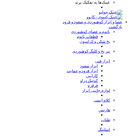
عینک‌ها به تفکیک برند
عصا و ابزار کوهنوردی و صعود و فرود
بازگشت
باتوم و عصای کوهنوردی
قطعات باتوم
یخ شکن و کرامپون
تبر یخ و کلنگ کوهنوردی
ابزار فنی
ابزار صعود
ابزار فرود و حمایت
کارابین
کوئیک دراو
قرقره
لوازم جانبی ابزار
کلاه ایمنی
هارنس
طناب
اسلینگ