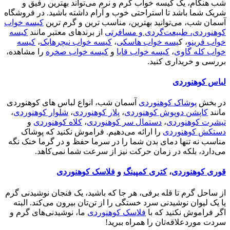
شب هنگام، یک کیسه خواب گرم و نرم می‌تواند بهترین رفیق و
شریک شما باشد تا استراحتی خوب و آرام داشته باشید. در فروشگاه
آسمان شب، می‌توانید بهترین، مناسب ترین و گرم ترین
کیسه خواب
کوهنوردی، طبیعت‌گردی و مسافرتی
از برندهای معتبر مانند
کیسه
خواب فرینو
، ک
یسه خواب هاسکی
،
کیسه خواب نیچرهایک
،
کیسه
خواب کله گاوی
،
کیسه خواب قایا
و
کیسه خواب صخره
را مشاهده،
بررسی و خریداری کنید.
لباس کوهنوردی
در بخش
پوشاک کوهنوردی
آسمان شب، انواع لباس های کوهنوردی
مانند
کاپشن دوپوش کوهنوردی
،
پلار کوهنوردی
،
شلوار کوهنوردی
،
تیشرت کوهنوردی
،
دستمال سر کوهنوردی
،
کلاه کوهنوردی
و
دستکش کوهنوردی
را ارائه می‌دهیم. فراموش نکنید که پوشاک
مناسب نه تنها دمای بدن شما را در سرما حفظ و در گرما خنک نگه
می‌دارد، بلکه در زمان حرکت نیز از سرعت شما نمی‌کاهد.
قوری کوهنوردی
،
کتری کمپینگ
و
فلاسک کوهنوردی
از ساحل گرم تا قله برفی، هر جا که باشید، یک فنجان نوشیدنی گرم
یا یک لیوان نوشیدنی سرد خستگی را از تن‌تان بیرون می‌کند. البته
اگر فراموش نکنید که با
فلاسک کوهنوردی
ما، نوشیدنی‌های گرم و
سردت موردعلاقه‌تان را همراه ببرید!