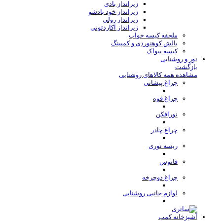
زیرانداز بادی
زیرانداز خود بادشو
زیرانداز رولی
زیرانداز آکاردئونی
ملحفه کیسه خواب
بالش کوهنوردی و کمپینگ
کیسه بیواک
نور و روشنایی
بازگشت
مشاهده همه کالاهای روشنایی
چراغ پیشانی
چراغ قوه
نورافکن
چراغ چادر
ریسه نوری
فانوس
چراغ دوچرخه
لوازم جانبی روشنایی
آشپزخانه کمپ