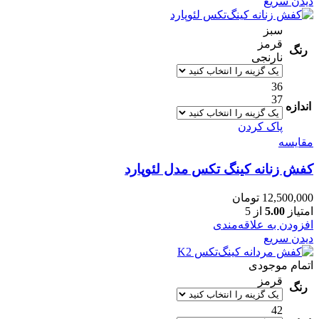
دیدن سریع
سبز
قرمز
رنگ
نارنجی
36
37
اندازه
پاک کردن
مقایسه
کفش زنانه کینگ تکس مدل لئوپارد
12,500,000
تومان
امتیاز
5.00
از 5
افزودن به علاقه‌مندی
دیدن سریع
اتمام موجودی
قرمز
رنگ
42