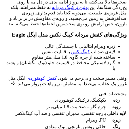
صخره‌ها بالا می‌کشه تا به پرواز ادامه بدی. در دل مه یا روی
یخ‌زدگی سنگ‌ها، این
پوتین ترکینگ مردانه
نه فقط همراهته، بلکه
مثل غریزه‌ی طبیعت، می‌دونه کجا باید قدم بذاری. زیره‌ی
ضدلغزشش به زمین می‌چسبه، و رویه‌ی مقاومش در برابر باد و
بارون، حس آرامش رو توی سخت‌ترین لحظه‌ها حفظ می‌کنه. 🥾
ویژگی‌های کفش مردانه کینگ تکس مدل ایگل Eagle
زیره ویبرام ایتالیایی با چسبندگی عالی
لایه‌ی ضد آب
کینگ‌تکس
با قابلیت تنفس
ساخته شده از چرم گاوی 1.8 میلی‌متر مقاوم
گارد لاستیکی محافظ در قسمت جلو (نوک انگشتان) و پشت
پا
وقتی مسیر سخت و بی‌رحم می‌شود،
کفش کوهنوردی
ایگل مثل
غرور یک عقاب، بی‌صدا اما مطمئن، زیر پاهات پرواز می‌کند. 🦅
مشخصات فنی
رده
بکپکینگ
,
ترکینگ
,
کوهنوردی
رویه
چرم گاو – ضخامت 1.8 میلی‌متر
لایه داخلی
پارچه تنفسی
,
ممبران تنفسی و ضد آب کینگ‌تکس
زیره
PU
,
ویبرام
رنگ
خاکی روشن
,
نارنجی
,
نوک مدادی