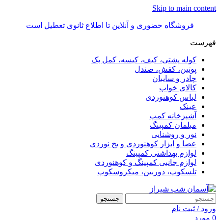
Skip to main content
فروشگاه حضوری و آنلاین تا اطلاع ثانوی تعطیل است
فهرست
کوله پشتی، کیف، کیسه، کمل بک
پوتین، کفش، صندل
چادر و سایبان
کالای خواب
لباس کوهنوردی
عینک
آشپزخانه کمپ
مبلمان کمپینگ
نور و روشنایی
عصا و ابزار کوهنوردی و یخ نوردی
لوازم بهداشتی کمپینگ
لوازم جانبی کمپینگ و کوهنوردی
تلسکوپ، دوربین، میکروسکوپ
جستجو
ورود / ثبت نام
0
مورد