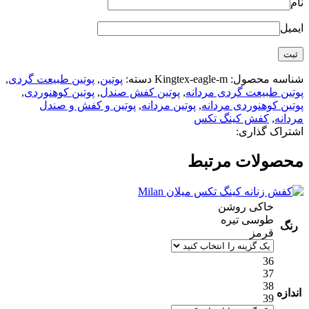
نام
ایمیل
شناسه محصول:
Kingtex-eagle-m
دسته:
پوتین
,
پوتین طبیعت گردی
,
پوتین طبیعت گردی مردانه
,
پوتین کفش صندل
,
پوتین کوهنوردی
,
پوتین کوهنوردی مردانه
,
پوتین مردانه
,
پوتین و کفش و صندل
مردانه
,
کفش کینگ تکس
اشتراک گذاری:
محصولات مرتبط
خاکی روشن
طوسی تیره
رنگ
قرمز
36
37
38
اندازه
39