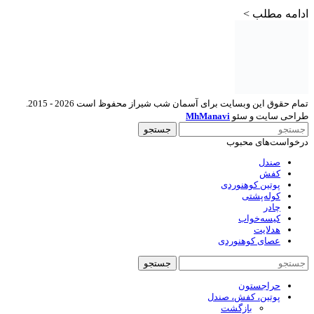
ادامه مطلب >
تمام حقوق این وبسایت برای آسمان شب شیراز محفوظ است 2026 - 2015.
طراحی سایت و سئو
MhManavi
جستجو
درخواست‌های محبوب
صندل
کفش
پوتین کوهنوردی
کوله‌پشتی
چادر
کیسه‌خواب
هدلایت
عصای کوهنوردی
جستجو
حراجستون
پوتین، کفش، صندل
بازگشت