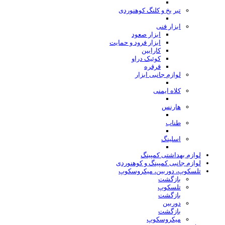
تبر یخ و کلنگ کوهنوردی
ابزار فنی
ابزار صعود
ابزار فرود و حمایت
کارابین
کوئیک دراو
قرقره
لوازم جانبی ابزار
کلاه ایمنی
هارنس
طناب
اسلینگ
لوازم بهداشتی کمپینگ
لوازم جانبی کمپینگ و کوهنوردی
تلسکوپ، دوربین، میکروسکوپ
بازگشت
تلسکوپ
بازگشت
دوربین
بازگشت
میکروسکوپ