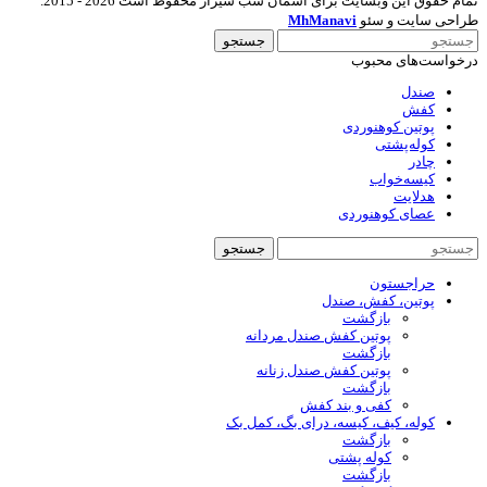
تمام حقوق این وبسایت برای آسمان شب شیراز محفوظ است 2026 - 2015.
طراحی سایت و سئو
MhManavi
جستجو
درخواست‌های محبوب
صندل
کفش
پوتین کوهنوردی
کوله‌پشتی
چادر
کیسه‌خواب
هدلایت
عصای کوهنوردی
جستجو
حراجستون
پوتین، کفش، صندل
بازگشت
پوتین کفش صندل مردانه
بازگشت
پوتین کفش صندل زنانه
بازگشت
کفی و بند کفش
کوله، کیف، کیسه، درای بگ، کمل بک
بازگشت
کوله پشتی
بازگشت