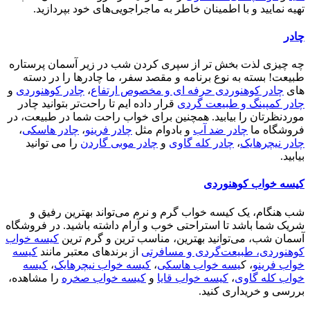
تهیه نمایید و با اطمینان خاطر به ماجراجویی‌های خود بپردازید.
چادر
چه چیزی لذت بخش تر از سپری کردن شب در زیر آسمان پرستاره
طبیعت! بسته به نوع برنامه و مقصد سفر، ما چادرها را در دسته
های
چادر کوهنوردی حرفه ای و مخصوص ارتفاع
،
چادر کوهنوردی
و
چادر کمپینگ و طبیعت گردی
قرار داده ایم تا راحت‌تر بتوانید چادر
موردنظرتان را بیابید. همچنین برای خواب راحت شما در طبیعت، در
فروشگاه ما
چادر ضد آب
و بادوام مثل
چادر فرینو
،
چادر هاسکی
،
چادر نیچرهایک
،
چادر کله گاوی
و
چادر موبی گاردن
را می توانید
بیابید.
کیسه خواب کوهنوردی
شب هنگام، یک کیسه خواب گرم و نرم می‌تواند بهترین رفیق و
شریک شما باشد تا استراحتی خوب و آرام داشته باشید. در فروشگاه
آسمان شب، می‌توانید بهترین، مناسب ترین و گرم ترین
کیسه خواب
کوهنوردی، طبیعت‌گردی و مسافرتی
از برندهای معتبر مانند
کیسه
خواب فرینو
، ک
یسه خواب هاسکی
،
کیسه خواب نیچرهایک
،
کیسه
خواب کله گاوی
،
کیسه خواب قایا
و
کیسه خواب صخره
را مشاهده،
بررسی و خریداری کنید.