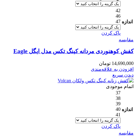
42
46
47
اندازه
پاک کردن
مقایسه
کفش کوهنوردی مردانه کینگ تکس مدل ایگل Eagle
14,690,000
تومان
افزودن به علاقه‌مندی
دیدن سریع
اتمام موجودی
37
38
39
40
اندازه
41
پاک کردن
مقایسه