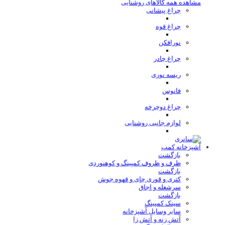
مشاهده همه کالاهای روشنایی
چراغ پیشانی
چراغ قوه
نورافکن
چراغ چادر
ریسه نوری
فانوس
چراغ دوچرخه
لوازم جانبی روشنایی
آشپزخانه کمپ
بازگشت
ظرف و ظروف کمپینگ و کوهنوردی
بازگشت
کتری و قوری چای و قهوه جوش
سرشعله و اجاق
بازگشت
سینک کمپینگ
سایر وسایل آشپزخانه
آتش زنه و آتش زا