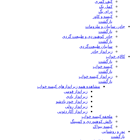
کیف کمری
کمل بک
درای بگ
کیسه و کاور
بازگشت
چادر، سایبان و ملزومات
بازگشت
چادر کوهنوردی و طبیعت گردی
بازگشت
سایبان طبیعت‌گردی
زیرانداز چادر
کالای خواب
بازگشت
کیسه خواب
بازگشت
زیرانداز کیسه خواب
بازگشت
مشاهده همه زیراندازهای کیسه خواب
زیرانداز فومی
زیرانداز بادی
زیرانداز خود بادشو
زیرانداز رولی
زیرانداز آکاردئونی
ملحفه کیسه خواب
بالش کوهنوردی و کمپینگ
کیسه بیواک
نور و روشنایی
بازگشت