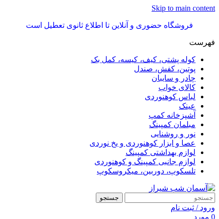
Skip to main content
فروشگاه حضوری و آنلاین تا اطلاع ثانوی تعطیل است
فهرست
کوله پشتی، کیف، کیسه، کمل بک
پوتین، کفش، صندل
چادر و سایبان
کالای خواب
لباس کوهنوردی
عینک
آشپزخانه کمپ
مبلمان کمپینگ
نور و روشنایی
عصا و ابزار کوهنوردی و یخ نوردی
لوازم بهداشتی کمپینگ
لوازم جانبی کمپینگ و کوهنوردی
تلسکوپ، دوربین، میکروسکوپ
جستجو
ورود / ثبت نام
0
مورد