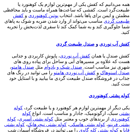
همه می‌دانیم که کفش یکی از مهم‌ترین لوازم یک کوهنورد یا
طبیعت‌گرد است. کفشی که ساعت‌ها همراه ماست و باید محافظی
مطمئن و ایمن برای پاها باشد. انتخاب
پوتین کوهنوردی
و
کفش
طبیعت گردی
مناسب می‌تواند از وارد شدن ضربه و شوک به پاهای
شما جلوگیری کند و به شما کمک کند تا سفری لذت‌بخش را تجربه
کنید.
کفش آب نوردی
و
صندل طبیعت گردی
کفش صندل یا همان
کفش آب نوردی
، پاپوش کاربردی و جذابی
هست که علاوه بر مسیرهای آبی و ساحل برای پیاده روی های
شهری نیز مناسب است.
صندل شیک و بادوام
مثل
صندل هامتو
،
صندل اسنوهاک
و
کفش آب نوردی هامتو
را می توانید در رنگ های
جذاب در فروشگاه صندل طبیعت گردی ما بیابید و با استایل خود
ست کنید.
کوله پشتی کوهنوردی
یکی دیگر از مهمترین لوازم هر کوهنورد و یا طبیعت گرد،
کوله
پشتی
سبک، ارگونومیک، جادار و مناسب است. انواع
کوله
کوهنوردی
از برندهای خوب و معتبر مثل
کوله پشتی آسپری
،
کوله
پشتی فرینو
،
کوله پشتی هاسکی
،
کوله پشتی نیچرهایک
،
کوله پشتی
قایا
و
کوله پشتی کله گاوی
را می توانید در فروشگاه آسمان شب