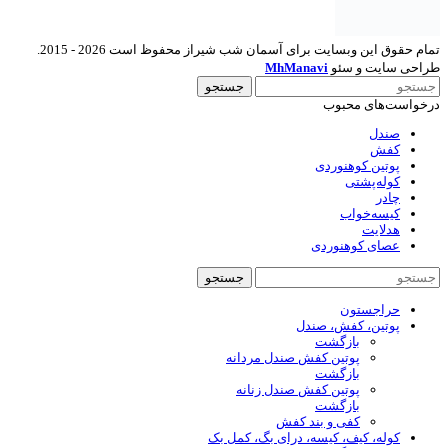
تمام حقوق این وبسایت برای آسمان شب شیراز محفوظ است 2026 - 2015.
طراحی سایت و سئو
MhManavi
جستجو
درخواست‌های محبوب
صندل
کفش
پوتین کوهنوردی
کوله‌پشتی
چادر
کیسه‌خواب
هدلایت
عصای کوهنوردی
جستجو
حراجستون
پوتین، کفش، صندل
بازگشت
پوتین کفش صندل مردانه
بازگشت
پوتین کفش صندل زنانه
بازگشت
کفی و بند کفش
کوله، کیف، کیسه، درای بگ، کمل بک