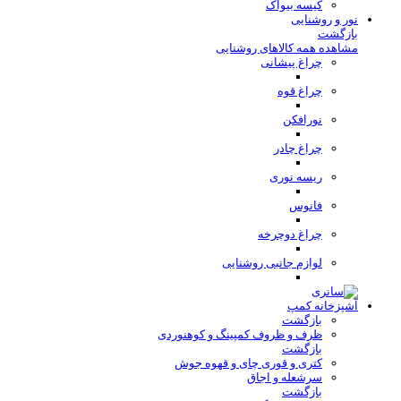
کیسه بیواک
نور و روشنایی
بازگشت
مشاهده همه کالاهای روشنایی
چراغ پیشانی
چراغ قوه
نورافکن
چراغ چادر
ریسه نوری
فانوس
چراغ دوچرخه
لوازم جانبی روشنایی
آشپزخانه کمپ
بازگشت
ظرف و ظروف کمپینگ و کوهنوردی
بازگشت
کتری و قوری چای و قهوه جوش
سرشعله و اجاق
بازگشت