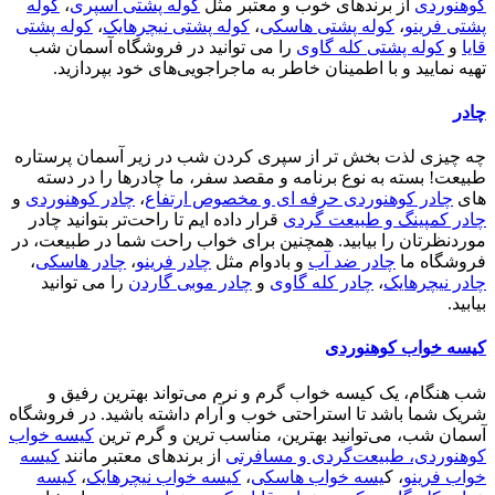
کوهنوردی
از برندهای خوب و معتبر مثل
کوله پشتی آسپری
،
کوله
پشتی فرینو
،
کوله پشتی هاسکی
،
کوله پشتی نیچرهایک
،
کوله پشتی
قایا
و
کوله پشتی کله گاوی
را می توانید در فروشگاه آسمان شب
تهیه نمایید و با اطمینان خاطر به ماجراجویی‌های خود بپردازید.
چادر
چه چیزی لذت بخش تر از سپری کردن شب در زیر آسمان پرستاره
طبیعت! بسته به نوع برنامه و مقصد سفر، ما چادرها را در دسته
های
چادر کوهنوردی حرفه ای و مخصوص ارتفاع
،
چادر کوهنوردی
و
چادر کمپینگ و طبیعت گردی
قرار داده ایم تا راحت‌تر بتوانید چادر
موردنظرتان را بیابید. همچنین برای خواب راحت شما در طبیعت، در
فروشگاه ما
چادر ضد آب
و بادوام مثل
چادر فرینو
،
چادر هاسکی
،
چادر نیچرهایک
،
چادر کله گاوی
و
چادر موبی گاردن
را می توانید
بیابید.
کیسه خواب کوهنوردی
شب هنگام، یک کیسه خواب گرم و نرم می‌تواند بهترین رفیق و
شریک شما باشد تا استراحتی خوب و آرام داشته باشید. در فروشگاه
آسمان شب، می‌توانید بهترین، مناسب ترین و گرم ترین
کیسه خواب
کوهنوردی، طبیعت‌گردی و مسافرتی
از برندهای معتبر مانند
کیسه
خواب فرینو
، ک
یسه خواب هاسکی
،
کیسه خواب نیچرهایک
،
کیسه