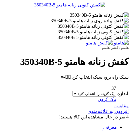
هامتو
/
کفش هامتو
کفش زنانه هامتو 350340B-5
سبک راه برو، سبک انتخاب کن 🚶‍♂️👟
37
اندازه
پاک کردن
مقایسه
افزودن به علاقه‌مندی
4
نفر در حال مشاهده این کالا هستند!
معرفی