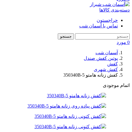
دسته‌بندی کالاها
حراجستون
تماس با آسمان شب
جستجو
0
مورد
آسمان شب
پوتین کفش صندل
کفش
کفش شهری
کفش زنانه هامتو 350340B-5
اتمام موجودی