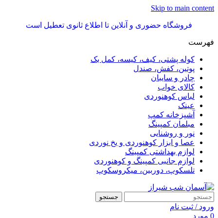
Skip to main content
فروشگاه حضوری و آنلاین تا اطلاع ثانوی تعطیل است
فهرست
کوله پشتی، کیف، کیسه، کمل بک
پوتین، کفش، صندل
چادر و سایبان
کالای خواب
لباس کوهنوردی
عینک
آشپزخانه کمپ
مبلمان کمپینگ
نور و روشنایی
عصا و ابزار کوهنوردی و یخ نوردی
لوازم بهداشتی کمپینگ
لوازم جانبی کمپینگ و کوهنوردی
تلسکوپ، دوربین، میکروسکوپ
جستجو
ورود / ثبت نام
0
مورد