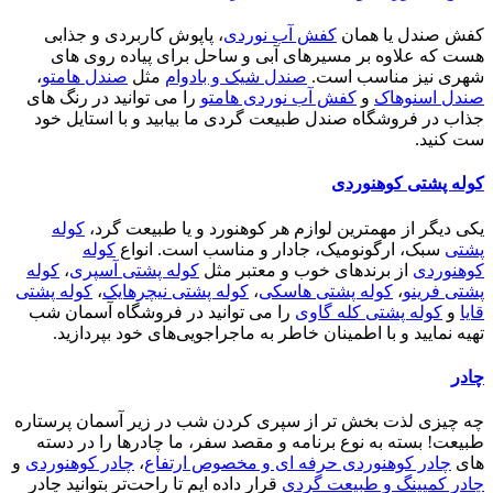
کفش صندل یا همان
کفش آب نوردی
، پاپوش کاربردی و جذابی
هست که علاوه بر مسیرهای آبی و ساحل برای پیاده روی های
شهری نیز مناسب است.
صندل شیک و بادوام
مثل
صندل هامتو
،
صندل اسنوهاک
و
کفش آب نوردی هامتو
را می توانید در رنگ های
جذاب در فروشگاه صندل طبیعت گردی ما بیابید و با استایل خود
ست کنید.
کوله پشتی کوهنوردی
یکی دیگر از مهمترین لوازم هر کوهنورد و یا طبیعت گرد،
کوله
پشتی
سبک، ارگونومیک، جادار و مناسب است. انواع
کوله
کوهنوردی
از برندهای خوب و معتبر مثل
کوله پشتی آسپری
،
کوله
پشتی فرینو
،
کوله پشتی هاسکی
،
کوله پشتی نیچرهایک
،
کوله پشتی
قایا
و
کوله پشتی کله گاوی
را می توانید در فروشگاه آسمان شب
تهیه نمایید و با اطمینان خاطر به ماجراجویی‌های خود بپردازید.
چادر
چه چیزی لذت بخش تر از سپری کردن شب در زیر آسمان پرستاره
طبیعت! بسته به نوع برنامه و مقصد سفر، ما چادرها را در دسته
های
چادر کوهنوردی حرفه ای و مخصوص ارتفاع
،
چادر کوهنوردی
و
چادر کمپینگ و طبیعت گردی
قرار داده ایم تا راحت‌تر بتوانید چادر