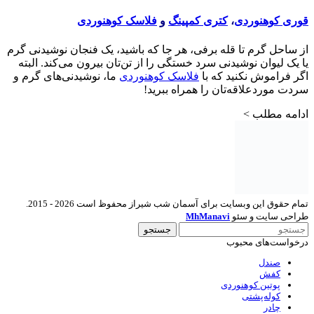
قوری کوهنوردی
،
کتری کمپینگ
و
فلاسک کوهنوردی
از ساحل گرم تا قله برفی، هر جا که باشید، یک فنجان نوشیدنی گرم
یا یک لیوان نوشیدنی سرد خستگی را از تن‌تان بیرون می‌کند. البته
اگر فراموش نکنید که با
فلاسک کوهنوردی
ما، نوشیدنی‌های گرم و
سردت موردعلاقه‌تان را همراه ببرید!
ادامه مطلب >
تمام حقوق این وبسایت برای آسمان شب شیراز محفوظ است 2026 - 2015.
طراحی سایت و سئو
MhManavi
جستجو
درخواست‌های محبوب
صندل
کفش
پوتین کوهنوردی
کوله‌پشتی
چادر