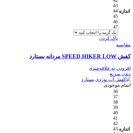
42
43
44
اندازه
45
46
47
پاک کردن
مقایسه
کفش SPEED HIKER LOW مردانه بستارد
افزودن به علاقه‌مندی
دیدن سریع
اتمام موجودی
36
37
38
39
40
41
42
43
اندازه