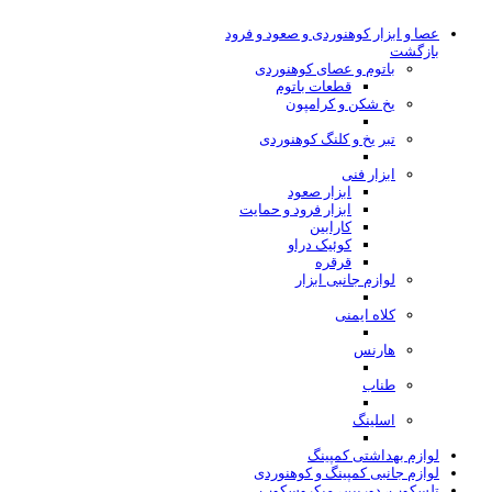
عصا و ابزار کوهنوردی و صعود و فرود
بازگشت
باتوم و عصای کوهنوردی
قطعات باتوم
یخ شکن و کرامپون
تبر یخ و کلنگ کوهنوردی
ابزار فنی
ابزار صعود
ابزار فرود و حمایت
کارابین
کوئیک دراو
قرقره
لوازم جانبی ابزار
کلاه ایمنی
هارنس
طناب
اسلینگ
لوازم بهداشتی کمپینگ
لوازم جانبی کمپینگ و کوهنوردی
تلسکوپ، دوربین، میکروسکوپ