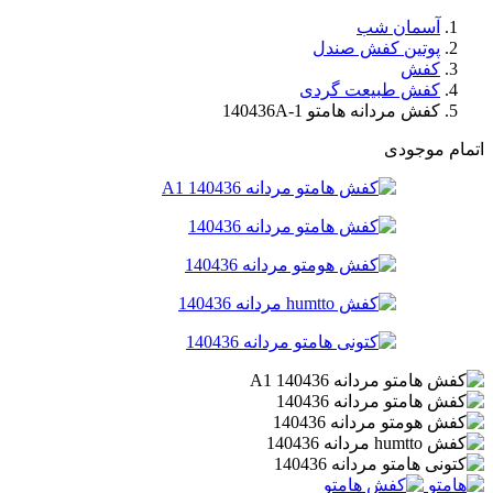
آسمان شب
پوتین کفش صندل
کفش
کفش طبیعت گردی
کفش مردانه هامتو 140436A-1
اتمام موجودی