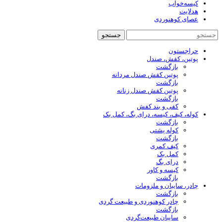
کیسه‌خواب
هدلایت
عصای کوهنوردی
جستجو
حراجستون
پوتین، کفش، صندل
بازگشت
پوتین کفش صندل مردانه
بازگشت
پوتین کفش صندل زنانه
بازگشت
کفی و بند کفش
کوله، کیف، کیسه، درای بگ، کمل بک
بازگشت
کوله پشتی
بازگشت
کیف کمری
کمل بک
درای بگ
کیسه و کاور
بازگشت
چادر، سایبان و ملزومات
بازگشت
چادر کوهنوردی و طبیعت گردی
بازگشت
سایبان طبیعت‌گردی