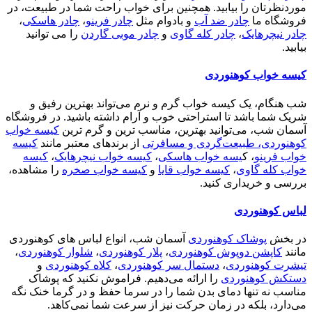
موردنظرتان را بیابید. همچنین برای خواب راحت شما در طبیعت، در
فروشگاه ما
چادر ضد آب
و بادوام مثل
چادر فرینو
،
چادر هاسکی
،
چادر نیچرهایک
،
چادر کله گاوی
و
چادر موبی گاردن
را می توانید
بیابید.
کیسه خواب کوهنوردی
شب هنگام، یک کیسه خواب گرم و نرم می‌تواند بهترین رفیق و
شریک شما باشد تا استراحتی خوب و آرام داشته باشید. در فروشگاه
آسمان شب، می‌توانید بهترین، مناسب ترین و گرم ترین
کیسه خواب
کوهنوردی، طبیعت‌گردی و مسافرتی
از برندهای معتبر مانند
کیسه
خواب فرینو
، ک
یسه خواب هاسکی
،
کیسه خواب نیچرهایک
،
کیسه
خواب کله گاوی
،
کیسه خواب قایا
و
کیسه خواب صخره
را مشاهده،
بررسی و خریداری کنید.
لباس کوهنوردی
در بخش
پوشاک کوهنوردی
آسمان شب، انواع لباس های کوهنوردی
مانند
کاپشن دوپوش کوهنوردی
،
پلار کوهنوردی
،
شلوار کوهنوردی
،
تیشرت کوهنوردی
،
دستمال سر کوهنوردی
،
کلاه کوهنوردی
و
دستکش کوهنوردی
را ارائه می‌دهیم. فراموش نکنید که پوشاک
مناسب نه تنها دمای بدن شما را در سرما حفظ و در گرما خنک نگه
می‌دارد، بلکه در زمان حرکت نیز از سرعت شما نمی‌کاهد.