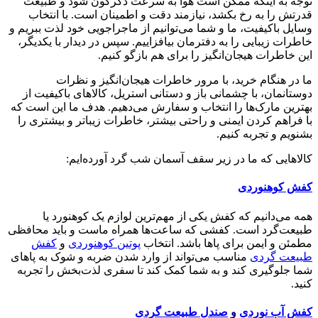
توجه به اینکه ممکن است هوا به سرعت دگرگون شود و طبیعت
قدرتش را به رخ بکشد، نیازمند دقت و اطمینان است. با انتخاب
وسایل باکیفیت، ما و شما می‌توانیم از ماجراجویی خود لذت ببریم و
خاطرات زیبایی را به دفترمان بیافزاییم. سپس در دیدار با یکدیگر،
این خاطرات هیجان‌انگیز را برای هم بازگو کنیم.
ما در هنگام خرید، با مرور خاطرات هیجان‌انگیز و نظرات
دوستانمان، با چشمانی باز و دستانی استریل، کالاهای باکیفیت از
بهترین مارک‌ها را انتخاب و سفارش می‌دهیم. هدف ما این است که
با فراهم کردن ایمنی و راحتی بیشتر، خاطرات زیباتر و بیشتری را
بشنویم و تجربه کنیم.
کالاهایی که ما در زیر سقف آسمان شب گرد آورده‌ایم:
کفش کوهنوردی
همه می‌دانیم که کفش یکی از مهم‌ترین لوازم یک کوهنورد یا
طبیعت‌گرد است. کفشی که ساعت‌ها همراه ماست و باید محافظی
مطمئن و ایمن برای پاها باشد. انتخاب
پوتین کوهنوردی
و
کفش
طبیعت گردی
مناسب می‌تواند از وارد شدن ضربه و شوک به پاهای
شما جلوگیری کند و به شما کمک کند تا سفری لذت‌بخش را تجربه
کنید.
کفش آب نوردی
و
صندل طبیعت گردی