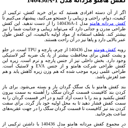
اگر از آن دسته افرادی هستید که برای خرید کفش، ترکیبی از
کیفیت، دوام، راحتی و زیبایی را جستجو می‌کنید، پیشنهاد می‌کنیم تا
کفش مردانه هامتو
مدل 140436A-1 را از دست ندهید. این کفش
طراحی مدرن و جذابی دارد که می‌تواند زیبایی و جذابیت شما را نیز
بیشتر کند. بلطف استفاده از مواد اولیه باکیفیت، این کفش طول
عمر بالایی دارد و پاها نیز در آن راحت هستند.
رویه
کفش هومتو
مدل 140436 از چرم، پارچه و TPU است. در جلو
و پشت کفش برای محافظت بیشتر از پا، یک ضربه گیر لاستیکی
وجود دارد. بخش داخلی نیز از جنس پارچه و نرم است. زیره این
کفش طراحی شرکت هامتو و از جنس EVA و لاستیک است.
طراحی علمی زیره موجب شده که هم وزن زیره کاهش یابد و هم
ضد لغزش باشد.
بند کفش هامتو با یک سگک گردان باز و بسته می‌شود. برای باز
کردن بند کافیست قسمت گردان سگک را آهسته به سمت بیرون
کفش بکشید و بند را با دست آزاد کنید و در آخر قسمت گردان را به
سمت کفش فشار دهید تا به محل اولیه خود باز گردد. برای سفت
کردن بند نیز کافیست تا قسمت گردان سگک را در جهت عقربه‌های
ساعت بچرخانید.
در مجموع کفش مردانه هامتو مدل 140436 با داشتن ترکیبی از