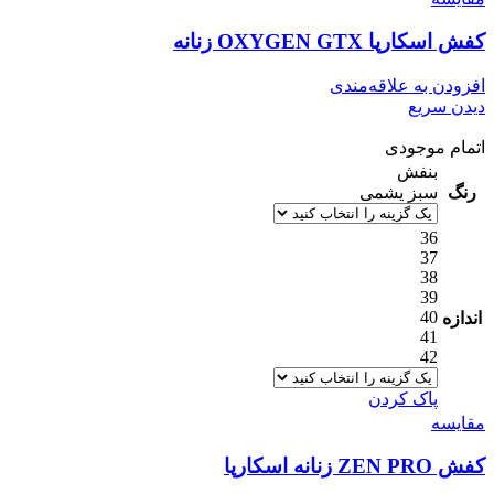
کفش اسکارپا OXYGEN GTX زنانه
افزودن به علاقه‌مندی
دیدن سریع
اتمام موجودی
بنفش
رنگ
سبز یشمی
36
37
38
39
40
اندازه
41
42
پاک کردن
مقایسه
کفش ZEN PRO زنانه اسکارپا