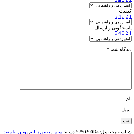
کیفیت
5
4
3
2
1
پاسخگویی و ارسال
5
4
3
2
1
دیدگاه شما
*
نام
ایمیل
شناسه محصول:
S250290B4
دسته:
پوتین
,
پوتین زنانه
,
پوتین طبیعت