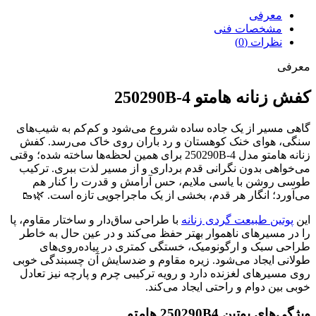
معرفی
مشخصات فنی
نظرات (0)
معرفی
کفش زنانه هامتو 250290B-4
گاهی مسیر از یک جاده ساده شروع می‌شود و کم‌کم به شیب‌های
سنگی، هوای خنک کوهستان و رد باران روی خاک می‌رسد. کفش
زنانه هامتو مدل 250290B-4 برای همین لحظه‌ها ساخته شده؛ وقتی
می‌خواهی بدون نگرانی قدم برداری و از مسیر لذت ببری. ترکیب
طوسی روشن با یاسی ملایم، حس آرامش و قدرت را کنار هم
می‌آورد؛ انگار هر قدم، بخشی از یک ماجراجویی تازه است. 🌿🥾
این
پوتین طبیعت گردی زنانه
با طراحی ساق‌دار و ساختار مقاوم، پا
را در مسیرهای ناهموار بهتر حفظ می‌کند و در عین حال به خاطر
طراحی سبک و ارگونومیک، خستگی کمتری در پیاده‌روی‌های
طولانی ایجاد می‌شود. زیره مقاوم و ضدسایش آن چسبندگی خوبی
روی مسیرهای لغزنده دارد و رویه ترکیبی چرم و پارچه نیز تعادل
خوبی بین دوام و راحتی ایجاد می‌کند.
ویژگی‌های پوتین 250290B4 هامتو