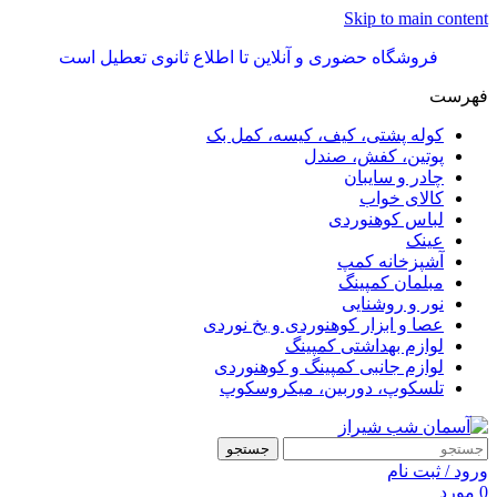
Skip to main content
فروشگاه حضوری و آنلاین تا اطلاع ثانوی تعطیل است
فهرست
کوله پشتی، کیف، کیسه، کمل بک
پوتین، کفش، صندل
چادر و سایبان
کالای خواب
لباس کوهنوردی
عینک
آشپزخانه کمپ
مبلمان کمپینگ
نور و روشنایی
عصا و ابزار کوهنوردی و یخ نوردی
لوازم بهداشتی کمپینگ
لوازم جانبی کمپینگ و کوهنوردی
تلسکوپ، دوربین، میکروسکوپ
جستجو
ورود / ثبت نام
0
مورد