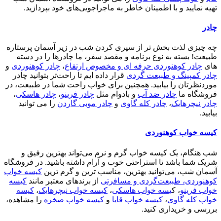
تهیه نمایید و با اطمینان خاطر به ماجراجویی‌های خود بپردازید.
چادر
چه چیزی لذت بخش تر از سپری کردن شب در زیر آسمان پرستاره
طبیعت! بسته به نوع برنامه و مقصد سفر، ما چادرها را در دسته
های
چادر کوهنوردی حرفه ای و مخصوص ارتفاع
،
چادر کوهنوردی
و
چادر کمپینگ و طبیعت گردی
قرار داده ایم تا راحت‌تر بتوانید چادر
موردنظرتان را بیابید. همچنین برای خواب راحت شما در طبیعت، در
فروشگاه ما
چادر ضد آب
و بادوام مثل
چادر فرینو
،
چادر هاسکی
،
چادر نیچرهایک
،
چادر کله گاوی
و
چادر موبی گاردن
را می توانید
بیابید.
کیسه خواب کوهنوردی
شب هنگام، یک کیسه خواب گرم و نرم می‌تواند بهترین رفیق و
شریک شما باشد تا استراحتی خوب و آرام داشته باشید. در فروشگاه
آسمان شب، می‌توانید بهترین، مناسب ترین و گرم ترین
کیسه خواب
کوهنوردی، طبیعت‌گردی و مسافرتی
از برندهای معتبر مانند
کیسه
خواب فرینو
، ک
یسه خواب هاسکی
،
کیسه خواب نیچرهایک
،
کیسه
خواب کله گاوی
،
کیسه خواب قایا
و
کیسه خواب صخره
را مشاهده،
بررسی و خریداری کنید.