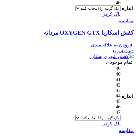
46
اندازه
پاک کردن
مقایسه
کفش اسکارپا OXYGEN GTX مردانه
افزودن به علاقه‌مندی
دیدن سریع
اتمام موجودی
39
40
41
42
43
44
اندازه
45
46
47
پاک کردن
مقایسه