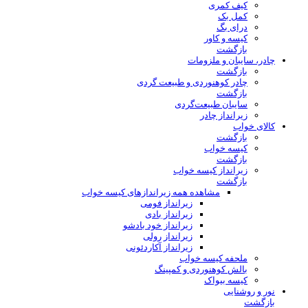
کیف کمری
کمل بک
درای بگ
کیسه و کاور
بازگشت
چادر، سایبان و ملزومات
بازگشت
چادر کوهنوردی و طبیعت گردی
بازگشت
سایبان طبیعت‌گردی
زیرانداز چادر
کالای خواب
بازگشت
کیسه خواب
بازگشت
زیرانداز کیسه خواب
بازگشت
مشاهده همه زیراندازهای کیسه خواب
زیرانداز فومی
زیرانداز بادی
زیرانداز خود بادشو
زیرانداز رولی
زیرانداز آکاردئونی
ملحفه کیسه خواب
بالش کوهنوردی و کمپینگ
کیسه بیواک
نور و روشنایی
بازگشت