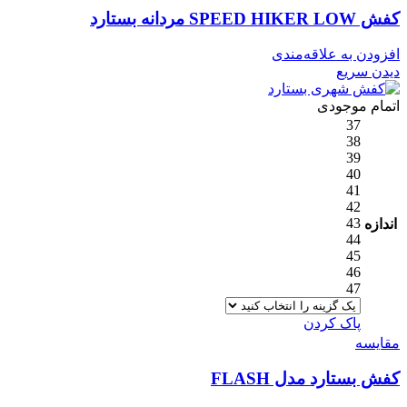
کفش SPEED HIKER LOW مردانه بستارد
افزودن به علاقه‌مندی
دیدن سریع
اتمام موجودی
37
38
39
40
41
42
43
اندازه
44
45
46
47
پاک کردن
مقایسه
کفش بستارد مدل FLASH