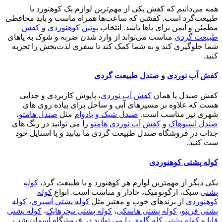
همه می‌دانیم که کفش یکی از مهم‌ترین لوازم یک کوهنورد یا
طبیعت‌گرد است. کفشی که ساعت‌ها همراه ماست و باید محافظی
مطمئن و ایمن برای پاها باشد. انتخاب
پوتین کوهنوردی
و
کفش
طبیعت گردی
مناسب می‌تواند از وارد شدن ضربه و شوک به پاهای
شما جلوگیری کند و به شما کمک کند تا سفری لذت‌بخش را تجربه
کنید.
کفش آب نوردی
و
صندل طبیعت گردی
کفش صندل یا همان
کفش آب نوردی
، پاپوش کاربردی و جذابی
هست که علاوه بر مسیرهای آبی و ساحل برای پیاده روی های
شهری نیز مناسب است.
صندل شیک و بادوام
مثل
صندل هامتو
،
صندل اسنوهاک
و
کفش آب نوردی هامتو
را می توانید در رنگ های
جذاب در فروشگاه صندل طبیعت گردی ما بیابید و با استایل خود
ست کنید.
کوله پشتی کوهنوردی
یکی دیگر از مهمترین لوازم هر کوهنورد و یا طبیعت گرد،
کوله
پشتی
سبک، ارگونومیک، جادار و مناسب است. انواع
کوله
کوهنوردی
از برندهای خوب و معتبر مثل
کوله پشتی آسپری
،
کوله
پشتی فرینو
،
کوله پشتی هاسکی
،
کوله پشتی نیچرهایک
،
کوله پشتی
قایا
و
کوله پشتی کله گاوی
را می توانید در فروشگاه آسمان شب