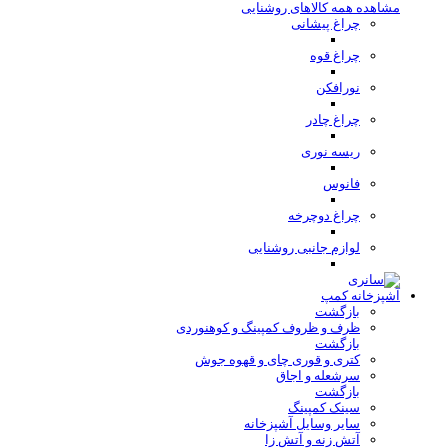
مشاهده همه کالاهای روشنایی
چراغ پیشانی
چراغ قوه
نورافکن
چراغ چادر
ریسه نوری
فانوس
چراغ دوچرخه
لوازم جانبی روشنایی
آشپزخانه کمپ
بازگشت
ظرف و ظروف کمپینگ و کوهنوردی
بازگشت
کتری و قوری چای و قهوه جوش
سرشعله و اجاق
بازگشت
سینک کمپینگ
سایر وسایل آشپزخانه
آتش زنه و آتش زا