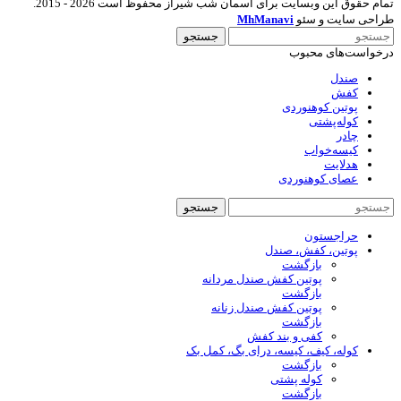
تمام حقوق این وبسایت برای آسمان شب شیراز محفوظ است 2026 - 2015.
طراحی سایت و سئو
MhManavi
جستجو
درخواست‌های محبوب
صندل
کفش
پوتین کوهنوردی
کوله‌پشتی
چادر
کیسه‌خواب
هدلایت
عصای کوهنوردی
جستجو
حراجستون
پوتین، کفش، صندل
بازگشت
پوتین کفش صندل مردانه
بازگشت
پوتین کفش صندل زنانه
بازگشت
کفی و بند کفش
کوله، کیف، کیسه، درای بگ، کمل بک
بازگشت
کوله پشتی
بازگشت