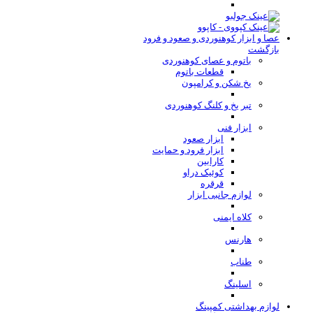
عصا و ابزار کوهنوردی و صعود و فرود
بازگشت
باتوم و عصای کوهنوردی
قطعات باتوم
یخ شکن و کرامپون
تبر یخ و کلنگ کوهنوردی
ابزار فنی
ابزار صعود
ابزار فرود و حمایت
کارابین
کوئیک دراو
قرقره
لوازم جانبی ابزار
کلاه ایمنی
هارنس
طناب
اسلینگ
لوازم بهداشتی کمپینگ