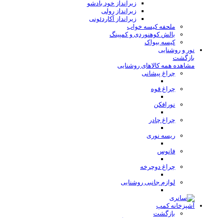
زیرانداز خود بادشو
زیرانداز رولی
زیرانداز آکاردئونی
ملحفه کیسه خواب
بالش کوهنوردی و کمپینگ
کیسه بیواک
نور و روشنایی
بازگشت
مشاهده همه کالاهای روشنایی
چراغ پیشانی
چراغ قوه
نورافکن
چراغ چادر
ریسه نوری
فانوس
چراغ دوچرخه
لوازم جانبی روشنایی
آشپزخانه کمپ
بازگشت