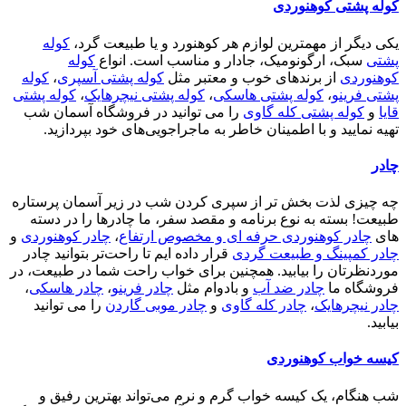
کوله پشتی کوهنوردی
یکی دیگر از مهمترین لوازم هر کوهنورد و یا طبیعت گرد،
کوله
پشتی
سبک، ارگونومیک، جادار و مناسب است. انواع
کوله
کوهنوردی
از برندهای خوب و معتبر مثل
کوله پشتی آسپری
،
کوله
پشتی فرینو
،
کوله پشتی هاسکی
،
کوله پشتی نیچرهایک
،
کوله پشتی
قایا
و
کوله پشتی کله گاوی
را می توانید در فروشگاه آسمان شب
تهیه نمایید و با اطمینان خاطر به ماجراجویی‌های خود بپردازید.
چادر
چه چیزی لذت بخش تر از سپری کردن شب در زیر آسمان پرستاره
طبیعت! بسته به نوع برنامه و مقصد سفر، ما چادرها را در دسته
های
چادر کوهنوردی حرفه ای و مخصوص ارتفاع
،
چادر کوهنوردی
و
چادر کمپینگ و طبیعت گردی
قرار داده ایم تا راحت‌تر بتوانید چادر
موردنظرتان را بیابید. همچنین برای خواب راحت شما در طبیعت، در
فروشگاه ما
چادر ضد آب
و بادوام مثل
چادر فرینو
،
چادر هاسکی
،
چادر نیچرهایک
،
چادر کله گاوی
و
چادر موبی گاردن
را می توانید
بیابید.
کیسه خواب کوهنوردی
شب هنگام، یک کیسه خواب گرم و نرم می‌تواند بهترین رفیق و