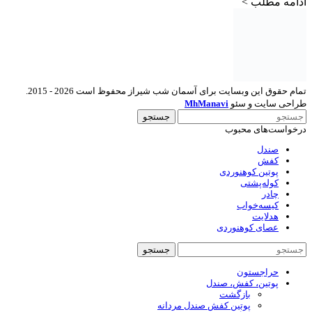
ادامه مطلب >
تمام حقوق این وبسایت برای آسمان شب شیراز محفوظ است 2026 - 2015.
طراحی سایت و سئو
MhManavi
جستجو
درخواست‌های محبوب
صندل
کفش
پوتین کوهنوردی
کوله‌پشتی
چادر
کیسه‌خواب
هدلایت
عصای کوهنوردی
جستجو
حراجستون
پوتین، کفش، صندل
بازگشت
پوتین کفش صندل مردانه