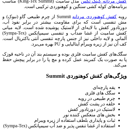
کفش مردانه کینگ تکس
مدل سامیت (King-Tex Summit) مناسب
برنامه‌های کوله کشی سنگین و کوهنوردی ترکیبی است.
رویه
کفش کوهنوردی مردانه
Summit از چرم طبیعی گاو (نبوک) و
مش تنفسی است که برای مقاومت بیشتر در برابر نفوذ آب،
دورتادور کفش با لایه‌ای از لاستیک پوشیده شده است. لایه میانی
کفش سامیت از غشا ضدآب و تنفسی سیمپاتکس (Sympa-Tex)
آلمانی و لایه داخلی نیز از جنس پارچه تنفسی آنتی باکتریال است.
کف آن نیز از زیره ویبرام ایتالیایی و PU بهره می‌برد.
سگک‌های کفش سامیت فلزی بوده و سیستم بند آن در ناحیه قوزک
پا به صورت یک کمربند عمل کرده و مچ پا را در برابر پیچش حفظ
می‌کند.
ویژگی‌های کفش کوهنوردی Summit
یقه پارچه‌ای
سگک های فلزی
چرم طبیعی در رویه
حلقه در پشت کفش
لاستیک در دورتادور کفش
بخش های منعکس کننده نور
ثبات و پایداری بلطف استفاده از زیره ویبرام
استفاده از غشا تنفس پذیر و ضد آب سیمپاتکس (Sympa-Tex)