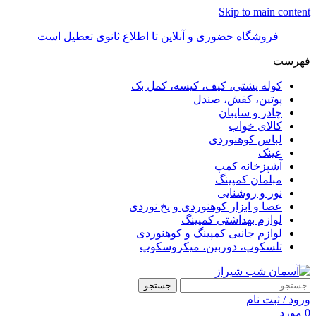
Skip to main content
فروشگاه حضوری و آنلاین تا اطلاع ثانوی تعطیل است
فهرست
کوله پشتی، کیف، کیسه، کمل بک
پوتین، کفش، صندل
چادر و سایبان
کالای خواب
لباس کوهنوردی
عینک
آشپزخانه کمپ
مبلمان کمپینگ
نور و روشنایی
عصا و ابزار کوهنوردی و یخ نوردی
لوازم بهداشتی کمپینگ
لوازم جانبی کمپینگ و کوهنوردی
تلسکوپ، دوربین، میکروسکوپ
جستجو
ورود / ثبت نام
0
مورد