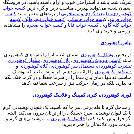
شریک شما باشد تا استراحتی خوب و آرام داشته باشید. در فروشگاه
آسمان شب، می‌توانید بهترین، مناسب ترین و گرم ترین
کیسه خواب
کوهنوردی، طبیعت‌گردی و مسافرتی
از برندهای معتبر مانند
کیسه
خواب فرینو
، ک
یسه خواب هاسکی
،
کیسه خواب نیچرهایک
،
کیسه
خواب کله گاوی
،
کیسه خواب قایا
و
کیسه خواب صخره
را مشاهده،
بررسی و خریداری کنید.
لباس کوهنوردی
در بخش
پوشاک کوهنوردی
آسمان شب، انواع لباس های کوهنوردی
مانند
کاپشن دوپوش کوهنوردی
،
پلار کوهنوردی
،
شلوار کوهنوردی
،
تیشرت کوهنوردی
،
دستمال سر کوهنوردی
،
کلاه کوهنوردی
و
دستکش کوهنوردی
را ارائه می‌دهیم. فراموش نکنید که پوشاک
مناسب نه تنها دمای بدن شما را در سرما حفظ و در گرما خنک نگه
می‌دارد، بلکه در زمان حرکت نیز از سرعت شما نمی‌کاهد.
قوری کوهنوردی
،
کتری کمپینگ
و
فلاسک کوهنوردی
از ساحل گرم تا قله برفی، هر جا که باشید، یک فنجان نوشیدنی گرم
یا یک لیوان نوشیدنی سرد خستگی را از تن‌تان بیرون می‌کند. البته
اگر فراموش نکنید که با
فلاسک کوهنوردی
ما، نوشیدنی‌های گرم و
سردت موردعلاقه‌تان را همراه ببرید!