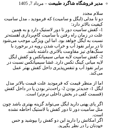
مدیر فروشگاه
شاگرد طبیعت
–
مرداد 7, 1405
سلام مجدد
دو تا مدلی (ایگل و سامیت) که فرمودید ، مدل سامیت
کیفیت بالاتر دارد:
1- کفش سامیت دور تا دور لاستیک دارد و به همین
علت در زمان راه رفتن با سامیت گام‌برداری آهسته‌تر
نسبت به ایگل خواهد بود. اما این ویژگی موجب می‌شود
تا در برابر نفوذ آب و خراب شدن رویه در برخورد با
سنگ‌های تیز مقاومت بالاتری داشته باشد.
2- کفش سامیت لایه میانی سیمپاتکس و کفش ایگل
لایه میانی کینگ تکس دارد. غشا سیمپاتکس نسبت در
برابر نفوذ آب و تنفس‌پذیری داخل کفش بهتر عمل
می‌کند.
اما از منظر قیمت که فرمودید علت قیمت بالاتر مدل
ایگل 1- جدیدتر بودن 2- راحت‌تر بودن پا در داخل کفش
(قسمت کفی در بخش داخلی نرم‌تر) است.
اگر پای پهنی دارید ایگل می‌تواند گزینه بهتری باشد چون
مثل سامیت دور تا دور کفش با لاستیک احاطه نشده
است.
اگر امکانش را دارید این دو کفش را بپوشید و حس
خودتان را در نظر بگیرید.