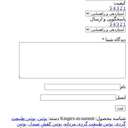
کیفیت
5
4
3
2
1
پاسخگویی و ارسال
5
4
3
2
1
دیدگاه شما
*
نام
ایمیل
شناسه محصول:
Kingtex-m-summit
دسته:
پوتین
,
پوتین طبیعت
گردی
,
پوتین طبیعت گردی مردانه
,
پوتین کفش صندل
,
پوتین