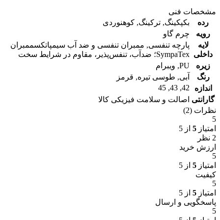
مشخصات فنی
رده
بکپکینگ
,
ترکینگ
,
کوهنوردی
رویه
چرم گاو
لایه
پارچه تنفسی
,
ممبران تنفسی و ضد آب سیمپاتکس
ممبران
داخلی
SympaTex؛ ضدآب، تنفس‌پذیر، مقاوم در شرایط سخت
زیره
PU
,
ویبرام
رنگ
آبی
,
طوسی تیره
,
قرمز
45
,
43
,
42
اندازه
گارانتی
اصالت و سلامت فیزیکی کالا
نظرات (2)
5
امتیاز
5
از 5
2 نظر
ارزش خرید
5
امتیاز
5
از 5
کیفیت
5
امتیاز
5
از 5
پاسخگویی و ارسال
5