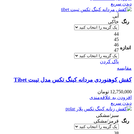
دیدن سریع
آبی
رنگ
خاکی
44
45
46
اندازه
47
پاک کردن
مقایسه
کفش کوهنوردی مردانه کینگ تکس مدل تیبت Tibet
12,750,000
تومان
افزودن به علاقه‌مندی
دیدن سریع
سبز/مشکی
رنگ
قرمز/مشکی
38