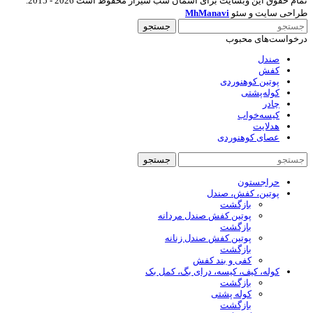
تمام حقوق این وبسایت برای آسمان شب شیراز محفوظ است 2026 - 2015.
طراحی سایت و سئو
MhManavi
جستجو
درخواست‌های محبوب
صندل
کفش
پوتین کوهنوردی
کوله‌پشتی
چادر
کیسه‌خواب
هدلایت
عصای کوهنوردی
جستجو
حراجستون
پوتین، کفش، صندل
بازگشت
پوتین کفش صندل مردانه
بازگشت
پوتین کفش صندل زنانه
بازگشت
کفی و بند کفش
کوله، کیف، کیسه، درای بگ، کمل بک
بازگشت
کوله پشتی
بازگشت