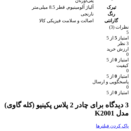
پلی‌اورتان
تیرک
آلیاژ آلومینیوم
,
قطر 8.5 میلی‌متر
رنگ
نارنجی
گارانتی
اصالت و سلامت فیزیکی کالا
نظرات (3)
5
امتیاز
5
از 5
3 نظر
ارزش خرید
0
امتیاز
0
از 5
کیفیت
0
امتیاز
0
از 5
پاسخگویی و ارسال
0
امتیاز
0
از 5
3 دیدگاه برای
چادر 2 پلاس پکینیو (کله گاوی)
مدل K2001
پاک کردن فیلترها