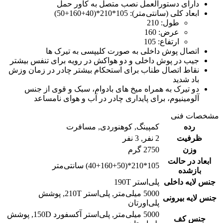
دارای دستورالعمل نصب متصل به کاور حمل
ابعاد کلی (سانتی‌متر): 105*210*(40+160+50)
طول: 210
عرض: 160
ارتفاع: 105
اتصال پوش داخلی به صورت کلیپسی به تیرک ها
جیب در پوش داخلی و دو هواکش در رویه برای تنفس بیشتر
نقاط اتصال طناب برای استحکام بیشتر چادر در زمان وزش
باد شدید
دو تیرک به همراه میخ های بادوام، سبک و قوی از جنس
آلومینیوم، برای پایداری چادر در آب و هوای نامساعد
مشخصات فنی
رده
کمپینگ
,
کوهنوردی
,
مسافرت
ظرفیت
2 نفر
,
3 نفر
وزن
2750 گرم
ابعاد در حالت
105*210*(40+160+50) سانتی‌متر
بازشده
جنس لایه داخلی
پلی‌استر 190T
5000 میلی‌متر
,
پلی‌استر 210T
,
پوشش
جنس لایه بیرونی
پلی‌اورتان
5000 میلی‌متر
,
پلی‌استر آکسفورد 150D
,
پوشش
جنس کف