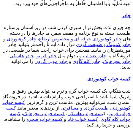
تهیه نمایید و با اطمینان خاطر به ماجراجویی‌های خود بپردازید.
چادر
چه چیزی لذت بخش تر از سپری کردن شب در زیر آسمان پرستاره
طبیعت! بسته به نوع برنامه و مقصد سفر، ما چادرها را در دسته
های
چادر کوهنوردی حرفه ای و مخصوص ارتفاع
،
چادر کوهنوردی
و
چادر کمپینگ و طبیعت گردی
قرار داده ایم تا راحت‌تر بتوانید چادر
موردنظرتان را بیابید. همچنین برای خواب راحت شما در طبیعت، در
فروشگاه ما
چادر ضد آب
و بادوام مثل
چادر فرینو
،
چادر هاسکی
،
چادر نیچرهایک
،
چادر کله گاوی
و
چادر موبی گاردن
را می توانید
بیابید.
کیسه خواب کوهنوردی
شب هنگام، یک کیسه خواب گرم و نرم می‌تواند بهترین رفیق و
شریک شما باشد تا استراحتی خوب و آرام داشته باشید. در فروشگاه
آسمان شب، می‌توانید بهترین، مناسب ترین و گرم ترین
کیسه خواب
کوهنوردی، طبیعت‌گردی و مسافرتی
از برندهای معتبر مانند
کیسه
خواب فرینو
، ک
یسه خواب هاسکی
،
کیسه خواب نیچرهایک
،
کیسه
خواب کله گاوی
،
کیسه خواب قایا
و
کیسه خواب صخره
را مشاهده،
بررسی و خریداری کنید.