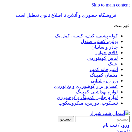
Skip to main content
فروشگاه حضوری و آنلاین تا اطلاع ثانوی تعطیل است
فهرست
کوله پشتی، کیف، کیسه، کمل بک
پوتین، کفش، صندل
چادر و سایبان
کالای خواب
لباس کوهنوردی
عینک
آشپزخانه کمپ
مبلمان کمپینگ
نور و روشنایی
عصا و ابزار کوهنوردی و یخ نوردی
لوازم بهداشتی کمپینگ
لوازم جانبی کمپینگ و کوهنوردی
تلسکوپ، دوربین، میکروسکوپ
جستجو
ورود / ثبت نام
0
مورد