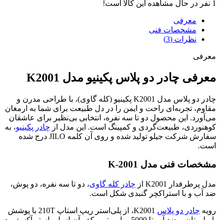
1
نفر در حال مشاهده این کالا است!
معرفی
مشخصات فنی
نظرات (3)
معرفی
معرفی چادر دو پلاس پکینیو مدل K2001
چادر دو پلاس مدل K2001 پکینیو (کله گاوی)، با طراحی مدرن و
مقاوم، تجربه‌ای راحت و ایمن را در دل طبیعت برای شما به ارمغان
می‌آورد. این محصول دو تا سه نفره، انتخابی بی‌نظیر برای عاشقان
کوهنوردی، طبیعت‌گردی و کمپینگ است. این مدل از
چادر پکینیو
، به
سفارش شرکت جیلو تولید شده و روی آن کلمه JILO درج شده
است.
مشخصات فنی مدل K-2001
مدل پرطرفدار K2001 از
چادر کله گاوی
، دو تا سه نفره، دو ‌پوش،
ضد آب و با استراکچر گنبدی شکل است.
رویه
چادر دو پلاس
K2001، از پلی‌استر ریپ استاپ 210T با پوشش
پلی‌اورتان و ضد آب تا 5000 میلی‌متر و کف آن از پلی استر آکسفورد