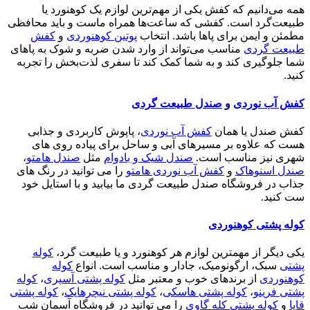
همه می‌دانیم که کفش یکی از مهم‌ترین لوازم یک کوهنورد یا
طبیعت‌گرد است. کفشی که ساعت‌ها همراه ماست و باید محافظی
مطمئن و ایمن برای پاها باشد. انتخاب
پوتین کوهنوردی
و
کفش
طبیعت گردی
مناسب می‌تواند از وارد شدن ضربه و شوک به پاهای
شما جلوگیری کند و به شما کمک کند تا سفری لذت‌بخش را تجربه
کنید.
کفش آب نوردی
و
صندل طبیعت گردی
کفش صندل یا همان
کفش آب نوردی
، پاپوش کاربردی و جذابی
هست که علاوه بر مسیرهای آبی و ساحل برای پیاده روی های
شهری نیز مناسب است.
صندل شیک و بادوام
مثل
صندل هامتو
،
صندل اسنوهاک
و
کفش آب نوردی هامتو
را می توانید در رنگ های
جذاب در فروشگاه صندل طبیعت گردی ما بیابید و با استایل خود
ست کنید.
کوله پشتی کوهنوردی
یکی دیگر از مهمترین لوازم هر کوهنورد و یا طبیعت گرد،
کوله
پشتی
سبک، ارگونومیک، جادار و مناسب است. انواع
کوله
کوهنوردی
از برندهای خوب و معتبر مثل
کوله پشتی آسپری
،
کوله
پشتی فرینو
،
کوله پشتی هاسکی
،
کوله پشتی نیچرهایک
،
کوله پشتی
قایا
و
کوله پشتی کله گاوی
را می توانید در فروشگاه آسمان شب