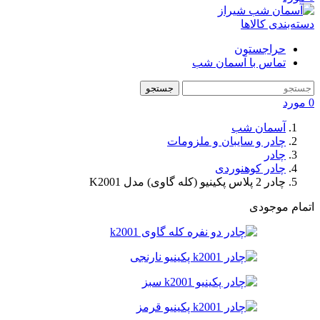
دسته‌بندی کالاها
حراجستون
تماس با آسمان شب
جستجو
0
مورد
آسمان شب
چادر و سایبان و ملزومات
چادر
چادر کوهنوردی
چادر 2 پلاس پکینیو (کله گاوی) مدل K2001
اتمام موجودی