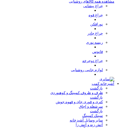
مشاهده همه کالاهای روشنایی
چراغ پیشانی
چراغ قوه
نورافکن
چراغ چادر
ریسه نوری
فانوس
چراغ دوچرخه
لوازم جانبی روشنایی
آشپزخانه کمپ
بازگشت
ظرف و ظروف کمپینگ و کوهنوردی
بازگشت
کتری و قوری چای و قهوه جوش
سرشعله و اجاق
بازگشت
سینک کمپینگ
سایر وسایل آشپزخانه
آتش زنه و آتش زا