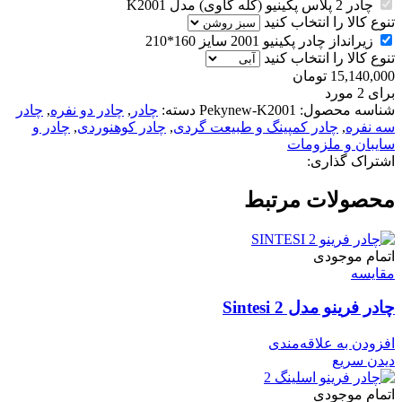
چادر 2 پلاس پکینیو (کله گاوی) مدل K2001
تنوع کالا را انتخاب کنید
زیرانداز چادر پکینیو 2001 سایز 160*210
تنوع کالا را انتخاب کنید
15,140,000
تومان
برای 2 مورد
شناسه محصول:
Pekynew-K2001
دسته:
چادر
,
چادر دو نفره
,
چادر
سه نفره
,
چادر کمپینگ و طبیعت گردی
,
چادر کوهنوردی
,
چادر و
سایبان و ملزومات
اشتراک گذاری:
محصولات مرتبط
اتمام موجودی
مقایسه
چادر فرینو مدل Sintesi 2
افزودن به علاقه‌مندی
دیدن سریع
اتمام موجودی