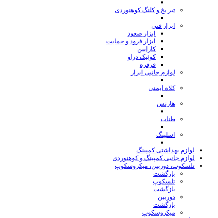
تبر یخ و کلنگ کوهنوردی
ابزار فنی
ابزار صعود
ابزار فرود و حمایت
کارابین
کوئیک دراو
قرقره
لوازم جانبی ابزار
کلاه ایمنی
هارنس
طناب
اسلینگ
لوازم بهداشتی کمپینگ
لوازم جانبی کمپینگ و کوهنوردی
تلسکوپ، دوربین، میکروسکوپ
بازگشت
تلسکوپ
بازگشت
دوربین
بازگشت
میکروسکوپ