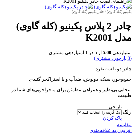
پکینیو (کله گاوی)
/
چادر پکینیو (کله گاوی)
چادر 2 پلاس پکینیو (کله گاوی)
مدل K2001
امتیازدهی
5.00
از 5 در
1
امتیازدهی مشتری
(
3
بازخورد مشتری)
چادر دو تا سه نفره
جمع‌و‌جور، سبک، دو‌پوش، ضدآب و با استراکچر گنبدی
انتخابی بی‌نظیر و همراهی مطمئن برای ماجراجویی‌های شما در
طبیعت
نارنجی
رنگ
پاک کردن
مقایسه
افزودن به علاقه‌مندی