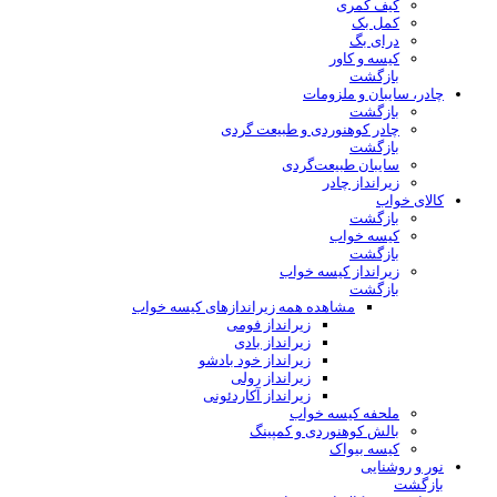
کیف کمری
کمل بک
درای بگ
کیسه و کاور
بازگشت
چادر، سایبان و ملزومات
بازگشت
چادر کوهنوردی و طبیعت گردی
بازگشت
سایبان طبیعت‌گردی
زیرانداز چادر
کالای خواب
بازگشت
کیسه خواب
بازگشت
زیرانداز کیسه خواب
بازگشت
مشاهده همه زیراندازهای کیسه خواب
زیرانداز فومی
زیرانداز بادی
زیرانداز خود بادشو
زیرانداز رولی
زیرانداز آکاردئونی
ملحفه کیسه خواب
بالش کوهنوردی و کمپینگ
کیسه بیواک
نور و روشنایی
بازگشت