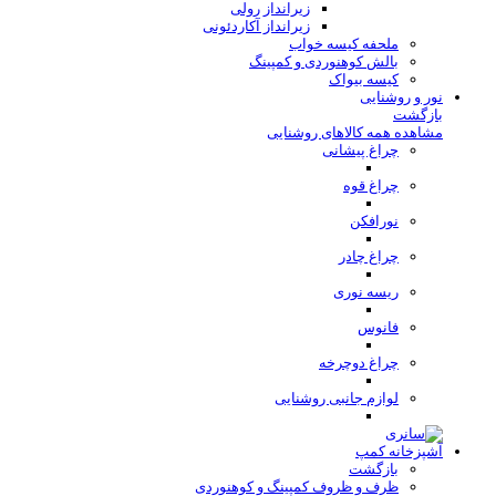
زیرانداز رولی
زیرانداز آکاردئونی
ملحفه کیسه خواب
بالش کوهنوردی و کمپینگ
کیسه بیواک
نور و روشنایی
بازگشت
مشاهده همه کالاهای روشنایی
چراغ پیشانی
چراغ قوه
نورافکن
چراغ چادر
ریسه نوری
فانوس
چراغ دوچرخه
لوازم جانبی روشنایی
آشپزخانه کمپ
بازگشت
ظرف و ظروف کمپینگ و کوهنوردی