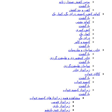
پوتین کفش صندل زنانه
بازگشت
کفی و بند کفش
کوله، کیف، کیسه، درای بگ، کمل بک
بازگشت
کوله پشتی
بازگشت
کیف کمری
کمل بک
درای بگ
کیسه و کاور
بازگشت
چادر، سایبان و ملزومات
بازگشت
چادر کوهنوردی و طبیعت گردی
بازگشت
سایبان طبیعت‌گردی
زیرانداز چادر
کالای خواب
بازگشت
کیسه خواب
بازگشت
زیرانداز کیسه خواب
بازگشت
مشاهده همه زیراندازهای کیسه خواب
زیرانداز فومی
زیرانداز بادی
زیرانداز خود بادشو