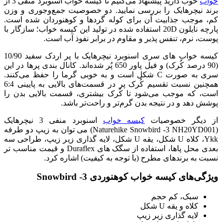
خواب
خوب دارید پیشنهاد می‌کنیم تا کیسه خواب اسنوبرد منفی 3 از
برند نیچرهایک را بررسی نمایید. دو خصوصیت جمع‌و‌جوری و وزن
کم، موجب جذابیت آن برای کوله گردها و کوهنوردان شده است.
پارچه نایلون 20D استفاده شده در تولید این کیسه خواب؛ سازگار با
پوست، نرم، تنفس پذیر و مقاوم در برابر نفوذ آب است.
کیسه خواب های سری اسنوبرد نیچرهایک با پر اردک سفید 10/90
(90 درصد کُرک) و فیل پاور 650 پُر شده‌اند. کانال بندی پرها در این
سری به صورت C شکل است و به خوبی گرما را حفظ می‌کنند.
همچنین نسبت تقسیم کُرک پر در قسمت‌های بالایی به پایینی 6:4
است، که موجب می‌شود تا کُرک بیشتری، قسمت بالایی بدن را
پوشش دهد و در نتیجه بدن گرم‌تر و راحت‌تر باشد.
از دیگر خصوصیات
کیسه خواب
اسنوبرد منفی 3 نیچرهایک
(Naturehike Snowbird -3 NH20YD001) می توان به زیپ دو طرفه
Ykk، کلاه U شکل، یقه U شکل، لایه گذاری زیر زیپ، طراحی سه
بعدی محل پاها، استفاده از سگک های Duraflex و قیمت مناسب تر
نسبت به برندهای مطرح (با توجه به کیفیت) اشاره کرد.
ویژگی‌های کیسه خواب کوهنوردی Snowbird -3
سبک، کم حجم
کلاه و یقه U شکل
لایه گذاری زیر زیپ