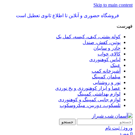
Skip to main content
فروشگاه حضوری و آنلاین تا اطلاع ثانوی تعطیل است
فهرست
کوله پشتی، کیف، کیسه، کمل بک
پوتین، کفش، صندل
چادر و سایبان
کالای خواب
لباس کوهنوردی
عینک
آشپزخانه کمپ
مبلمان کمپینگ
نور و روشنایی
عصا و ابزار کوهنوردی و یخ نوردی
لوازم بهداشتی کمپینگ
لوازم جانبی کمپینگ و کوهنوردی
تلسکوپ، دوربین، میکروسکوپ
جستجو
ورود / ثبت نام
0
مورد