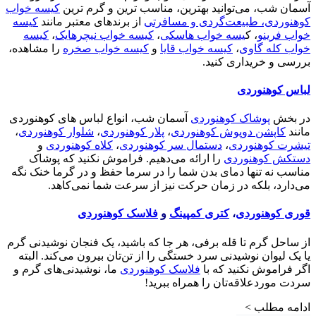
آسمان شب، می‌توانید بهترین، مناسب ترین و گرم ترین
کیسه خواب
کوهنوردی، طبیعت‌گردی و مسافرتی
از برندهای معتبر مانند
کیسه
خواب فرینو
، ک
یسه خواب هاسکی
،
کیسه خواب نیچرهایک
،
کیسه
خواب کله گاوی
،
کیسه خواب قایا
و
کیسه خواب صخره
را مشاهده،
بررسی و خریداری کنید.
لباس کوهنوردی
در بخش
پوشاک کوهنوردی
آسمان شب، انواع لباس های کوهنوردی
مانند
کاپشن دوپوش کوهنوردی
،
پلار کوهنوردی
،
شلوار کوهنوردی
،
تیشرت کوهنوردی
،
دستمال سر کوهنوردی
،
کلاه کوهنوردی
و
دستکش کوهنوردی
را ارائه می‌دهیم. فراموش نکنید که پوشاک
مناسب نه تنها دمای بدن شما را در سرما حفظ و در گرما خنک نگه
می‌دارد، بلکه در زمان حرکت نیز از سرعت شما نمی‌کاهد.
قوری کوهنوردی
،
کتری کمپینگ
و
فلاسک کوهنوردی
از ساحل گرم تا قله برفی، هر جا که باشید، یک فنجان نوشیدنی گرم
یا یک لیوان نوشیدنی سرد خستگی را از تن‌تان بیرون می‌کند. البته
اگر فراموش نکنید که با
فلاسک کوهنوردی
ما، نوشیدنی‌های گرم و
سردت موردعلاقه‌تان را همراه ببرید!
ادامه مطلب >