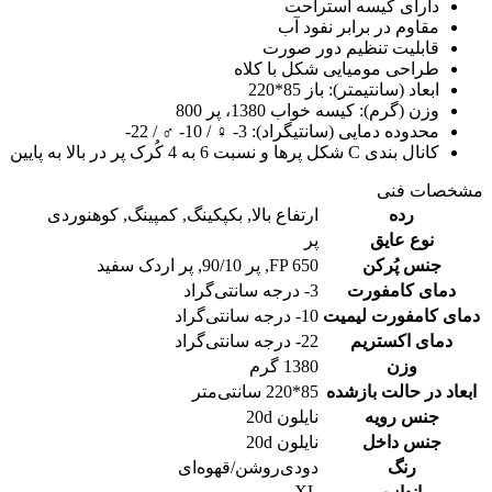
دارای کیسه استراحت
مقاوم در برابر نفود آب
قابلیت تنظیم دور صورت
طراحی مومیایی شکل با کلاه
ابعاد (سانتیمتر): باز 85*220
وزن (گرم): کیسه خواب 1380، پر 800
محدوده دمایی (سانتیگراد): 3- ♀ / 10- ♂ / 22-
کانال بندی C شکل پرها و نسبت 6 به 4 کُرک پر در بالا به پایین
مشخصات فنی
رده
ارتفاع بالا
,
بکپکینگ
,
کمپینگ
,
کوهنوردی
نوع عایق
پر
جنس پُرکن
FP 650
,
پر 90/10
,
پر اردک سفید
دمای کامفورت
3- درجه سانتی‌گراد
دمای کامفورت لیمیت
10- درجه سانتی‌گراد
دمای اکستریم
22- درجه سانتی‌گراد
وزن
1380 گرم
ابعاد در حالت بازشده
85*220 سانتی‌متر
جنس رویه
نایلون 20d
جنس داخل
نایلون 20d
رنگ
دودی‌روشن/قهوه‌ای
XL