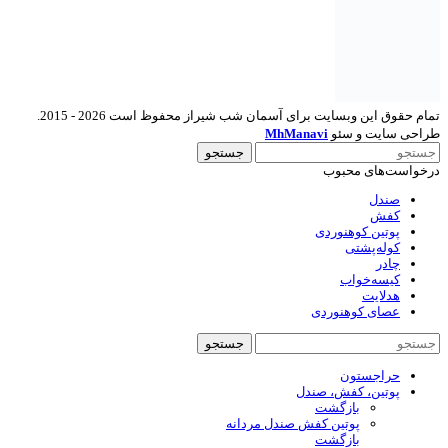
تمام حقوق این وبسایت برای آسمان شب شیراز محفوظ است 2026 - 2015.
طراحی سایت و سئو
MhManavi
جستجو
درخواست‌های محبوب
صندل
کفش
پوتین کوهنوردی
کوله‌پشتی
چادر
کیسه‌خواب
هدلایت
عصای کوهنوردی
جستجو
حراجستون
پوتین، کفش، صندل
بازگشت
پوتین کفش صندل مردانه
بازگشت