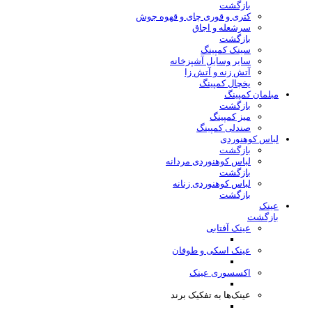
بازگشت
کتری و قوری چای و قهوه جوش
سرشعله و اجاق
بازگشت
سینک کمپینگ
سایر وسایل آشپزخانه
آتش زنه و آتش زا
یخچال کمپینگ
مبلمان کمپینگ
بازگشت
میز کمپینگ
صندلی کمپینگ
لباس کوهنوردی
بازگشت
لباس کوهنوردی مردانه
بازگشت
لباس کوهنوردی زنانه
بازگشت
عینک
بازگشت
عینک آفتابی
عینک اسکی و طوفان
اکسسوری عینک
عینک‌ها به تفکیک برند