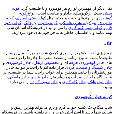
یکی دیگر از مهمترین لوازم هر کوهنورد و یا طبیعت گرد،
کوله
پشتی
سبک، ارگونومیک، جادار و مناسب است. انواع
کوله
کوهنوردی
از برندهای خوب و معتبر مثل
کوله پشتی آسپری
،
کوله
پشتی فرینو
،
کوله پشتی هاسکی
،
کوله پشتی نیچرهایک
،
کوله پشتی
قایا
و
کوله پشتی کله گاوی
را می توانید در فروشگاه آسمان شب
تهیه نمایید و با اطمینان خاطر به ماجراجویی‌های خود بپردازید.
چادر
چه چیزی لذت بخش تر از سپری کردن شب در زیر آسمان پرستاره
طبیعت! بسته به نوع برنامه و مقصد سفر، ما چادرها را در دسته
های
چادر کوهنوردی حرفه ای و مخصوص ارتفاع
،
چادر کوهنوردی
و
چادر کمپینگ و طبیعت گردی
قرار داده ایم تا راحت‌تر بتوانید چادر
موردنظرتان را بیابید. همچنین برای خواب راحت شما در طبیعت، در
فروشگاه ما
چادر ضد آب
و بادوام مثل
چادر فرینو
،
چادر هاسکی
،
چادر نیچرهایک
،
چادر کله گاوی
و
چادر موبی گاردن
را می توانید
بیابید.
کیسه خواب کوهنوردی
شب هنگام، یک کیسه خواب گرم و نرم می‌تواند بهترین رفیق و
شریک شما باشد تا استراحتی خوب و آرام داشته باشید. در فروشگاه