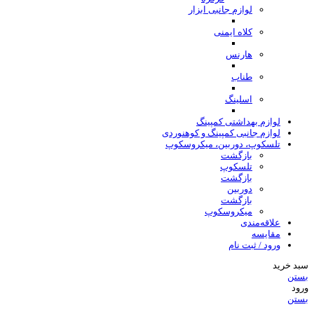
لوازم جانبی ابزار
کلاه ایمنی
هارنس
طناب
اسلینگ
لوازم بهداشتی کمپینگ
لوازم جانبی کمپینگ و کوهنوردی
تلسکوپ، دوربین، میکروسکوپ
بازگشت
تلسکوپ
بازگشت
دوربین
بازگشت
میکروسکوپ
علاقه‌مندی
مقایسه
ورود / ثبت نام
سبد خرید
بستن
ورود
بستن