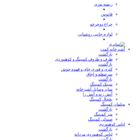
ریسه نوری
فانوس
چراغ دوچرخه
لوازم جانبی روشنایی
آشپزخانه کمپ
بازگشت
ظرف و ظروف کمپینگ و کوهنوردی
بازگشت
کتری و قوری چای و قهوه جوش
سرشعله و اجاق
بازگشت
سینک کمپینگ
سایر وسایل آشپزخانه
آتش زنه و آتش زا
یخچال کمپینگ
مبلمان کمپینگ
بازگشت
میز کمپینگ
صندلی کمپینگ
لباس کوهنوردی
بازگشت
لباس کوهنوردی مردانه
بازگشت