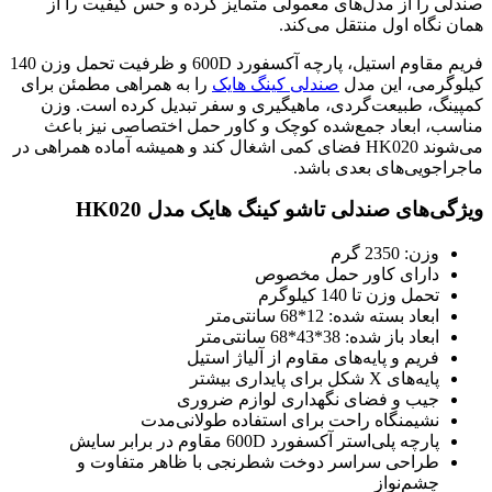
صندلی را از مدل‌های معمولی متمایز کرده و حس کیفیت را از
همان نگاه اول منتقل می‌کند.
فریم مقاوم استیل، پارچه آکسفورد 600D و ظرفیت تحمل وزن 140
کیلوگرمی، این مدل
صندلی کینگ هایک
را به همراهی مطمئن برای
کمپینگ، طبیعت‌گردی، ماهیگیری و سفر تبدیل کرده است. وزن
مناسب، ابعاد جمع‌شده کوچک و کاور حمل اختصاصی نیز باعث
می‌شوند HK020 فضای کمی اشغال کند و همیشه آماده همراهی در
ماجراجویی‌های بعدی باشد.
ویژگی‌های صندلی تاشو کینگ هایک مدل HK020
وزن: 2350 گرم
دارای کاور حمل مخصوص
تحمل وزن تا 140 کیلوگرم
ابعاد بسته شده: 12*68 سانتی‌متر
ابعاد باز شده: 38*43*68 سانتی‌متر
فریم و پایه‌های مقاوم از آلیاژ استیل
پایه‌های X شکل برای پایداری بیشتر
جیب و فضای نگهداری لوازم ضروری
نشیمنگاه راحت برای استفاده طولانی‌مدت
پارچه پلی‌استر آکسفورد 600D مقاوم در برابر سایش
طراحی سراسر دوخت شطرنجی با ظاهر متفاوت و
چشم‌نواز