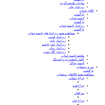
سایبان طبیعت‌گردی
زیرانداز چادر
کالای خواب
بازگشت
کیسه خواب
بازگشت
زیرانداز کیسه خواب
بازگشت
مشاهده همه زیراندازهای کیسه خواب
زیرانداز فومی
زیرانداز بادی
زیرانداز خود بادشو
زیرانداز رولی
زیرانداز آکاردئونی
ملحفه کیسه خواب
بالش کوهنوردی و کمپینگ
کیسه بیواک
نور و روشنایی
بازگشت
مشاهده همه کالاهای روشنایی
چراغ پیشانی
چراغ قوه
نورافکن
چراغ چادر