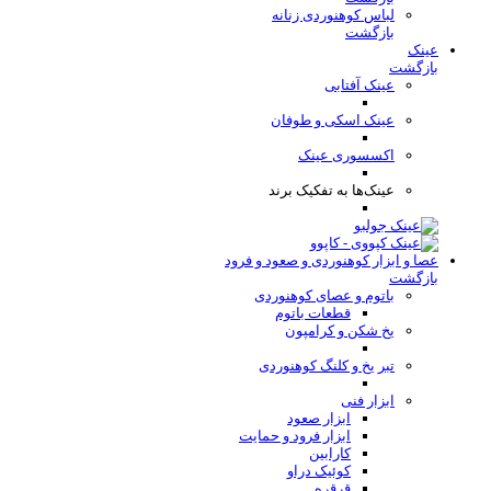
لباس کوهنوردی زنانه
بازگشت
عینک
بازگشت
عینک آفتابی
عینک اسکی و طوفان
اکسسوری عینک
عینک‌ها به تفکیک برند
عصا و ابزار کوهنوردی و صعود و فرود
بازگشت
باتوم و عصای کوهنوردی
قطعات باتوم
یخ شکن و کرامپون
تبر یخ و کلنگ کوهنوردی
ابزار فنی
ابزار صعود
ابزار فرود و حمایت
کارابین
کوئیک دراو
قرقره