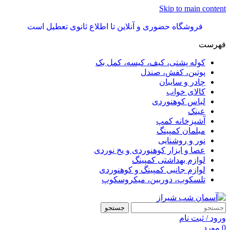
Skip to main content
فروشگاه حضوری و آنلاین تا اطلاع ثانوی تعطیل است
فهرست
کوله پشتی، کیف، کیسه، کمل بک
پوتین، کفش، صندل
چادر و سایبان
کالای خواب
لباس کوهنوردی
عینک
آشپزخانه کمپ
مبلمان کمپینگ
نور و روشنایی
عصا و ابزار کوهنوردی و یخ نوردی
لوازم بهداشتی کمپینگ
لوازم جانبی کمپینگ و کوهنوردی
تلسکوپ، دوربین، میکروسکوپ
جستجو
ورود / ثبت نام
0
مورد