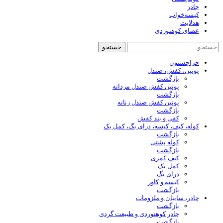
چادر
کیسه‌خواب
هدلایت
عصای کوهنوردی
جستجو
حراجستون
پوتین، کفش، صندل
بازگشت
پوتین کفش صندل مردانه
بازگشت
پوتین کفش صندل زنانه
بازگشت
کفی و بند کفش
کوله، کیف، کیسه، درای بگ، کمل بک
بازگشت
کوله پشتی
بازگشت
کیف کمری
کمل بک
درای بگ
کیسه و کاور
بازگشت
چادر، سایبان و ملزومات
بازگشت
چادر کوهنوردی و طبیعت گردی
بازگشت