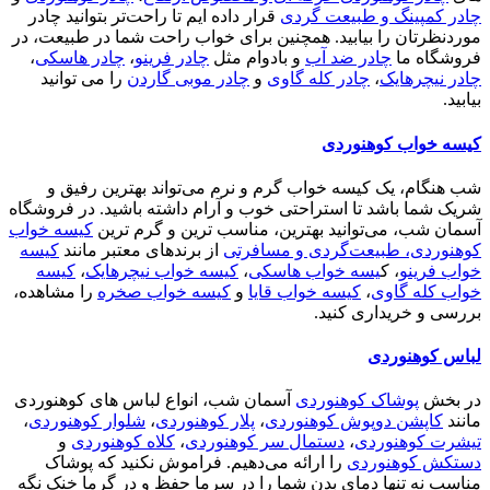
چادر کمپینگ و طبیعت گردی
قرار داده ایم تا راحت‌تر بتوانید چادر
موردنظرتان را بیابید. همچنین برای خواب راحت شما در طبیعت، در
فروشگاه ما
چادر ضد آب
و بادوام مثل
چادر فرینو
،
چادر هاسکی
،
چادر نیچرهایک
،
چادر کله گاوی
و
چادر موبی گاردن
را می توانید
بیابید.
کیسه خواب کوهنوردی
شب هنگام، یک کیسه خواب گرم و نرم می‌تواند بهترین رفیق و
شریک شما باشد تا استراحتی خوب و آرام داشته باشید. در فروشگاه
آسمان شب، می‌توانید بهترین، مناسب ترین و گرم ترین
کیسه خواب
کوهنوردی، طبیعت‌گردی و مسافرتی
از برندهای معتبر مانند
کیسه
خواب فرینو
، ک
یسه خواب هاسکی
،
کیسه خواب نیچرهایک
،
کیسه
خواب کله گاوی
،
کیسه خواب قایا
و
کیسه خواب صخره
را مشاهده،
بررسی و خریداری کنید.
لباس کوهنوردی
در بخش
پوشاک کوهنوردی
آسمان شب، انواع لباس های کوهنوردی
مانند
کاپشن دوپوش کوهنوردی
،
پلار کوهنوردی
،
شلوار کوهنوردی
،
تیشرت کوهنوردی
،
دستمال سر کوهنوردی
،
کلاه کوهنوردی
و
دستکش کوهنوردی
را ارائه می‌دهیم. فراموش نکنید که پوشاک
مناسب نه تنها دمای بدن شما را در سرما حفظ و در گرما خنک نگه