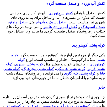
کفش آب نوردی
و
صندل طبیعت گردی
کفش صندل یا همان
کفش آب نوردی
، پاپوش کاربردی و جذابی
هست که علاوه بر مسیرهای آبی و ساحل برای پیاده روی های
شهری نیز مناسب است.
صندل شیک و بادوام
مثل
صندل هامتو
،
صندل اسنوهاک
و
کفش آب نوردی هامتو
را می توانید در رنگ های
جذاب در فروشگاه صندل طبیعت گردی ما بیابید و با استایل خود
ست کنید.
کوله پشتی کوهنوردی
یکی دیگر از مهمترین لوازم هر کوهنورد و یا طبیعت گرد،
کوله
پشتی
سبک، ارگونومیک، جادار و مناسب است. انواع
کوله
کوهنوردی
از برندهای خوب و معتبر مثل
کوله پشتی آسپری
،
کوله
پشتی فرینو
،
کوله پشتی هاسکی
،
کوله پشتی نیچرهایک
،
کوله پشتی
قایا
و
کوله پشتی کله گاوی
را می توانید در فروشگاه آسمان شب
تهیه نمایید و با اطمینان خاطر به ماجراجویی‌های خود بپردازید.
چادر
چه چیزی لذت بخش تر از سپری کردن شب در زیر آسمان پرستاره
طبیعت! بسته به نوع برنامه و مقصد سفر، ما چادرها را در دسته
های
چادر کوهنوردی حرفه ای و مخصوص ارتفاع
،
چادر کوهنوردی
و