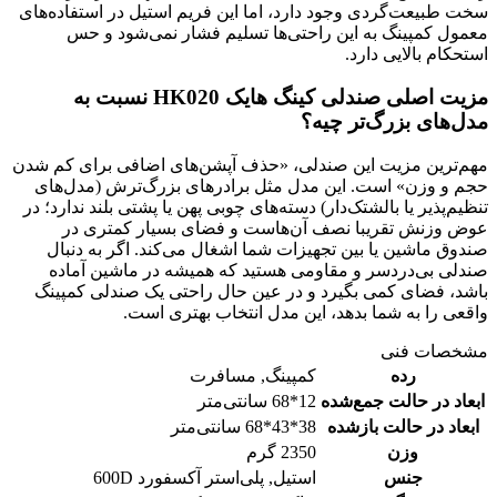
سخت طبیعت‌گردی وجود دارد، اما این فریم استیل در استفاده‌های
معمول کمپینگ به این راحتی‌ها تسلیم فشار نمی‌شود و حس
استحکام بالایی دارد.
مزیت اصلی صندلی کینگ هایک HK020 نسبت به
مدل‌های بزرگ‌تر چیه؟
مهم‌ترین مزیت این صندلی، «حذف آپشن‌های اضافی برای کم شدن
حجم و وزن» است. این مدل مثل برادرهای بزرگ‌ترش (مدل‌های
تنظیم‌پذیر یا بالشتک‌دار) دسته‌های چوبی پهن یا پشتی بلند ندارد؛ در
عوض وزنش تقریبا نصف آن‌هاست و فضای بسیار کمتری در
صندوق ماشین یا بین تجهیزات شما اشغال می‌کند. اگر به دنبال
صندلی بی‌دردسر و مقاومی هستید که همیشه در ماشین آماده
باشد، فضای کمی بگیرد و در عین حال راحتی یک صندلی کمپینگ
واقعی را به شما بدهد، این مدل انتخاب بهتری است.
مشخصات فنی
رده
کمپینگ
,
مسافرت
ابعاد در حالت جمع‌شده
12*68 سانتی‌متر
ابعاد در حالت بازشده
38*43*68 سانتی‌متر
وزن
2350 گرم
جنس
استیل
,
پلی‌استر آکسفورد 600D