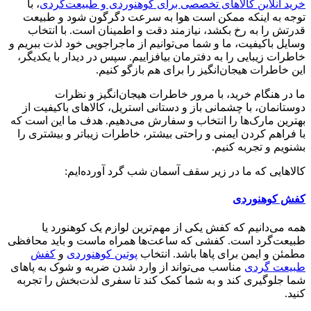
خرید آنلاین کالاهای تخصصی برای کوهنوردی و طبیعت‌گردی
، با
توجه به اینکه ممکن است هوا به سرعت دگرگون شود و طبیعت
قدرتش را به رخ بکشد، نیازمند دقت و اطمینان است. با انتخاب
وسایل باکیفیت، ما و شما می‌توانیم از ماجراجویی خود لذت ببریم و
خاطرات زیبایی را به دفترمان بیافزاییم. سپس در دیدار با یکدیگر،
این خاطرات هیجان‌انگیز را برای هم بازگو کنیم.
ما در هنگام خرید، با مرور خاطرات هیجان‌انگیز و نظرات
دوستانمان، با چشمانی باز و دستانی استریل، کالاهای باکیفیت از
بهترین مارک‌ها را انتخاب و سفارش می‌دهیم. هدف ما این است که
با فراهم کردن ایمنی و راحتی بیشتر، خاطرات زیباتر و بیشتری را
بشنویم و تجربه کنیم.
کالاهایی که ما در زیر سقف آسمان شب گرد آورده‌ایم:
کفش کوهنوردی
همه می‌دانیم که کفش یکی از مهم‌ترین لوازم یک کوهنورد یا
طبیعت‌گرد است. کفشی که ساعت‌ها همراه ماست و باید محافظی
مطمئن و ایمن برای پاها باشد. انتخاب
پوتین کوهنوردی
و
کفش
طبیعت گردی
مناسب می‌تواند از وارد شدن ضربه و شوک به پاهای
شما جلوگیری کند و به شما کمک کند تا سفری لذت‌بخش را تجربه
کنید.