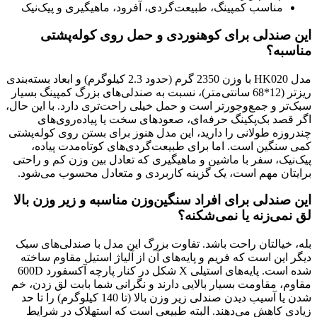
مناسب کمپینگ، طبیعت‌گردی، آفرود، ماهیگیری و پیک‌نیک
این صندلی برای کوهنوردی و حمل روی کوله‌پشتی
مناسبه؟
مدل HK020 با وزن 2350 گرم (حدود 2.3 کیلوگرم) و ابعاد بسته‌بندی
ریزتر (12*68 سانتی‌متر)، نسبت به صندلی‌های بزرگ کمپینگ بسیار
سبک‌تر و جمع‌وجورتر است و حمل خیلی راحت‌تری دارد. با این حال،
اگر قصد بک‌پکینگ حرفه‌ای، صعودهای سخت یا پیاده‌روی‌های
چندروزه طولانی را دارید، این مدل هنوز برای بستن روی کوله‌پشتی
کمی سنگین است. اما برای طبیعت‌گردی‌های کوتاه‌مدت پیاده،
پیک‌نیک، سفر با ماشین و ماهیگیری که تعادل بین وزن کم و راحتی
برایتان مهم است، یک گزینه کاربردی و متعادل محسوب می‌شود.
این صندلی برای افراد سنگین‌وزن مناسبه و زیر وزن بالا
لق نمی‌زنه یا نمی‌شکنه؟
بله، خیالتان راحت باشد. تفاوت بزرگ این مدل با صندلی‌های سبک
دیگر این است که فریم و پایه‌های آن از آلیاژ استیل مقاوم ساخته
شده است. پایه‌های استیلی X شکل در کنار پارچه آکسفورد 600D
مقاوم، مقاومت بسیار بالایی دارند و نگرانی شما بابت لق زدن، خم
شدن یا آسیب دیدن صندلی زیر وزن بالا (تا 140 کیلوگرم) را تا حد
زیادی کاهش می‌دهند. البته طبیعی است که استهلاک در شرایط