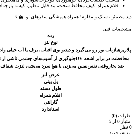
اقلام همراه: کیف محافظ سخت، بند قابل تنظیم، کیسه پارچه‌ای
دید مطمئن، سبک و مقاوم؛ همراه همیشگی سفرهای تو. 🏔️🚴
مشخصات فنی
رده
نوع لنز
پلاریزه
بازتاب نور رو می‌گیره و دیدتو توی آفتاب، برف یا آب خیلی واضح
محافظت در برابر اشعه UV
جلوگیری از آسیب‌های چشمی ناشی از ن
ضد بخار
وقتی نفس‌نفس می‌زنی یا هوا سرد می‌شه، لنزت شفاف م
عرض لنز
پل بینی
طول دسته
اقلام همراه
گارانتی
استاندارد
نظرات (0)
امتیاز
0
از 5
0 نظر
ارزش خرید