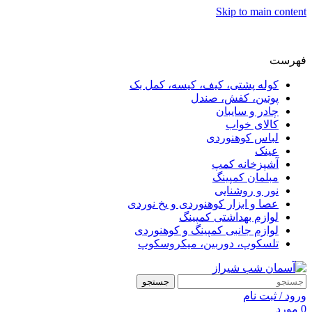
Skip to main content
فهرست
کوله پشتی، کیف، کیسه، کمل بک
پوتین، کفش، صندل
چادر و سایبان
کالای خواب
لباس کوهنوردی
عینک
آشپزخانه کمپ
مبلمان کمپینگ
نور و روشنایی
عصا و ابزار کوهنوردی و یخ نوردی
لوازم بهداشتی کمپینگ
لوازم جانبی کمپینگ و کوهنوردی
تلسکوپ، دوربین، میکروسکوپ
جستجو
ورود / ثبت نام
0
مورد