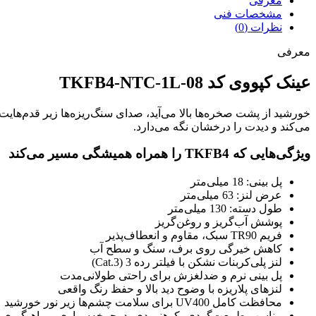
معرفی
مشخصات فنی
نظرات (0)
معرفی
عینک کپووی کد TKFB4-NTC-1L-08
خورشید از پشت صخره‌ها بالا می‌آید، صدای سنگ‌ریزه‌ها زیر قدم‌هایت
می‌کند و دیدت را درخشان نگه می‌دارد.
ویژگی‌هایی که TKFB4 را همراه همیشگی مسیر می‌کند
پل بینی: 18 میلی‌متر
عرض لنز: 63 میلی‌متر
طول دسته: 130 میلی‌متر
پوشش آب‌گریز و روغن‌گریز
فریم TR90 سبک، مقاوم و انعطاف‌پذیر
کاهش خیرگی روی برف، سنگ و سطح آب
لنز پلی‌کربنات نشکن با فیلتر رده 3 (Cat.3)
پل بینی نرم و ضدلغزش برای راحتی طولانی‌مدت
لنزهای پلاریزه با وضوح دید بالا و حفظ رنگ واقعی
محافظت کامل UV400 برای سلامت چشم‌ها زیر نور خورشید
مناسب طبیعت‌گردی، کوهنوردی، دوچرخه‌سواری و ماهیگیری