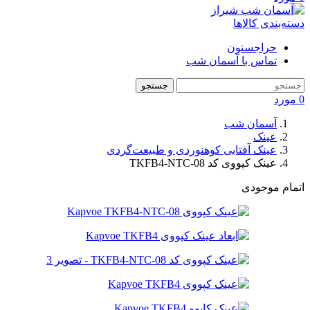
دسته‌بندی کالاها
حراجستون
تماس با آسمان شب
جستجو
0
مورد
آسمان شب
عینک
عینک آفتابی کوهنوردی و طبیعت‌گردی
عینک کپووی کد TKFB4-NTC-08
اتمام موجودی