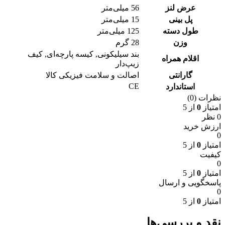
عرض لنز
56 میلی‌متر
پل بینی
15 میلی‌متر
طول دسته
125 میلی‌متر
وزن
28 گرم
بند سیلیکونی
,
کیسه پارچه‌ای
,
کیف
اقلام همراه
زیپ‌دار
گارانتی
اصالت و سلامت فیزیکی کالا
CE
استاندارد
نظرات (0)
امتیاز
0
از 5
0 نظر
ارزش خرید
0
امتیاز
0
از 5
کیفیت
0
امتیاز
0
از 5
پاسخگویی و ارسال
0
امتیاز
0
از 5
نقد و بررسی‌ها