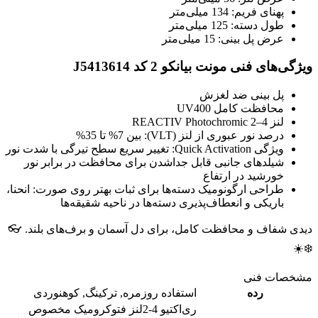
پهنای فریم: 134 میلی‌متر
طول دسته: 125 میلی‌متر
عرض پل بینی: 15 میلی‌متر
ویژگی‌های فنی مونت بیانکو 2 کد J5413614
پل بینی ضد لغزش
محافظت کامل UV400
لنز REACTIV Photochromic 2–4
درصد نور عبوری از لنز (VLT): بین 7% تا 35%
ویژگی Quick Activation: تغییر سریع سطح تیرگی با شدت نور
شیلدهای جانبی قابل جداشدن برای محافظت در برابر نور
خورشید در ارتفاع
طراحی ارگونومیک دسته‌ها برای ثبات بهتر روی صورت: انحنا،
باریکی و انعطاف‌پذیری دسته‌ها در ناحیه شقیقه‌ها
دیدی شفاف و محافظت کامل، برای دل آسمان و برف‌های بلند. 👓
❄️☀️
مشخصات فنی
رده
استفاده روزمره
,
ترکینگ
,
کوهنوردی
ری‌اکتیو 4-2
لنز فتوکرومیک مخصوص