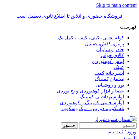
Skip to main content
فروشگاه حضوری و آنلاین تا اطلاع ثانوی تعطیل است
فهرست
کوله پشتی، کیف، کیسه، کمل بک
پوتین، کفش، صندل
چادر و سایبان
کالای خواب
لباس کوهنوردی
عینک
آشپزخانه کمپ
مبلمان کمپینگ
نور و روشنایی
عصا و ابزار کوهنوردی و یخ نوردی
لوازم بهداشتی کمپینگ
لوازم جانبی کمپینگ و کوهنوردی
تلسکوپ، دوربین، میکروسکوپ
جستجو
ورود / ثبت نام
0
مورد