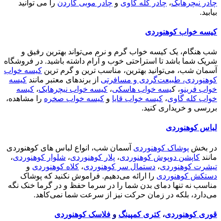
چادر نیچرهایک
،
چادر کله گاوی
و
چادر موبی گاردن
را می توانید
بیابید.
کیسه خواب کوهنوردی
شب هنگام، یک کیسه خواب گرم و نرم می‌تواند بهترین رفیق و
شریک شما باشد تا استراحتی خوب و آرام داشته باشید. در فروشگاه
آسمان شب، می‌توانید بهترین، مناسب ترین و گرم ترین
کیسه خواب
کوهنوردی، طبیعت‌گردی و مسافرتی
از برندهای معتبر مانند
کیسه
خواب فرینو
، ک
یسه خواب هاسکی
،
کیسه خواب نیچرهایک
،
کیسه
خواب کله گاوی
،
کیسه خواب قایا
و
کیسه خواب صخره
را مشاهده،
بررسی و خریداری کنید.
لباس کوهنوردی
در بخش
پوشاک کوهنوردی
آسمان شب، انواع لباس های کوهنوردی
مانند
کاپشن دوپوش کوهنوردی
،
پلار کوهنوردی
،
شلوار کوهنوردی
،
تیشرت کوهنوردی
،
دستمال سر کوهنوردی
،
کلاه کوهنوردی
و
دستکش کوهنوردی
را ارائه می‌دهیم. فراموش نکنید که پوشاک
مناسب نه تنها دمای بدن شما را در سرما حفظ و در گرما خنک نگه
می‌دارد، بلکه در زمان حرکت نیز از سرعت شما نمی‌کاهد.
قوری کوهنوردی
،
کتری کمپینگ
و
فلاسک کوهنوردی