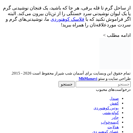
از ساحل گرم تا قله برفی، هر جا که باشید، یک فنجان نوشیدنی گرم
یا یک لیوان نوشیدنی سرد خستگی را از تن‌تان بیرون می‌کند. البته
اگر فراموش نکنید که با
فلاسک کوهنوردی
ما، نوشیدنی‌های گرم و
سردت موردعلاقه‌تان را همراه ببرید!
ادامه مطلب >
تمام حقوق این وبسایت برای آسمان شب شیراز محفوظ است 2026 - 2015.
طراحی سایت و سئو
MhManavi
جستجو
درخواست‌های محبوب
صندل
کفش
پوتین کوهنوردی
کوله‌پشتی
چادر
کیسه‌خواب
هدلایت
عصای کوهنوردی