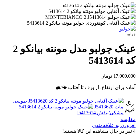
جولبو
عینک جولبو مدل مونته بیانکو‌ 2
کد 5413614
17,000,000
تومان
آماده برای ارتفاع، از برف تا آفتاب 🌤️🏔️
طوسی
رنگ
مات J5413620
فریم
مشکی/بنفش J5413614
مقایسه
افزودن به علاقه‌مندی
4
نفر در حال مشاهده این کالا هستند!