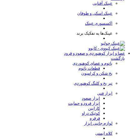
عینک آفتابی
عینک اسکی و طوفان
اکسسوری عینک
عینک‌ها به تفکیک برند
عصا و ابزار کوهنوردی و صعود و فرود
بازگشت
باتوم و عصای کوهنوردی
قطعات باتوم
یخ شکن و کرامپون
تبر یخ و کلنگ کوهنوردی
ابزار فنی
ابزار صعود
ابزار فرود و حمایت
کارابین
کوئیک دراو
قرقره
لوازم جانبی ابزار
کلاه ایمنی