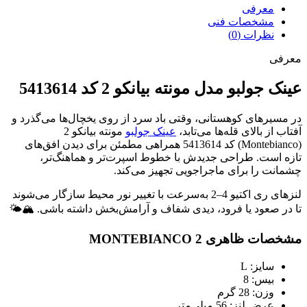
معرفی
مشخصات فنی
نظرات (0)
معرفی
عینک جولبو مدل مونته بیانکو 2 کد 5413614
در مسیرهای کوهستانی، وقتی باد سرد از روی یخچال‌ها می‌گذرد و
آفتاب از بالای قله‌ها می‌تابد،
عینک جولبو
مونته بیانکو 2
(Montebianco) کد 5413614 همراهی مطمئن برای دیدن افق‌های
تازه است. طراحی جدیدش با خطوط اسپرت‌تر و هماهنگ‌تر،
چشمانت را برای ماجراجویی تجهیز می‌کند.
لنزهای ری اکتیو 4–2 به‌سرعت با تغییر نور محیط سازگار می‌شوند
تا در صعود یا فرود، دیدی شفاف و آرامش‌بخش داشته باشی. 🏔️🌤️
مشخصات ظاهری MONTEBIANCO 2
سایز: L
بیس: 8
وزن: 28 گرم
عرض لنز: 56 میلی‌متر