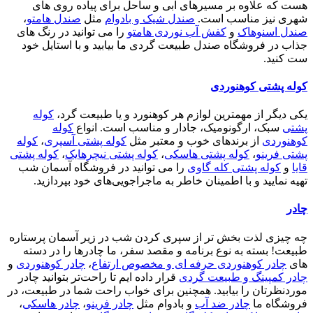
هست که علاوه بر مسیرهای آبی و ساحل برای پیاده روی های
شهری نیز مناسب است.
صندل شیک و بادوام
مثل
صندل هامتو
،
صندل اسنوهاک
و
کفش آب نوردی هامتو
را می توانید در رنگ های
جذاب در فروشگاه صندل طبیعت گردی ما بیابید و با استایل خود
ست کنید.
کوله پشتی کوهنوردی
یکی دیگر از مهمترین لوازم هر کوهنورد و یا طبیعت گرد،
کوله
پشتی
سبک، ارگونومیک، جادار و مناسب است. انواع
کوله
کوهنوردی
از برندهای خوب و معتبر مثل
کوله پشتی آسپری
،
کوله
پشتی فرینو
،
کوله پشتی هاسکی
،
کوله پشتی نیچرهایک
،
کوله پشتی
قایا
و
کوله پشتی کله گاوی
را می توانید در فروشگاه آسمان شب
تهیه نمایید و با اطمینان خاطر به ماجراجویی‌های خود بپردازید.
چادر
چه چیزی لذت بخش تر از سپری کردن شب در زیر آسمان پرستاره
طبیعت! بسته به نوع برنامه و مقصد سفر، ما چادرها را در دسته
های
چادر کوهنوردی حرفه ای و مخصوص ارتفاع
،
چادر کوهنوردی
و
چادر کمپینگ و طبیعت گردی
قرار داده ایم تا راحت‌تر بتوانید چادر
موردنظرتان را بیابید. همچنین برای خواب راحت شما در طبیعت، در
فروشگاه ما
چادر ضد آب
و بادوام مثل
چادر فرینو
،
چادر هاسکی
،