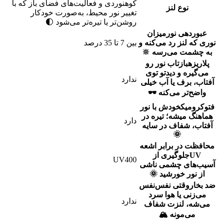
کوهنوردی و فعالیت‌های فضای باز که با
نوع لنز
تغییر نور محیط، به‌صورت خودکار
روشن‌تر یا تیره‌تر می‌شود 🌓
عبوردهی نور
میزان
نوری که لنز رد می‌کنه و
بین 7 تا 35 درصد
به چشمت می‌رسه 🔆
پلاریزه
بازتاب نور رو
می‌گیره و دیدتو توی
ندارد
آفتاب، برف یا آب خیلی
واضح‌تر می‌کنه 🕶️
فتوکرومیک
خودش با نور
هماهنگ میشه؛ تیره در
دارد
آفتاب، شفاف در سایه
🌞
محافظت در برابر اشعه
UV
جلوگیری از
UV400
آسیب‌های چشمی ناشی
از نور خورشید 🌞
ضد بخار
وقتی نفس‌نفس
می‌زنی یا هوا سرد
ندارد
می‌شه، لنزت شفاف
می‌مونه 🏔️