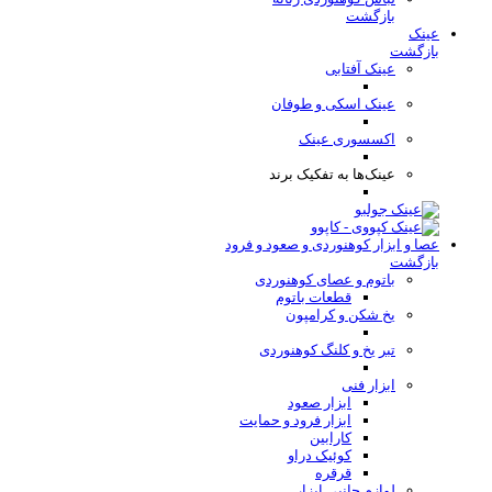
بازگشت
عینک
بازگشت
عینک آفتابی
عینک اسکی و طوفان
اکسسوری عینک
عینک‌ها به تفکیک برند
عصا و ابزار کوهنوردی و صعود و فرود
بازگشت
باتوم و عصای کوهنوردی
قطعات باتوم
یخ شکن و کرامپون
تبر یخ و کلنگ کوهنوردی
ابزار فنی
ابزار صعود
ابزار فرود و حمایت
کارابین
کوئیک دراو
قرقره
لوازم جانبی ابزار