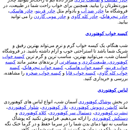
موردنظرتان را بیابید. همچنین برای خواب راحت شما در طبیعت، در
فروشگاه ما
چادر ضد آب
و بادوام مثل
چادر فرینو
،
چادر هاسکی
،
چادر نیچرهایک
،
چادر کله گاوی
و
چادر موبی گاردن
را می توانید
بیابید.
کیسه خواب کوهنوردی
شب هنگام، یک کیسه خواب گرم و نرم می‌تواند بهترین رفیق و
شریک شما باشد تا استراحتی خوب و آرام داشته باشید. در فروشگاه
آسمان شب، می‌توانید بهترین، مناسب ترین و گرم ترین
کیسه خواب
کوهنوردی، طبیعت‌گردی و مسافرتی
از برندهای معتبر مانند
کیسه
خواب فرینو
، ک
یسه خواب هاسکی
،
کیسه خواب نیچرهایک
،
کیسه
خواب کله گاوی
،
کیسه خواب قایا
و
کیسه خواب صخره
را مشاهده،
بررسی و خریداری کنید.
لباس کوهنوردی
در بخش
پوشاک کوهنوردی
آسمان شب، انواع لباس های کوهنوردی
مانند
کاپشن دوپوش کوهنوردی
،
پلار کوهنوردی
،
شلوار کوهنوردی
،
تیشرت کوهنوردی
،
دستمال سر کوهنوردی
،
کلاه کوهنوردی
و
دستکش کوهنوردی
را ارائه می‌دهیم. فراموش نکنید که پوشاک
مناسب نه تنها دمای بدن شما را در سرما حفظ و در گرما خنک نگه
می‌دارد، بلکه در زمان حرکت نیز از سرعت شما نمی‌کاهد.