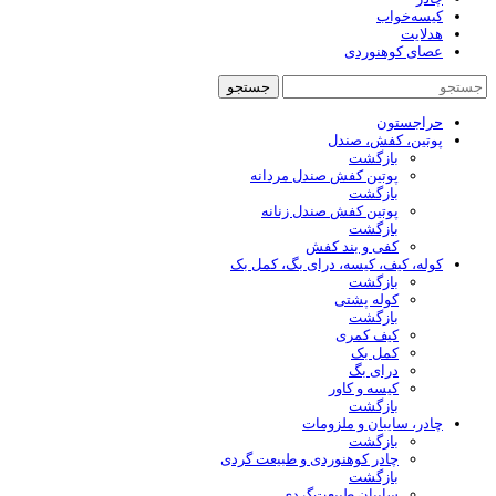
کیسه‌خواب
هدلایت
عصای کوهنوردی
جستجو
حراجستون
پوتین، کفش، صندل
بازگشت
پوتین کفش صندل مردانه
بازگشت
پوتین کفش صندل زنانه
بازگشت
کفی و بند کفش
کوله، کیف، کیسه، درای بگ، کمل بک
بازگشت
کوله پشتی
بازگشت
کیف کمری
کمل بک
درای بگ
کیسه و کاور
بازگشت
چادر، سایبان و ملزومات
بازگشت
چادر کوهنوردی و طبیعت گردی
بازگشت
سایبان طبیعت‌گردی