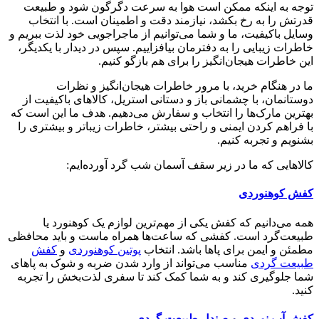
توجه به اینکه ممکن است هوا به سرعت دگرگون شود و طبیعت
قدرتش را به رخ بکشد، نیازمند دقت و اطمینان است. با انتخاب
وسایل باکیفیت، ما و شما می‌توانیم از ماجراجویی خود لذت ببریم و
خاطرات زیبایی را به دفترمان بیافزاییم. سپس در دیدار با یکدیگر،
این خاطرات هیجان‌انگیز را برای هم بازگو کنیم.
ما در هنگام خرید، با مرور خاطرات هیجان‌انگیز و نظرات
دوستانمان، با چشمانی باز و دستانی استریل، کالاهای باکیفیت از
بهترین مارک‌ها را انتخاب و سفارش می‌دهیم. هدف ما این است که
با فراهم کردن ایمنی و راحتی بیشتر، خاطرات زیباتر و بیشتری را
بشنویم و تجربه کنیم.
کالاهایی که ما در زیر سقف آسمان شب گرد آورده‌ایم:
کفش کوهنوردی
همه می‌دانیم که کفش یکی از مهم‌ترین لوازم یک کوهنورد یا
طبیعت‌گرد است. کفشی که ساعت‌ها همراه ماست و باید محافظی
مطمئن و ایمن برای پاها باشد. انتخاب
پوتین کوهنوردی
و
کفش
طبیعت گردی
مناسب می‌تواند از وارد شدن ضربه و شوک به پاهای
شما جلوگیری کند و به شما کمک کند تا سفری لذت‌بخش را تجربه
کنید.
کفش آب نوردی
و
صندل طبیعت گردی