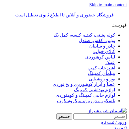
Skip to main content
فروشگاه حضوری و آنلاین تا اطلاع ثانوی تعطیل است
فهرست
کوله پشتی، کیف، کیسه، کمل بک
پوتین، کفش، صندل
چادر و سایبان
کالای خواب
لباس کوهنوردی
عینک
آشپزخانه کمپ
مبلمان کمپینگ
نور و روشنایی
عصا و ابزار کوهنوردی و یخ نوردی
لوازم بهداشتی کمپینگ
لوازم جانبی کمپینگ و کوهنوردی
تلسکوپ، دوربین، میکروسکوپ
جستجو
ورود / ثبت نام
0
مورد