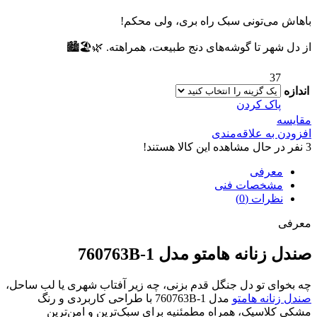
باهاش می‌تونی سبک راه بری، ولی محکم!
از دل شهر تا گوشه‌های دنج طبیعت، همراهته. 🌿🏖️🏙️
37
اندازه
پاک کردن
مقایسه
افزودن به علاقه‌مندی
3
نفر در حال مشاهده این کالا هستند!
معرفی
مشخصات فنی
نظرات (0)
معرفی
صندل زنانه هامتو مدل 760763B-1
چه بخوای تو دل جنگل قدم بزنی، چه زیر آفتاب شهری یا لب ساحل،
صندل زنانه هامتو
مدل 760763B-1 با طراحی کاربردی و رنگ
مشکی کلاسیک، همراه مطمئنیه برای سبک‌ترین و امن‌ترین