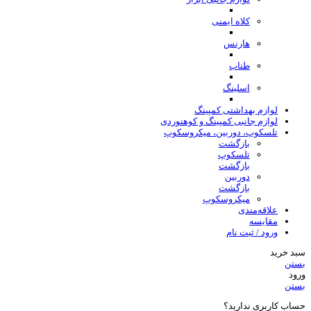
کلاه ایمنی
هارنس
طناب
اسلینگ
لوازم بهداشتی کمپینگ
لوازم جانبی کمپینگ و کوهنوردی
تلسکوپ، دوربین، میکروسکوپ
بازگشت
تلسکوپ
بازگشت
دوربین
بازگشت
میکروسکوپ
علاقه‌مندی
مقایسه
ورود / ثبت نام
سبد خرید
بستن
ورود
بستن
حساب کاربری ندارید؟