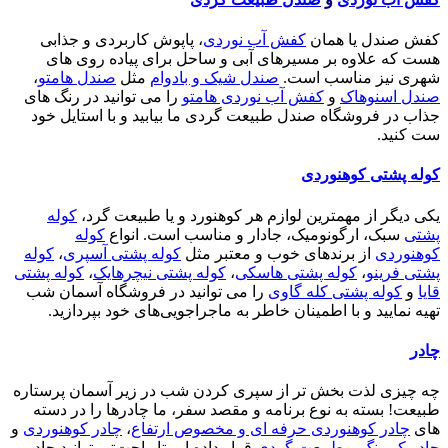
کفش صندل یا همان
کفش آب نوردی
، پاپوش کاربردی و جذابی
هست که علاوه بر مسیرهای آبی و ساحل برای پیاده روی های
شهری نیز مناسب است.
صندل شیک و بادوام
مثل
صندل هامتو
،
صندل اسنوهاک
و
کفش آب نوردی هامتو
را می توانید در رنگ های
جذاب در فروشگاه صندل طبیعت گردی ما بیابید و با استایل خود
ست کنید.
کوله پشتی کوهنوردی
یکی دیگر از مهمترین لوازم هر کوهنورد و یا طبیعت گرد،
کوله
پشتی
سبک، ارگونومیک، جادار و مناسب است. انواع
کوله
کوهنوردی
از برندهای خوب و معتبر مثل
کوله پشتی آسپری
،
کوله
پشتی فرینو
،
کوله پشتی هاسکی
،
کوله پشتی نیچرهایک
،
کوله پشتی
قایا
و
کوله پشتی کله گاوی
را می توانید در فروشگاه آسمان شب
تهیه نمایید و با اطمینان خاطر به ماجراجویی‌های خود بپردازید.
چادر
چه چیزی لذت بخش تر از سپری کردن شب در زیر آسمان پرستاره
طبیعت! بسته به نوع برنامه و مقصد سفر، ما چادرها را در دسته
های
چادر کوهنوردی حرفه ای و مخصوص ارتفاع
،
چادر کوهنوردی
و
چادر کمپینگ و طبیعت گردی
قرار داده ایم تا راحت‌تر بتوانید چادر