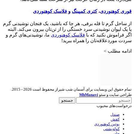
قوری کوهنوردی
،
کتری کمپینگ
و
فلاسک کوهنوردی
از ساحل گرم تا قله برفی، هر جا که باشید، یک فنجان نوشیدنی گرم
یا یک لیوان نوشیدنی سرد خستگی را از تن‌تان بیرون می‌کند. البته
اگر فراموش نکنید که با
فلاسک کوهنوردی
ما، نوشیدنی‌های گرم و
سردت موردعلاقه‌تان را همراه ببرید!
ادامه مطلب >
تمام حقوق این وبسایت برای آسمان شب شیراز محفوظ است 2026 - 2015.
طراحی سایت و سئو
MhManavi
جستجو
درخواست‌های محبوب
صندل
کفش
پوتین کوهنوردی
کوله‌پشتی
چادر