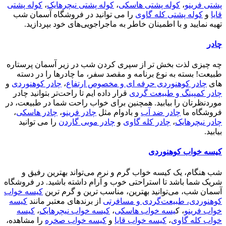
پشتی فرینو
،
کوله پشتی هاسکی
،
کوله پشتی نیچرهایک
،
کوله پشتی
قایا
و
کوله پشتی کله گاوی
را می توانید در فروشگاه آسمان شب
تهیه نمایید و با اطمینان خاطر به ماجراجویی‌های خود بپردازید.
چادر
چه چیزی لذت بخش تر از سپری کردن شب در زیر آسمان پرستاره
طبیعت! بسته به نوع برنامه و مقصد سفر، ما چادرها را در دسته
های
چادر کوهنوردی حرفه ای و مخصوص ارتفاع
،
چادر کوهنوردی
و
چادر کمپینگ و طبیعت گردی
قرار داده ایم تا راحت‌تر بتوانید چادر
موردنظرتان را بیابید. همچنین برای خواب راحت شما در طبیعت، در
فروشگاه ما
چادر ضد آب
و بادوام مثل
چادر فرینو
،
چادر هاسکی
،
چادر نیچرهایک
،
چادر کله گاوی
و
چادر موبی گاردن
را می توانید
بیابید.
کیسه خواب کوهنوردی
شب هنگام، یک کیسه خواب گرم و نرم می‌تواند بهترین رفیق و
شریک شما باشد تا استراحتی خوب و آرام داشته باشید. در فروشگاه
آسمان شب، می‌توانید بهترین، مناسب ترین و گرم ترین
کیسه خواب
کوهنوردی، طبیعت‌گردی و مسافرتی
از برندهای معتبر مانند
کیسه
خواب فرینو
، ک
یسه خواب هاسکی
،
کیسه خواب نیچرهایک
،
کیسه
خواب کله گاوی
،
کیسه خواب قایا
و
کیسه خواب صخره
را مشاهده،