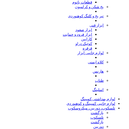
قطعات باتوم
یخ شکن و کرامپون
تبر یخ و کلنگ کوهنوردی
ابزار فنی
ابزار صعود
ابزار فرود و حمایت
کارابین
کوئیک دراو
قرقره
لوازم جانبی ابزار
کلاه ایمنی
هارنس
طناب
اسلینگ
لوازم بهداشتی کمپینگ
لوازم جانبی کمپینگ و کوهنوردی
تلسکوپ، دوربین، میکروسکوپ
بازگشت
تلسکوپ
بازگشت
دوربین