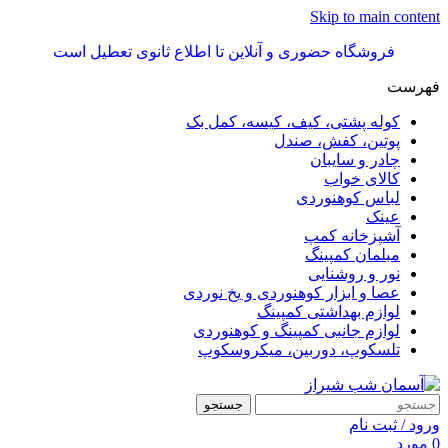
Skip to main content
فروشگاه حضوری و آنلاین تا اطلاع ثانوی تعطیل است
فهرست
کوله پشتی، کیف، کیسه، کمل بک
پوتین، کفش، صندل
چادر و سایبان
کالای خواب
لباس کوهنوردی
عینک
آشپزخانه کمپ
مبلمان کمپینگ
نور و روشنایی
عصا و ابزار کوهنوردی و یخ نوردی
لوازم بهداشتی کمپینگ
لوازم جانبی کمپینگ و کوهنوردی
تلسکوپ، دوربین، میکروسکوپ
جستجو
ورود / ثبت نام
0
مورد