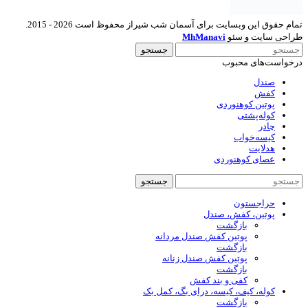
تمام حقوق این وبسایت برای آسمان شب شیراز محفوظ است 2026 - 2015.
طراحی سایت و سئو
MhManavi
جستجو
درخواست‌های محبوب
صندل
کفش
پوتین کوهنوردی
کوله‌پشتی
چادر
کیسه‌خواب
هدلایت
عصای کوهنوردی
جستجو
حراجستون
پوتین، کفش، صندل
بازگشت
پوتین کفش صندل مردانه
بازگشت
پوتین کفش صندل زنانه
بازگشت
کفی و بند کفش
کوله، کیف، کیسه، درای بگ، کمل بک
بازگشت