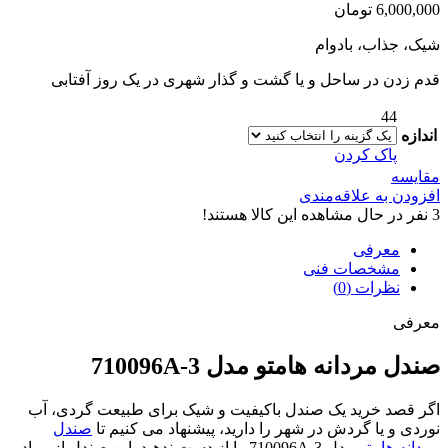
6,000,000
تومان
شیک، جذاب، بادوام
قدم زدن در ساحل و یا گشت و گذار شهری در یک روز آفتابی
44
اندازه
پاک کردن
مقایسه
افزودن به علاقه‌مندی
3
نفر در حال مشاهده این کالا هستند!
معرفی
مشخصات فنی
نظرات (0)
معرفی
صندل مردانه هامتو مدل 710096A-3
اگر قصد خرید یک صندل باکیفیت و شیک برای طبیعت گردی، آب
نوردی و یا گردش در شهر را دارید، پیشنهاد می کنیم تا
صندل
مردانه هامتو
مدل 710096A-3 را از دست ندهید. این صندل از مواد