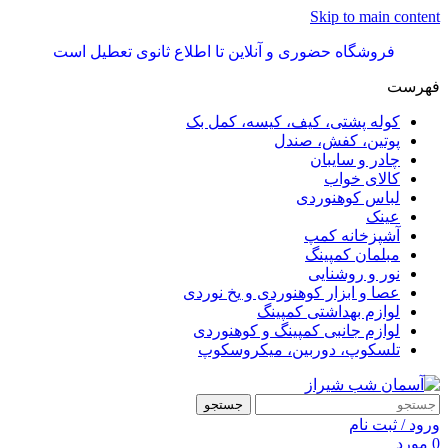
Skip to main content
فروشگاه حضوری و آنلاین تا اطلاع ثانوی تعطیل است
فهرست
کوله پشتی، کیف، کیسه، کمل بک
پوتین، کفش، صندل
چادر و سایبان
کالای خواب
لباس کوهنوردی
عینک
آشپزخانه کمپ
مبلمان کمپینگ
نور و روشنایی
عصا و ابزار کوهنوردی و یخ نوردی
لوازم بهداشتی کمپینگ
لوازم جانبی کمپینگ و کوهنوردی
تلسکوپ، دوربین، میکروسکوپ
جستجو
ورود / ثبت نام
0
مورد