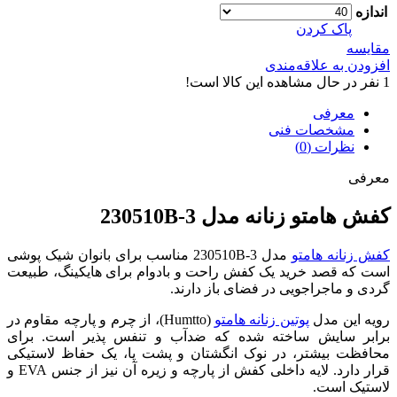
اندازه
پاک کردن
مقایسه
افزودن به علاقه‌مندی
1
نفر در حال مشاهده این کالا است!
معرفی
مشخصات فنی
نظرات (0)
معرفی
کفش هامتو زنانه مدل 230510B-3
کفش زنانه هامتو
مدل 230510B-3 مناسب برای بانوان شیک پوشی
است که قصد خرید یک کفش راحت و بادوام برای هایکینگ، طبیعت
گردی و ماجراجویی در فضای باز دارند.
رویه این مدل
پوتین زنانه هامتو
(Humtto)، از چرم و پارچه مقاوم در
برابر سایش ساخته شده که ضدآب و تنفس پذیر است. برای
محافظت بیشتر، در نوک انگشتان و پشت پا، یک حفاظ لاستیکی
قرار دارد. لایه داخلی کفش از پارچه و زیره آن نیز از جنس EVA و
لاستیک است.