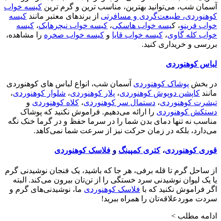
آسمان شب، می‌توانید بهترین، مناسب ترین و گرم ترین
کیسه خواب
کوهنوردی، طبیعت‌گردی و مسافرتی
از برندهای معتبر مانند
کیسه
خواب فرینو
، ک
یسه خواب هاسکی
،
کیسه خواب نیچرهایک
،
کیسه
خواب کله گاوی
،
کیسه خواب قایا
و
کیسه خواب صخره
را مشاهده،
بررسی و خریداری کنید.
لباس کوهنوردی
در بخش
پوشاک کوهنوردی
آسمان شب، انواع لباس های کوهنوردی
مانند
کاپشن دوپوش کوهنوردی
،
پلار کوهنوردی
،
شلوار کوهنوردی
،
تیشرت کوهنوردی
،
دستمال سر کوهنوردی
،
کلاه کوهنوردی
و
دستکش کوهنوردی
را ارائه می‌دهیم. فراموش نکنید که پوشاک
مناسب نه تنها دمای بدن شما را در سرما حفظ و در گرما خنک نگه
می‌دارد، بلکه در زمان حرکت نیز از سرعت شما نمی‌کاهد.
قوری کوهنوردی
،
کتری کمپینگ
و
فلاسک کوهنوردی
از ساحل گرم تا قله برفی، هر جا که باشید، یک فنجان نوشیدنی گرم
یا یک لیوان نوشیدنی سرد خستگی را از تن‌تان بیرون می‌کند. البته
اگر فراموش نکنید که با
فلاسک کوهنوردی
ما، نوشیدنی‌های گرم و
سردت موردعلاقه‌تان را همراه ببرید!
ادامه مطلب >