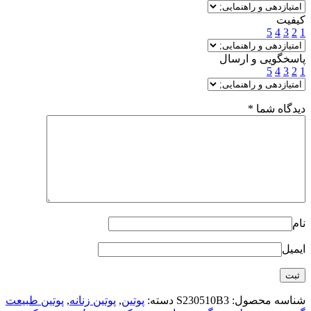
کیفیت
5
4
3
2
1
پاسخگویی و ارسال
5
4
3
2
1
دیدگاه شما
*
نام
ایمیل
شناسه محصول:
S230510B3
دسته:
پوتین
,
پوتین زنانه
,
پوتین طبیعت