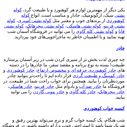
یکی دیگر از مهمترین لوازم هر کوهنورد و یا طبیعت گرد،
کوله
پشتی
سبک، ارگونومیک، جادار و مناسب است. انواع
کوله
کوهنوردی
از برندهای خوب و معتبر مثل
کوله پشتی آسپری
،
کوله
پشتی فرینو
،
کوله پشتی هاسکی
،
کوله پشتی نیچرهایک
،
کوله پشتی
قایا
و
کوله پشتی کله گاوی
را می توانید در فروشگاه آسمان شب
تهیه نمایید و با اطمینان خاطر به ماجراجویی‌های خود بپردازید.
چادر
چه چیزی لذت بخش تر از سپری کردن شب در زیر آسمان پرستاره
طبیعت! بسته به نوع برنامه و مقصد سفر، ما چادرها را در دسته
های
چادر کوهنوردی حرفه ای و مخصوص ارتفاع
،
چادر کوهنوردی
و
چادر کمپینگ و طبیعت گردی
قرار داده ایم تا راحت‌تر بتوانید چادر
موردنظرتان را بیابید. همچنین برای خواب راحت شما در طبیعت، در
فروشگاه ما
چادر ضد آب
و بادوام مثل
چادر فرینو
،
چادر هاسکی
،
چادر نیچرهایک
،
چادر کله گاوی
و
چادر موبی گاردن
را می توانید
بیابید.
کیسه خواب کوهنوردی
شب هنگام، یک کیسه خواب گرم و نرم می‌تواند بهترین رفیق و
شریک شما باشد تا استراحتی خوب و آرام داشته باشید. در فروشگاه