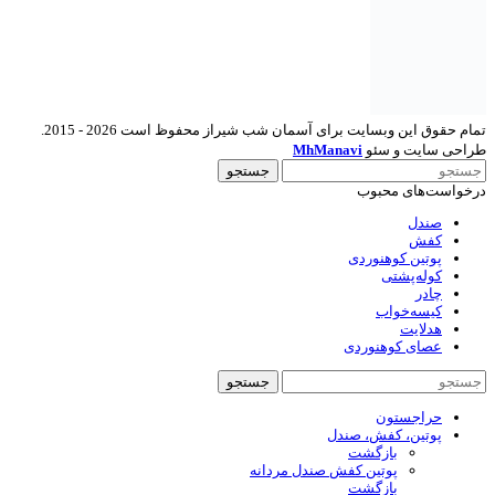
تمام حقوق این وبسایت برای آسمان شب شیراز محفوظ است 2026 - 2015.
طراحی سایت و سئو
MhManavi
جستجو
درخواست‌های محبوب
صندل
کفش
پوتین کوهنوردی
کوله‌پشتی
چادر
کیسه‌خواب
هدلایت
عصای کوهنوردی
جستجو
حراجستون
پوتین، کفش، صندل
بازگشت
پوتین کفش صندل مردانه
بازگشت