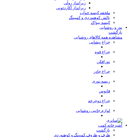
زیرانداز رولی
زیرانداز آکاردئونی
ملحفه کیسه خواب
بالش کوهنوردی و کمپینگ
کیسه بیواک
نور و روشنایی
بازگشت
مشاهده همه کالاهای روشنایی
چراغ پیشانی
چراغ قوه
نورافکن
چراغ چادر
ریسه نوری
فانوس
چراغ دوچرخه
لوازم جانبی روشنایی
آشپزخانه کمپ
بازگشت
ظرف و ظروف کمپینگ و کوهنوردی