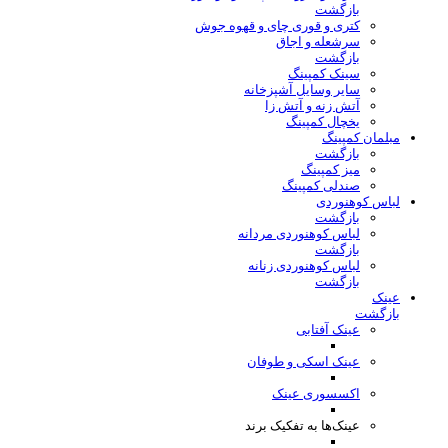
بازگشت
کتری و قوری چای و قهوه جوش
سرشعله و اجاق
بازگشت
سینک کمپینگ
سایر وسایل آشپزخانه
آتش زنه و آتش زا
یخچال کمپینگ
مبلمان کمپینگ
بازگشت
میز کمپینگ
صندلی کمپینگ
لباس کوهنوردی
بازگشت
لباس کوهنوردی مردانه
بازگشت
لباس کوهنوردی زنانه
بازگشت
عینک
بازگشت
عینک آفتابی
عینک اسکی و طوفان
اکسسوری عینک
عینک‌ها به تفکیک برند