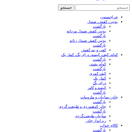
جستجو
حراجستون
پوتین، کفش، صندل
بازگشت
پوتین کفش صندل مردانه
بازگشت
پوتین کفش صندل زنانه
بازگشت
کفی و بند کفش
کوله، کیف، کیسه، درای بگ، کمل بک
بازگشت
کوله پشتی
بازگشت
کیف کمری
کمل بک
درای بگ
کیسه و کاور
بازگشت
چادر، سایبان و ملزومات
بازگشت
چادر کوهنوردی و طبیعت گردی
بازگشت
سایبان طبیعت‌گردی
زیرانداز چادر
کالای خواب
بازگشت