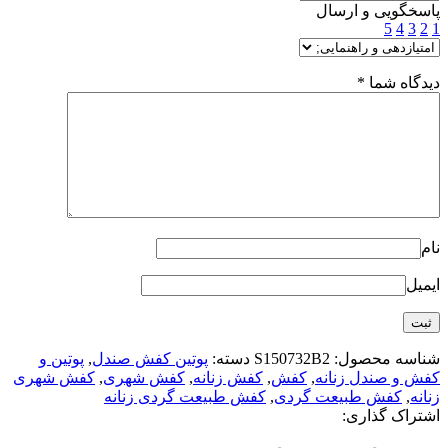
پاسخگویی و ارسال
5
4
3
2
1
دیدگاه شما
*
نام
ایمیل
شناسه محصول:
S150732B2
دسته:
پوتین کفش صندل
,
پوتین و
کفش و صندل زنانه
,
کفش
,
کفش زنانه
,
کفش شهری
,
کفش شهری
زنانه
,
کفش طبیعت گردی
,
کفش طبیعت گردی زنانه
اشتراک گذاری: