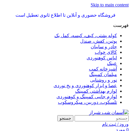
Skip to main content
فروشگاه حضوری و آنلاین تا اطلاع ثانوی تعطیل است
فهرست
کوله پشتی، کیف، کیسه، کمل بک
پوتین، کفش، صندل
چادر و سایبان
کالای خواب
لباس کوهنوردی
عینک
آشپزخانه کمپ
مبلمان کمپینگ
نور و روشنایی
عصا و ابزار کوهنوردی و یخ نوردی
لوازم بهداشتی کمپینگ
لوازم جانبی کمپینگ و کوهنوردی
تلسکوپ، دوربین، میکروسکوپ
جستجو
ورود / ثبت نام
0
مورد