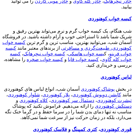
چادر نیچرهایک
،
چادر کله گاوی
و
چادر موبی گاردن
را می توانید
بیابید.
کیسه خواب کوهنوردی
شب هنگام، یک کیسه خواب گرم و نرم می‌تواند بهترین رفیق و
شریک شما باشد تا استراحتی خوب و آرام داشته باشید. در فروشگاه
آسمان شب، می‌توانید بهترین، مناسب ترین و گرم ترین
کیسه خواب
کوهنوردی، طبیعت‌گردی و مسافرتی
از برندهای معتبر مانند
کیسه
خواب فرینو
، ک
یسه خواب هاسکی
،
کیسه خواب نیچرهایک
،
کیسه
خواب کله گاوی
،
کیسه خواب قایا
و
کیسه خواب صخره
را مشاهده،
بررسی و خریداری کنید.
لباس کوهنوردی
در بخش
پوشاک کوهنوردی
آسمان شب، انواع لباس های کوهنوردی
مانند
کاپشن دوپوش کوهنوردی
،
پلار کوهنوردی
،
شلوار کوهنوردی
،
تیشرت کوهنوردی
،
دستمال سر کوهنوردی
،
کلاه کوهنوردی
و
دستکش کوهنوردی
را ارائه می‌دهیم. فراموش نکنید که پوشاک
مناسب نه تنها دمای بدن شما را در سرما حفظ و در گرما خنک نگه
می‌دارد، بلکه در زمان حرکت نیز از سرعت شما نمی‌کاهد.
قوری کوهنوردی
،
کتری کمپینگ
و
فلاسک کوهنوردی