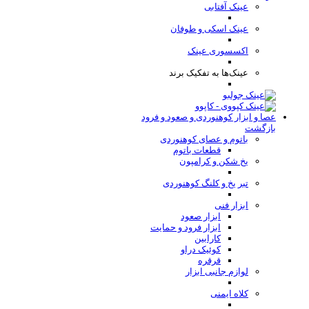
عینک آفتابی
عینک اسکی و طوفان
اکسسوری عینک
عینک‌ها به تفکیک برند
عصا و ابزار کوهنوردی و صعود و فرود
بازگشت
باتوم و عصای کوهنوردی
قطعات باتوم
یخ شکن و کرامپون
تبر یخ و کلنگ کوهنوردی
ابزار فنی
ابزار صعود
ابزار فرود و حمایت
کارابین
کوئیک دراو
قرقره
لوازم جانبی ابزار
کلاه ایمنی