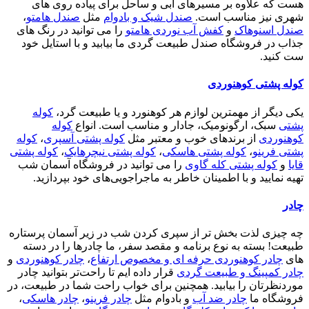
هست که علاوه بر مسیرهای آبی و ساحل برای پیاده روی های
شهری نیز مناسب است.
صندل شیک و بادوام
مثل
صندل هامتو
،
صندل اسنوهاک
و
کفش آب نوردی هامتو
را می توانید در رنگ های
جذاب در فروشگاه صندل طبیعت گردی ما بیابید و با استایل خود
ست کنید.
کوله پشتی کوهنوردی
یکی دیگر از مهمترین لوازم هر کوهنورد و یا طبیعت گرد،
کوله
پشتی
سبک، ارگونومیک، جادار و مناسب است. انواع
کوله
کوهنوردی
از برندهای خوب و معتبر مثل
کوله پشتی آسپری
،
کوله
پشتی فرینو
،
کوله پشتی هاسکی
،
کوله پشتی نیچرهایک
،
کوله پشتی
قایا
و
کوله پشتی کله گاوی
را می توانید در فروشگاه آسمان شب
تهیه نمایید و با اطمینان خاطر به ماجراجویی‌های خود بپردازید.
چادر
چه چیزی لذت بخش تر از سپری کردن شب در زیر آسمان پرستاره
طبیعت! بسته به نوع برنامه و مقصد سفر، ما چادرها را در دسته
های
چادر کوهنوردی حرفه ای و مخصوص ارتفاع
،
چادر کوهنوردی
و
چادر کمپینگ و طبیعت گردی
قرار داده ایم تا راحت‌تر بتوانید چادر
موردنظرتان را بیابید. همچنین برای خواب راحت شما در طبیعت، در
فروشگاه ما
چادر ضد آب
و بادوام مثل
چادر فرینو
،
چادر هاسکی
،