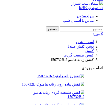
دسته‌بندی کالاها
حراجستون
تماس با آسمان شب
جستجو
0
مورد
آسمان شب
پوتین کفش صندل
کفش
کفش طبیعت گردی
کفش زنانه هامتو 150732B-2
اتمام موجودی