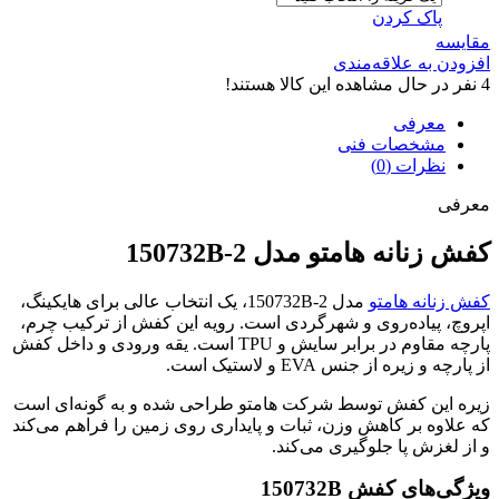
پاک کردن
مقایسه
افزودن به علاقه‌مندی
4
نفر در حال مشاهده این کالا هستند!
معرفی
مشخصات فنی
نظرات (0)
معرفی
کفش زنانه هامتو مدل 150732B-2
کفش زنانه هامتو
مدل 150732B-2، یک انتخاب عالی برای هایکینگ،
اپروچ، پیاده‌روی و شهرگردی است. رویه این کفش از ترکیب چرم،
پارچه مقاوم در برابر سایش و TPU است. یقه ورودی و داخل کفش
از پارچه و زیره از جنس EVA و لاستیک است.
زیره این کفش توسط شرکت هامتو طراحی شده و به گونه‌ای است
که علاوه بر کاهش وزن، ثبات و پایداری روی زمین را فراهم می‌کند
و از لغزش پا جلوگیری می‌کند.
ویژگی‌های کفش 150732B