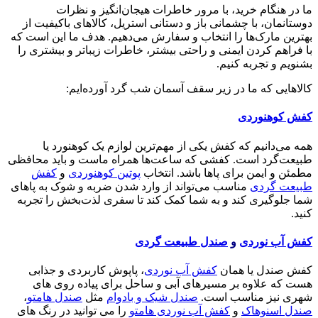
ما در هنگام خرید، با مرور خاطرات هیجان‌انگیز و نظرات
دوستانمان، با چشمانی باز و دستانی استریل، کالاهای باکیفیت از
بهترین مارک‌ها را انتخاب و سفارش می‌دهیم. هدف ما این است که
با فراهم کردن ایمنی و راحتی بیشتر، خاطرات زیباتر و بیشتری را
بشنویم و تجربه کنیم.
کالاهایی که ما در زیر سقف آسمان شب گرد آورده‌ایم:
کفش کوهنوردی
همه می‌دانیم که کفش یکی از مهم‌ترین لوازم یک کوهنورد یا
طبیعت‌گرد است. کفشی که ساعت‌ها همراه ماست و باید محافظی
مطمئن و ایمن برای پاها باشد. انتخاب
پوتین کوهنوردی
و
کفش
طبیعت گردی
مناسب می‌تواند از وارد شدن ضربه و شوک به پاهای
شما جلوگیری کند و به شما کمک کند تا سفری لذت‌بخش را تجربه
کنید.
کفش آب نوردی
و
صندل طبیعت گردی
کفش صندل یا همان
کفش آب نوردی
، پاپوش کاربردی و جذابی
هست که علاوه بر مسیرهای آبی و ساحل برای پیاده روی های
شهری نیز مناسب است.
صندل شیک و بادوام
مثل
صندل هامتو
،
صندل اسنوهاک
و
کفش آب نوردی هامتو
را می توانید در رنگ های