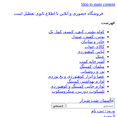
Skip to main content
فروشگاه حضوری و آنلاین تا اطلاع ثانوی تعطیل است
فهرست
کوله پشتی، کیف، کیسه، کمل بک
پوتین، کفش، صندل
چادر و سایبان
کالای خواب
لباس کوهنوردی
عینک
آشپزخانه کمپ
مبلمان کمپینگ
نور و روشنایی
عصا و ابزار کوهنوردی و یخ نوردی
لوازم بهداشتی کمپینگ
لوازم جانبی کمپینگ و کوهنوردی
تلسکوپ، دوربین، میکروسکوپ
جستجو
ورود / ثبت نام
0
مورد