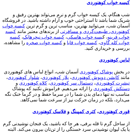
کیسه خواب کوهنوردی
شب هنگام، یک کیسه خواب گرم و نرم می‌تواند بهترین رفیق و
شریک شما باشد تا استراحتی خوب و آرام داشته باشید. در فروشگاه
آسمان شب، می‌توانید بهترین، مناسب ترین و گرم ترین
کیسه خواب
کوهنوردی، طبیعت‌گردی و مسافرتی
از برندهای معتبر مانند
کیسه
خواب فرینو
، ک
یسه خواب هاسکی
،
کیسه خواب نیچرهایک
،
کیسه
خواب کله گاوی
،
کیسه خواب قایا
و
کیسه خواب صخره
را مشاهده،
بررسی و خریداری کنید.
لباس کوهنوردی
در بخش
پوشاک کوهنوردی
آسمان شب، انواع لباس های کوهنوردی
مانند
کاپشن دوپوش کوهنوردی
،
پلار کوهنوردی
،
شلوار کوهنوردی
،
تیشرت کوهنوردی
،
دستمال سر کوهنوردی
،
کلاه کوهنوردی
و
دستکش کوهنوردی
را ارائه می‌دهیم. فراموش نکنید که پوشاک
مناسب نه تنها دمای بدن شما را در سرما حفظ و در گرما خنک نگه
می‌دارد، بلکه در زمان حرکت نیز از سرعت شما نمی‌کاهد.
قوری کوهنوردی
،
کتری کمپینگ
و
فلاسک کوهنوردی
از ساحل گرم تا قله برفی، هر جا که باشید، یک فنجان نوشیدنی گرم
یا یک لیوان نوشیدنی سرد خستگی را از تن‌تان بیرون می‌کند. البته