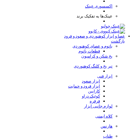
اکسسوری عینک
عینک‌ها به تفکیک برند
عصا و ابزار کوهنوردی و صعود و فرود
بازگشت
باتوم و عصای کوهنوردی
قطعات باتوم
یخ شکن و کرامپون
تبر یخ و کلنگ کوهنوردی
ابزار فنی
ابزار صعود
ابزار فرود و حمایت
کارابین
کوئیک دراو
قرقره
لوازم جانبی ابزار
کلاه ایمنی
هارنس
طناب