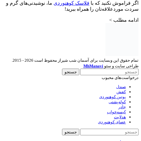
اگر فراموش نکنید که با
فلاسک کوهنوردی
ما، نوشیدنی‌های گرم و
سردت موردعلاقه‌تان را همراه ببرید!
ادامه مطلب >
تمام حقوق این وبسایت برای آسمان شب شیراز محفوظ است 2026 - 2015.
طراحی سایت و سئو
MhManavi
جستجو
درخواست‌های محبوب
صندل
کفش
پوتین کوهنوردی
کوله‌پشتی
چادر
کیسه‌خواب
هدلایت
عصای کوهنوردی
جستجو