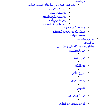
بازگشت
مشاهده همه زیراندازهای کیسه خواب
زیرانداز فومی
زیرانداز بادی
زیرانداز خود بادشو
زیرانداز رولی
زیرانداز آکاردئونی
ملحفه کیسه خواب
بالش کوهنوردی و کمپینگ
کیسه بیواک
نور و روشنایی
بازگشت
مشاهده همه کالاهای روشنایی
چراغ پیشانی
چراغ قوه
نورافکن
چراغ چادر
ریسه نوری
فانوس
چراغ دوچرخه
لوازم جانبی روشنایی