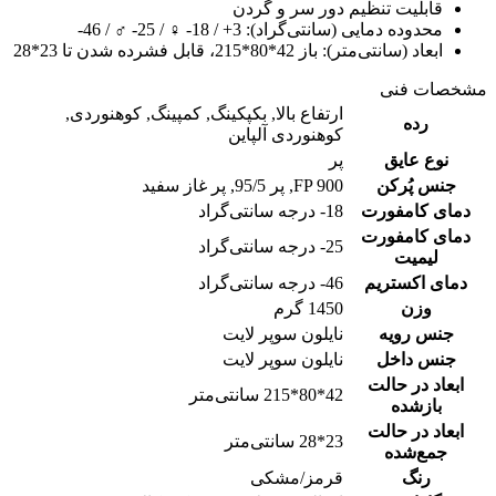
قابلیت تنظیم دور سر و گردن
محدوده دمایی (سانتی‌گراد): 3+ / 18- ♀ / 25- ♂ / 46-
ابعاد (سانتی‌متر): باز 42*80*215، قابل فشرده شدن تا 23*28
مشخصات فنی
ارتفاع بالا
,
بکپکینگ
,
کمپینگ
,
کوهنوردی
,
رده
کوهنوردی آلپاین
نوع عایق
پر
جنس پُرکن
FP 900
,
پر 95/5
,
پر غاز سفید
دمای کامفورت
18- درجه سانتی‌گراد
دمای کامفورت
25- درجه سانتی‌گراد
لیمیت
دمای اکستریم
46- درجه سانتی‌گراد
وزن
1450 گرم
جنس رویه
نایلون سوپر لایت
جنس داخل
نایلون سوپر لایت
ابعاد در حالت
42*80*215 سانتی‌متر
بازشده
ابعاد در حالت
23*28 سانتی‌متر
جمع‌شده
رنگ
قرمز/مشکی