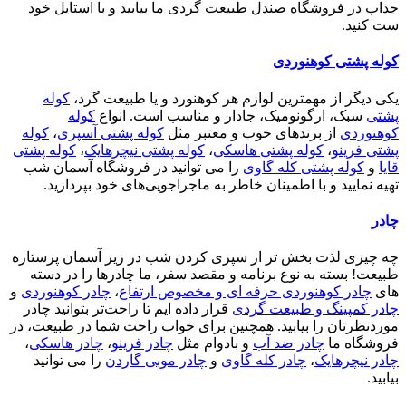
جذاب در فروشگاه صندل طبیعت گردی ما بیابید و با استایل خود
ست کنید.
کوله پشتی کوهنوردی
یکی دیگر از مهمترین لوازم هر کوهنورد و یا طبیعت گرد،
کوله
پشتی
سبک، ارگونومیک، جادار و مناسب است. انواع
کوله
کوهنوردی
از برندهای خوب و معتبر مثل
کوله پشتی آسپری
،
کوله
پشتی فرینو
،
کوله پشتی هاسکی
،
کوله پشتی نیچرهایک
،
کوله پشتی
قایا
و
کوله پشتی کله گاوی
را می توانید در فروشگاه آسمان شب
تهیه نمایید و با اطمینان خاطر به ماجراجویی‌های خود بپردازید.
چادر
چه چیزی لذت بخش تر از سپری کردن شب در زیر آسمان پرستاره
طبیعت! بسته به نوع برنامه و مقصد سفر، ما چادرها را در دسته
های
چادر کوهنوردی حرفه ای و مخصوص ارتفاع
،
چادر کوهنوردی
و
چادر کمپینگ و طبیعت گردی
قرار داده ایم تا راحت‌تر بتوانید چادر
موردنظرتان را بیابید. همچنین برای خواب راحت شما در طبیعت، در
فروشگاه ما
چادر ضد آب
و بادوام مثل
چادر فرینو
،
چادر هاسکی
،
چادر نیچرهایک
،
چادر کله گاوی
و
چادر موبی گاردن
را می توانید
بیابید.