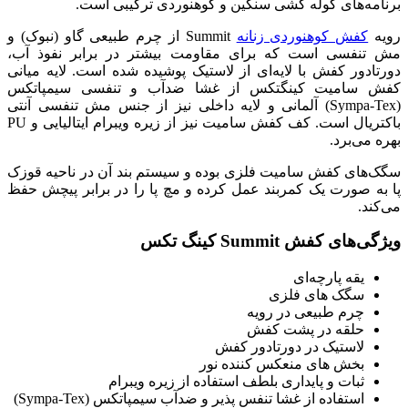
برنامه‌های کوله کشی سنگین و کوهنوردی ترکیبی است.
رویه
کفش کوهنوردی زنانه
Summit از چرم طبیعی گاو (نبوک) و
مش تنفسی است که برای مقاومت بیشتر در برابر نفوذ آب،
دورتادور کفش با لایه‌ای از لاستیک پوشیده شده است. لایه میانی
کفش سامیت کینگتکس از غشا ضدآب و تنفسی سیمپاتکس
(Sympa-Tex) آلمانی و لایه داخلی نیز از جنس مش تنفسی آنتی
باکتریال است. کف کفش سامیت نیز از زیره ویبرام ایتالیایی و PU
بهره می‌برد.
سگک‌های کفش سامیت فلزی بوده و سیستم بند آن در ناحیه قوزک
پا به صورت یک کمربند عمل کرده و مچ پا را در برابر پیچش حفظ
می‌کند.
ویژگی‌های کفش Summit کینگ تکس
یقه پارچه‌ای
سگک های فلزی
چرم طبیعی در رویه
حلقه در پشت کفش
لاستیک در دورتادور کفش
بخش های منعکس کننده نور
ثبات و پایداری بلطف استفاده از زیره ویبرام
استفاده از غشا تنفس پذیر و ضدآب سیمپاتکس (Sympa-Tex)