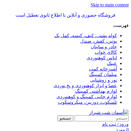
Skip to main content
فروشگاه حضوری و آنلاین تا اطلاع ثانوی تعطیل است
فهرست
کوله پشتی، کیف، کیسه، کمل بک
پوتین، کفش، صندل
چادر و سایبان
کالای خواب
لباس کوهنوردی
عینک
آشپزخانه کمپ
مبلمان کمپینگ
نور و روشنایی
عصا و ابزار کوهنوردی و یخ نوردی
لوازم بهداشتی کمپینگ
لوازم جانبی کمپینگ و کوهنوردی
تلسکوپ، دوربین، میکروسکوپ
جستجو
ورود / ثبت نام
0
مورد