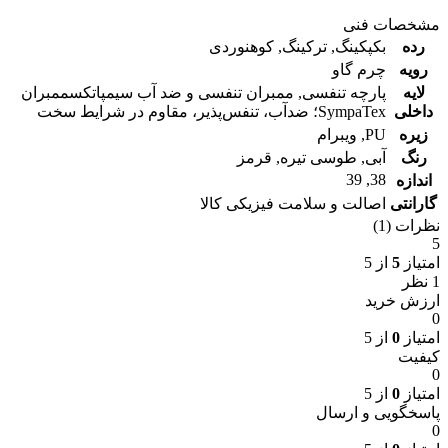
مشخصات فنی
رده
بکپکینگ
,
ترکینگ
,
کوهنوردی
رویه
چرم گاو
لایه
پارچه تنفسی
,
ممبران تنفسی و ضد آب سیمپاتکس
ممبران
داخلی
SympaTex؛ ضدآب، تنفس‌پذیر، مقاوم در شرایط سخت
زیره
PU
,
ویبرام
رنگ
آبی
,
طوسی تیره
,
قرمز
39
,
38
اندازه
گارانتی
اصالت و سلامت فیزیکی کالا
نظرات (1)
5
امتیاز
5
از 5
1 نظر
ارزش خرید
0
امتیاز
0
از 5
کیفیت
0
امتیاز
0
از 5
پاسخگویی و ارسال
0