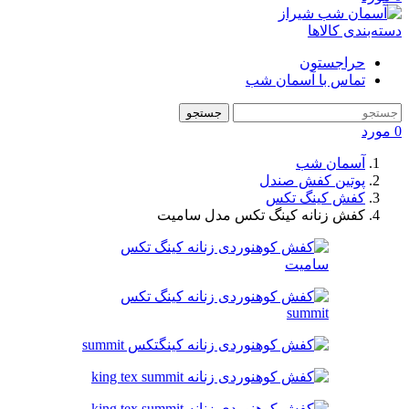
دسته‌بندی کالاها
حراجستون
تماس با آسمان شب
جستجو
0
مورد
آسمان شب
پوتین کفش صندل
کفش کینگ تکس
کفش زنانه کینگ تکس مدل سامیت