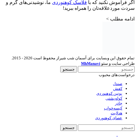
اگر فراموش نکنید که با
فلاسک کوهنوردی
ما، نوشیدنی‌های گرم و
سردت موردعلاقه‌تان را همراه ببرید!
ادامه مطلب >
تمام حقوق این وبسایت برای آسمان شب شیراز محفوظ است 2026 - 2015.
طراحی سایت و سئو
MhManavi
جستجو
درخواست‌های محبوب
صندل
کفش
پوتین کوهنوردی
کوله‌پشتی
چادر
کیسه‌خواب
هدلایت
عصای کوهنوردی
جستجو