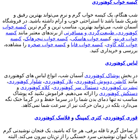
کیسه خواب کوهنوردی
شب هنگام، یک کیسه خواب گرم و نرم می‌تواند بهترین رفیق و
شریک شما باشد تا استراحتی خوب و آرام داشته باشید. در فروشگاه
آسمان شب، می‌توانید بهترین، مناسب ترین و گرم ترین
کیسه خواب
کوهنوردی، طبیعت‌گردی و مسافرتی
از برندهای معتبر مانند
کیسه
خواب فرینو
، ک
یسه خواب هاسکی
،
کیسه خواب نیچرهایک
،
کیسه
خواب کله گاوی
،
کیسه خواب قایا
و
کیسه خواب صخره
را مشاهده،
بررسی و خریداری کنید.
لباس کوهنوردی
در بخش
پوشاک کوهنوردی
آسمان شب، انواع لباس های کوهنوردی
مانند
کاپشن دوپوش کوهنوردی
،
پلار کوهنوردی
،
شلوار کوهنوردی
،
تیشرت کوهنوردی
،
دستمال سر کوهنوردی
،
کلاه کوهنوردی
و
دستکش کوهنوردی
را ارائه می‌دهیم. فراموش نکنید که پوشاک
مناسب نه تنها دمای بدن شما را در سرما حفظ و در گرما خنک نگه
می‌دارد، بلکه در زمان حرکت نیز از سرعت شما نمی‌کاهد.
قوری کوهنوردی
،
کتری کمپینگ
و
فلاسک کوهنوردی
از ساحل گرم تا قله برفی، هر جا که باشید، یک فنجان نوشیدنی گرم
یا یک لیوان نوشیدنی سرد خستگی را از تن‌تان بیرون می‌کند. البته