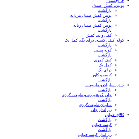
حراجستون
پوتین، کفش، صندل
بازگشت
پوتین کفش صندل مردانه
بازگشت
پوتین کفش صندل زنانه
بازگشت
کفی و بند کفش
کوله، کیف، کیسه، درای بگ، کمل بک
بازگشت
کوله پشتی
بازگشت
کیف کمری
کمل بک
درای بگ
کیسه و کاور
بازگشت
چادر، سایبان و ملزومات
بازگشت
چادر کوهنوردی و طبیعت گردی
بازگشت
سایبان طبیعت‌گردی
زیرانداز چادر
کالای خواب
بازگشت
کیسه خواب
بازگشت
زیرانداز کیسه خواب