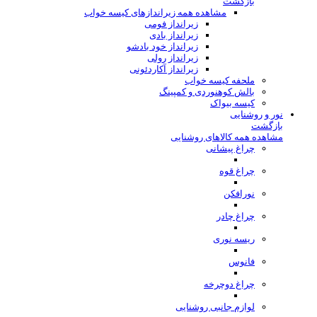
بازگشت
مشاهده همه زیراندازهای کیسه خواب
زیرانداز فومی
زیرانداز بادی
زیرانداز خود بادشو
زیرانداز رولی
زیرانداز آکاردئونی
ملحفه کیسه خواب
بالش کوهنوردی و کمپینگ
کیسه بیواک
نور و روشنایی
بازگشت
مشاهده همه کالاهای روشنایی
چراغ پیشانی
چراغ قوه
نورافکن
چراغ چادر
ریسه نوری
فانوس
چراغ دوچرخه
لوازم جانبی روشنایی