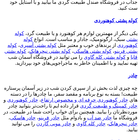
جذاب در فروشگاه صندل طبیعت گردی ما بیابید و با استایل خود
ست کنید.
کوله پشتی کوهنوردی
یکی دیگر از مهمترین لوازم هر کوهنورد و یا طبیعت گرد،
کوله
پشتی
سبک، ارگونومیک، جادار و مناسب است. انواع
کوله
کوهنوردی
از برندهای خوب و معتبر مثل
کوله پشتی آسپری
،
کوله
پشتی فرینو
،
کوله پشتی هاسکی
،
کوله پشتی نیچرهایک
،
کوله پشتی
قایا
و
کوله پشتی کله گاوی
را می توانید در فروشگاه آسمان شب
تهیه نمایید و با اطمینان خاطر به ماجراجویی‌های خود بپردازید.
چادر
چه چیزی لذت بخش تر از سپری کردن شب در زیر آسمان پرستاره
طبیعت! بسته به نوع برنامه و مقصد سفر، ما چادرها را در دسته
های
چادر کوهنوردی حرفه ای و مخصوص ارتفاع
،
چادر کوهنوردی
و
چادر کمپینگ و طبیعت گردی
قرار داده ایم تا راحت‌تر بتوانید چادر
موردنظرتان را بیابید. همچنین برای خواب راحت شما در طبیعت، در
فروشگاه ما
چادر ضد آب
و بادوام مثل
چادر فرینو
،
چادر هاسکی
،
چادر نیچرهایک
،
چادر کله گاوی
و
چادر موبی گاردن
را می توانید
بیابید.