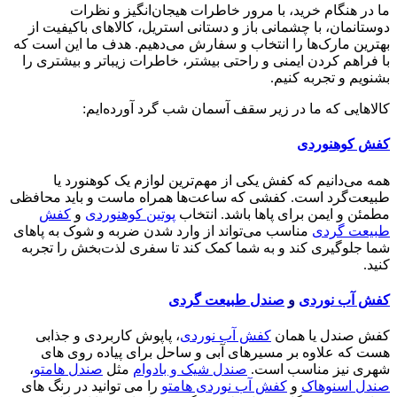
ما در هنگام خرید، با مرور خاطرات هیجان‌انگیز و نظرات
دوستانمان، با چشمانی باز و دستانی استریل، کالاهای باکیفیت از
بهترین مارک‌ها را انتخاب و سفارش می‌دهیم. هدف ما این است که
با فراهم کردن ایمنی و راحتی بیشتر، خاطرات زیباتر و بیشتری را
بشنویم و تجربه کنیم.
کالاهایی که ما در زیر سقف آسمان شب گرد آورده‌ایم:
کفش کوهنوردی
همه می‌دانیم که کفش یکی از مهم‌ترین لوازم یک کوهنورد یا
طبیعت‌گرد است. کفشی که ساعت‌ها همراه ماست و باید محافظی
مطمئن و ایمن برای پاها باشد. انتخاب
پوتین کوهنوردی
و
کفش
طبیعت گردی
مناسب می‌تواند از وارد شدن ضربه و شوک به پاهای
شما جلوگیری کند و به شما کمک کند تا سفری لذت‌بخش را تجربه
کنید.
کفش آب نوردی
و
صندل طبیعت گردی
کفش صندل یا همان
کفش آب نوردی
، پاپوش کاربردی و جذابی
هست که علاوه بر مسیرهای آبی و ساحل برای پیاده روی های
شهری نیز مناسب است.
صندل شیک و بادوام
مثل
صندل هامتو
،
صندل اسنوهاک
و
کفش آب نوردی هامتو
را می توانید در رنگ های