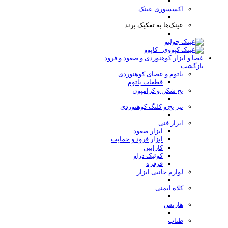
اکسسوری عینک
عینک‌ها به تفکیک برند
عصا و ابزار کوهنوردی و صعود و فرود
بازگشت
باتوم و عصای کوهنوردی
قطعات باتوم
یخ شکن و کرامپون
تبر یخ و کلنگ کوهنوردی
ابزار فنی
ابزار صعود
ابزار فرود و حمایت
کارابین
کوئیک دراو
قرقره
لوازم جانبی ابزار
کلاه ایمنی
هارنس
طناب