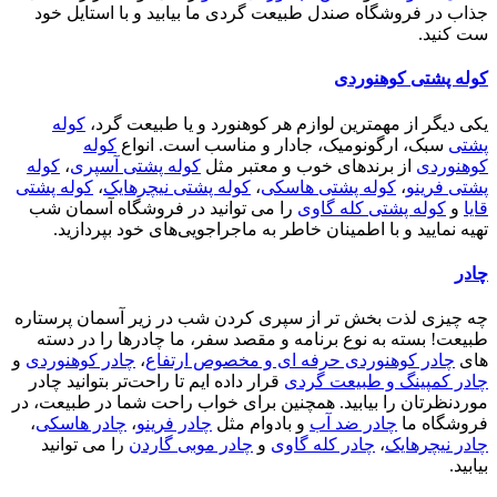
جذاب در فروشگاه صندل طبیعت گردی ما بیابید و با استایل خود
ست کنید.
کوله پشتی کوهنوردی
یکی دیگر از مهمترین لوازم هر کوهنورد و یا طبیعت گرد،
کوله
پشتی
سبک، ارگونومیک، جادار و مناسب است. انواع
کوله
کوهنوردی
از برندهای خوب و معتبر مثل
کوله پشتی آسپری
،
کوله
پشتی فرینو
،
کوله پشتی هاسکی
،
کوله پشتی نیچرهایک
،
کوله پشتی
قایا
و
کوله پشتی کله گاوی
را می توانید در فروشگاه آسمان شب
تهیه نمایید و با اطمینان خاطر به ماجراجویی‌های خود بپردازید.
چادر
چه چیزی لذت بخش تر از سپری کردن شب در زیر آسمان پرستاره
طبیعت! بسته به نوع برنامه و مقصد سفر، ما چادرها را در دسته
های
چادر کوهنوردی حرفه ای و مخصوص ارتفاع
،
چادر کوهنوردی
و
چادر کمپینگ و طبیعت گردی
قرار داده ایم تا راحت‌تر بتوانید چادر
موردنظرتان را بیابید. همچنین برای خواب راحت شما در طبیعت، در
فروشگاه ما
چادر ضد آب
و بادوام مثل
چادر فرینو
،
چادر هاسکی
،
چادر نیچرهایک
،
چادر کله گاوی
و
چادر موبی گاردن
را می توانید
بیابید.