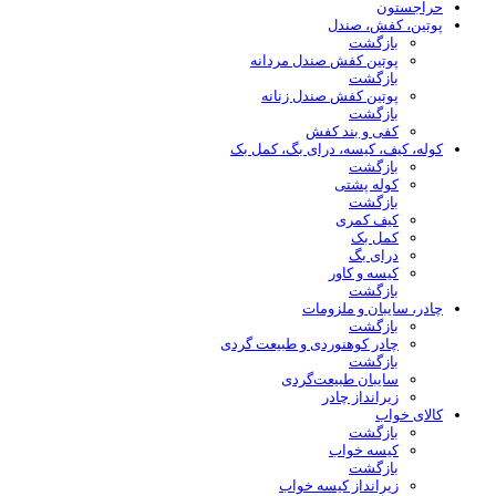
حراجستون
پوتین، کفش، صندل
بازگشت
پوتین کفش صندل مردانه
بازگشت
پوتین کفش صندل زنانه
بازگشت
کفی و بند کفش
کوله، کیف، کیسه، درای بگ، کمل بک
بازگشت
کوله پشتی
بازگشت
کیف کمری
کمل بک
درای بگ
کیسه و کاور
بازگشت
چادر، سایبان و ملزومات
بازگشت
چادر کوهنوردی و طبیعت گردی
بازگشت
سایبان طبیعت‌گردی
زیرانداز چادر
کالای خواب
بازگشت
کیسه خواب
بازگشت
زیرانداز کیسه خواب