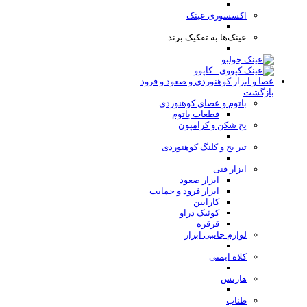
اکسسوری عینک
عینک‌ها به تفکیک برند
عصا و ابزار کوهنوردی و صعود و فرود
بازگشت
باتوم و عصای کوهنوردی
قطعات باتوم
یخ شکن و کرامپون
تبر یخ و کلنگ کوهنوردی
ابزار فنی
ابزار صعود
ابزار فرود و حمایت
کارابین
کوئیک دراو
قرقره
لوازم جانبی ابزار
کلاه ایمنی
هارنس
طناب