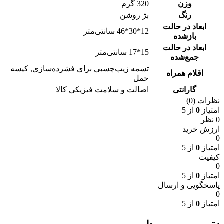
وزن
320 گرم
رنگ
بژ روشن
ابعاد در حالت
12*30*46 سانتی‌متر
بازشده
ابعاد در حالت
15*17 سانتی‌متر
جمع‌شده
تسمه زیپ‌چسبی برای فشرده‌سازی
,
کیسه
اقلام همراه
حمل
گارانتی
اصالت و سلامت فیزیکی کالا
نظرات (0)
امتیاز
0
از 5
0 نظر
ارزش خرید
0
امتیاز
0
از 5
کیفیت
0
امتیاز
0
از 5
پاسخگویی و ارسال
0
امتیاز
0
از 5