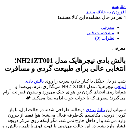
مقایسه
افزودن به علاقه‌مندی
4
نفر در حال مشاهده این کالا هستند!
معرفی
مشخصات فنی
نظرات (0)
معرفی
بالش بادی نیچرهایک مدل NH21ZT001؛
انتخابی عالی برای طبیعت گردی و مسافرت
شب در دل جنگل یا کنار چادر، سرت را روی
بالش بادی
الیافی
نیچرهایک مدل NH21ZT001 می‌گذاری؛ نرم، بی‌صدا و
هم‌اندازه‌ی انحنای گردن تو. هوای خنک می‌وزد و ستون فقراتت آرام
می‌گیرد؛ سفری که با خواب خوب ادامه پیدا می‌کند. 🏕️
سوپاپ این
بالش بادی
دوحالته طراحی شده. در حالت اول، با باز
کردن دریچه، مکانیسم یک‌طرفه فعال می‌شه؛ هوا فقط از بیرون
وارد می‌شه و از داخل خارج نمی‌شه، مگر اینکه روی مرکز دریچه
فشار وارد بشه. در این حالت می‌تونی با فوت قوی یا تلمبه، بالش رو