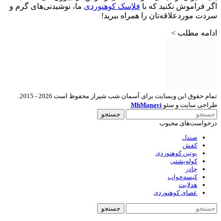
اگر فراموش نکنید که با
فلاسک کوهنوردی
ما، نوشیدنی‌های گرم و
سردت موردعلاقه‌تان را همراه ببرید!
ادامه مطلب >
تمام حقوق این وبسایت برای آسمان شب شیراز محفوظ است 2026 - 2015.
طراحی سایت و سئو
MhManavi
جستجو
درخواست‌های محبوب
صندل
کفش
پوتین کوهنوردی
کوله‌پشتی
چادر
کیسه‌خواب
هدلایت
عصای کوهنوردی
جستجو