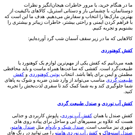
ما در هنگام خرید، با مرور خاطرات هیجان‌انگیز و نظرات
دوستانمان، با چشمانی باز و دستانی استریل، کالاهای باکیفیت از
بهترین مارک‌ها را انتخاب و سفارش می‌دهیم. هدف ما این است که
با فراهم کردن ایمنی و راحتی بیشتر، خاطرات زیباتر و بیشتری را
بشنویم و تجربه کنیم.
کالاهایی که ما در زیر سقف آسمان شب گرد آورده‌ایم:
کفش کوهنوردی
همه می‌دانیم که کفش یکی از مهم‌ترین لوازم یک کوهنورد یا
طبیعت‌گرد است. کفشی که ساعت‌ها همراه ماست و باید محافظی
مطمئن و ایمن برای پاها باشد. انتخاب
پوتین کوهنوردی
و
کفش
طبیعت گردی
مناسب می‌تواند از وارد شدن ضربه و شوک به پاهای
شما جلوگیری کند و به شما کمک کند تا سفری لذت‌بخش را تجربه
کنید.
کفش آب نوردی
و
صندل طبیعت گردی
کفش صندل یا همان
کفش آب نوردی
، پاپوش کاربردی و جذابی
هست که علاوه بر مسیرهای آبی و ساحل برای پیاده روی های
شهری نیز مناسب است.
صندل شیک و بادوام
مثل
صندل هامتو
،
صندل اسنوهاک
و
کفش آب نوردی هامتو
را می توانید در رنگ های