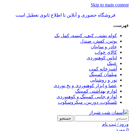
Skip to main content
فروشگاه حضوری و آنلاین تا اطلاع ثانوی تعطیل است
فهرست
کوله پشتی، کیف، کیسه، کمل بک
پوتین، کفش، صندل
چادر و سایبان
کالای خواب
لباس کوهنوردی
عینک
آشپزخانه کمپ
مبلمان کمپینگ
نور و روشنایی
عصا و ابزار کوهنوردی و یخ نوردی
لوازم بهداشتی کمپینگ
لوازم جانبی کمپینگ و کوهنوردی
تلسکوپ، دوربین، میکروسکوپ
جستجو
ورود / ثبت نام
0
مورد