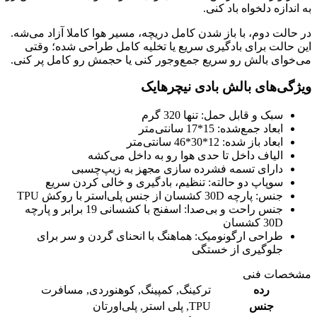
به اندازه دلخواه باد کنی.
در حالت دوم، با باز شدن کامل دریچه، مسیر هوا کاملا آزاد می‌شه.
این حالت برای بادگیری سریع یا تخلیه کامل طراحی شده؛ وقتی
می‌خوای بالش رو سریع جمع‌وجور کنی یا حجمش رو کامل پر کنی.
ویژگی‌های بالش بادی نیچرهایک
سبک و قابل حمل: تنها 320 گرم
ابعاد جمع‌شده: 15*17 سانتی‌متر
ابعاد باز شده: 12*30*46 سانتی‌متر
الیاف داخل تا حدی هوا رو به داخل می‌کشه
دارای تسمه فشرده سازی مجهز به زیپ‌چسبی
سوپاپ دو حالته: تنظیم، بادگیری و خالی کردن سریع
جنس: پارچه 30D کشسان از جنس پلی‌استر با روکش TPU
جنس راحت و بی‌صدا: اسفنج با کشسانی 19 برابر و پارچه
30D کشسان
طراحی ارگونومیک: هماهنگ با انحنای گردن و سر برای
جلوگیری از خستگی
مشخصات فنی
رده
ترکینگ
,
کمپینگ
,
کوهنوردی
,
مسافرت
جنس
TPU
,
پلی استر
,
پلی‌اورتان