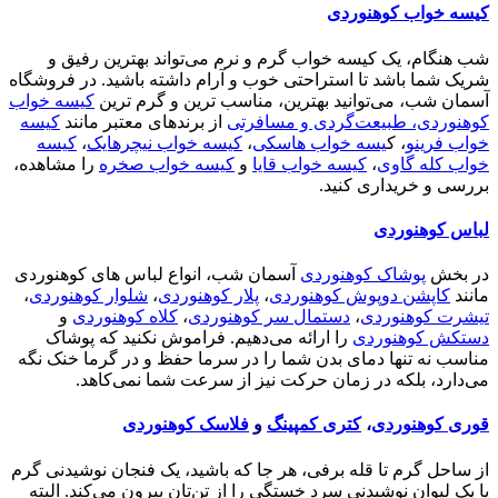
کیسه خواب کوهنوردی
شب هنگام، یک کیسه خواب گرم و نرم می‌تواند بهترین رفیق و
شریک شما باشد تا استراحتی خوب و آرام داشته باشید. در فروشگاه
آسمان شب، می‌توانید بهترین، مناسب ترین و گرم ترین
کیسه خواب
کوهنوردی، طبیعت‌گردی و مسافرتی
از برندهای معتبر مانند
کیسه
خواب فرینو
، ک
یسه خواب هاسکی
،
کیسه خواب نیچرهایک
،
کیسه
خواب کله گاوی
،
کیسه خواب قایا
و
کیسه خواب صخره
را مشاهده،
بررسی و خریداری کنید.
لباس کوهنوردی
در بخش
پوشاک کوهنوردی
آسمان شب، انواع لباس های کوهنوردی
مانند
کاپشن دوپوش کوهنوردی
،
پلار کوهنوردی
،
شلوار کوهنوردی
،
تیشرت کوهنوردی
،
دستمال سر کوهنوردی
،
کلاه کوهنوردی
و
دستکش کوهنوردی
را ارائه می‌دهیم. فراموش نکنید که پوشاک
مناسب نه تنها دمای بدن شما را در سرما حفظ و در گرما خنک نگه
می‌دارد، بلکه در زمان حرکت نیز از سرعت شما نمی‌کاهد.
قوری کوهنوردی
،
کتری کمپینگ
و
فلاسک کوهنوردی
از ساحل گرم تا قله برفی، هر جا که باشید، یک فنجان نوشیدنی گرم
یا یک لیوان نوشیدنی سرد خستگی را از تن‌تان بیرون می‌کند. البته