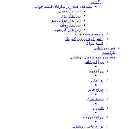
بازگشت
مشاهده همه زیراندازهای کیسه خواب
زیرانداز فومی
زیرانداز بادی
زیرانداز خود بادشو
زیرانداز رولی
زیرانداز آکاردئونی
ملحفه کیسه خواب
بالش کوهنوردی و کمپینگ
کیسه بیواک
نور و روشنایی
بازگشت
مشاهده همه کالاهای روشنایی
چراغ پیشانی
چراغ قوه
نورافکن
چراغ چادر
ریسه نوری
فانوس
چراغ دوچرخه
لوازم جانبی روشنایی