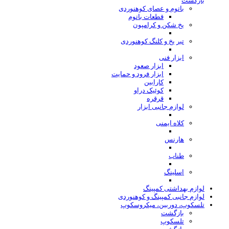
بازگشت
باتوم و عصای کوهنوردی
قطعات باتوم
یخ شکن و کرامپون
تبر یخ و کلنگ کوهنوردی
ابزار فنی
ابزار صعود
ابزار فرود و حمایت
کارابین
کوئیک دراو
قرقره
لوازم جانبی ابزار
کلاه ایمنی
هارنس
طناب
اسلینگ
لوازم بهداشتی کمپینگ
لوازم جانبی کمپینگ و کوهنوردی
تلسکوپ، دوربین، میکروسکوپ
بازگشت
تلسکوپ