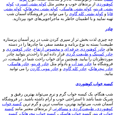
کوهنوردی
از برندهای خوب و معتبر مثل
کوله پشتی آسپری
،
کوله
پشتی فرینو
،
کوله پشتی هاسکی
،
کوله پشتی نیچرهایک
،
کوله پشتی
قایا
و
کوله پشتی کله گاوی
را می توانید در فروشگاه آسمان شب
تهیه نمایید و با اطمینان خاطر به ماجراجویی‌های خود بپردازید.
چادر
چه چیزی لذت بخش تر از سپری کردن شب در زیر آسمان پرستاره
طبیعت! بسته به نوع برنامه و مقصد سفر، ما چادرها را در دسته
های
چادر کوهنوردی حرفه ای و مخصوص ارتفاع
،
چادر کوهنوردی
و
چادر کمپینگ و طبیعت گردی
قرار داده ایم تا راحت‌تر بتوانید چادر
موردنظرتان را بیابید. همچنین برای خواب راحت شما در طبیعت، در
فروشگاه ما
چادر ضد آب
و بادوام مثل
چادر فرینو
،
چادر هاسکی
،
چادر نیچرهایک
،
چادر کله گاوی
و
چادر موبی گاردن
را می توانید
بیابید.
کیسه خواب کوهنوردی
شب هنگام، یک کیسه خواب گرم و نرم می‌تواند بهترین رفیق و
شریک شما باشد تا استراحتی خوب و آرام داشته باشید. در فروشگاه
آسمان شب، می‌توانید بهترین، مناسب ترین و گرم ترین
کیسه خواب
کوهنوردی، طبیعت‌گردی و مسافرتی
از برندهای معتبر مانند
کیسه
خواب فرینو
، ک
یسه خواب هاسکی
،
کیسه خواب نیچرهایک
،
کیسه