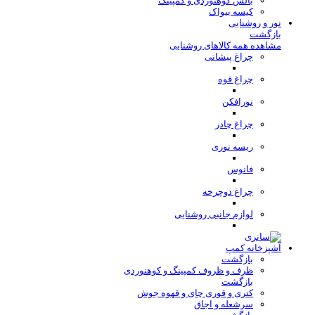
بالش کوهنوردی و کمپینگ
کیسه بیواک
نور و روشنایی
بازگشت
مشاهده همه کالاهای روشنایی
چراغ پیشانی
چراغ قوه
نورافکن
چراغ چادر
ریسه نوری
فانوس
چراغ دوچرخه
لوازم جانبی روشنایی
آشپزخانه کمپ
بازگشت
ظرف و ظروف کمپینگ و کوهنوردی
بازگشت
کتری و قوری چای و قهوه جوش
سرشعله و اجاق