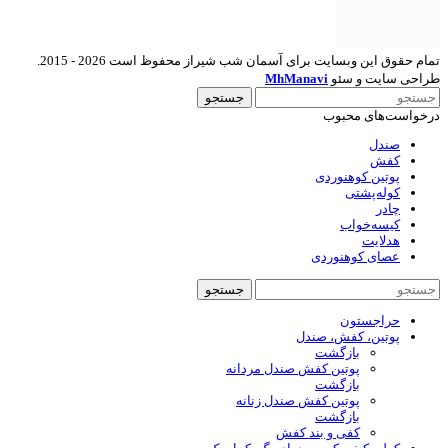
تمام حقوق این وبسایت برای آسمان شب شیراز محفوظ است 2026 - 2015.
طراحی سایت و سئو
MhManavi
جستجو
درخواست‌های محبوب
صندل
کفش
پوتین کوهنوردی
کوله‌پشتی
چادر
کیسه‌خواب
هدلایت
عصای کوهنوردی
جستجو
حراجستون
پوتین، کفش، صندل
بازگشت
پوتین کفش صندل مردانه
بازگشت
پوتین کفش صندل زنانه
بازگشت
کفی و بند کفش