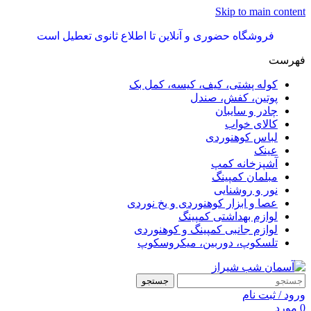
Skip to main content
فروشگاه حضوری و آنلاین تا اطلاع ثانوی تعطیل است
فهرست
کوله پشتی، کیف، کیسه، کمل بک
پوتین، کفش، صندل
چادر و سایبان
کالای خواب
لباس کوهنوردی
عینک
آشپزخانه کمپ
مبلمان کمپینگ
نور و روشنایی
عصا و ابزار کوهنوردی و یخ نوردی
لوازم بهداشتی کمپینگ
لوازم جانبی کمپینگ و کوهنوردی
تلسکوپ، دوربین، میکروسکوپ
جستجو
ورود / ثبت نام
0
مورد