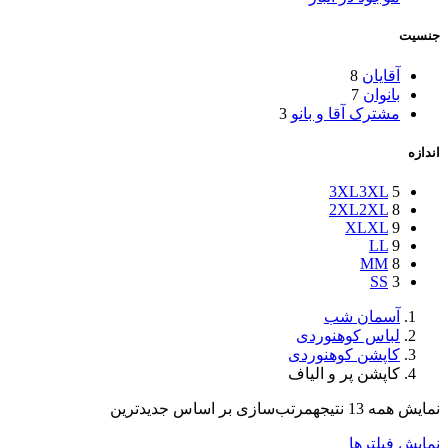
جنسیت
آقایان
8
بانوان
7
مشترک آقا و بانو
3
اندازه
3XL
3XL
5
2XL
2XL
8
XL
XL
9
L
L
9
M
M
8
S
S
3
آسمان شب
لباس کوهنوردی
کاپشن کوهنوردی
کاپشن پر و الیاف
نمایش همه 13 نتیجه
مرتب‌سازی بر اساس جدیدترین
نمایش فیلترها