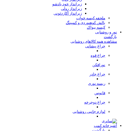
زیرانداز خود بادشو
زیرانداز رولی
زیرانداز آکاردئونی
ملحفه کیسه خواب
بالش کوهنوردی و کمپینگ
کیسه بیواک
نور و روشنایی
بازگشت
مشاهده همه کالاهای روشنایی
چراغ پیشانی
چراغ قوه
نورافکن
چراغ چادر
ریسه نوری
فانوس
چراغ دوچرخه
لوازم جانبی روشنایی
آشپزخانه کمپ
بازگشت