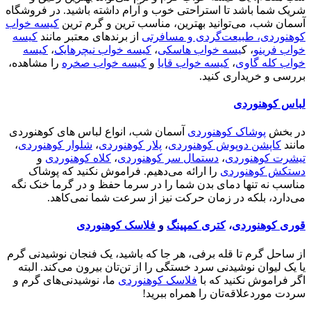
شریک شما باشد تا استراحتی خوب و آرام داشته باشید. در فروشگاه
آسمان شب، می‌توانید بهترین، مناسب ترین و گرم ترین
کیسه خواب
کوهنوردی، طبیعت‌گردی و مسافرتی
از برندهای معتبر مانند
کیسه
خواب فرینو
، ک
یسه خواب هاسکی
،
کیسه خواب نیچرهایک
،
کیسه
خواب کله گاوی
،
کیسه خواب قایا
و
کیسه خواب صخره
را مشاهده،
بررسی و خریداری کنید.
لباس کوهنوردی
در بخش
پوشاک کوهنوردی
آسمان شب، انواع لباس های کوهنوردی
مانند
کاپشن دوپوش کوهنوردی
،
پلار کوهنوردی
،
شلوار کوهنوردی
،
تیشرت کوهنوردی
،
دستمال سر کوهنوردی
،
کلاه کوهنوردی
و
دستکش کوهنوردی
را ارائه می‌دهیم. فراموش نکنید که پوشاک
مناسب نه تنها دمای بدن شما را در سرما حفظ و در گرما خنک نگه
می‌دارد، بلکه در زمان حرکت نیز از سرعت شما نمی‌کاهد.
قوری کوهنوردی
،
کتری کمپینگ
و
فلاسک کوهنوردی
از ساحل گرم تا قله برفی، هر جا که باشید، یک فنجان نوشیدنی گرم
یا یک لیوان نوشیدنی سرد خستگی را از تن‌تان بیرون می‌کند. البته
اگر فراموش نکنید که با
فلاسک کوهنوردی
ما، نوشیدنی‌های گرم و
سردت موردعلاقه‌تان را همراه ببرید!