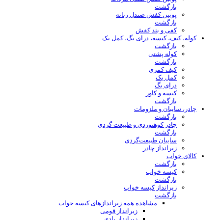
بازگشت
پوتین کفش صندل زنانه
بازگشت
کفی و بند کفش
کوله، کیف، کیسه، درای بگ، کمل بک
بازگشت
کوله پشتی
بازگشت
کیف کمری
کمل بک
درای بگ
کیسه و کاور
بازگشت
چادر، سایبان و ملزومات
بازگشت
چادر کوهنوردی و طبیعت گردی
بازگشت
سایبان طبیعت‌گردی
زیرانداز چادر
کالای خواب
بازگشت
کیسه خواب
بازگشت
زیرانداز کیسه خواب
بازگشت
مشاهده همه زیراندازهای کیسه خواب
زیرانداز فومی
زیرانداز بادی