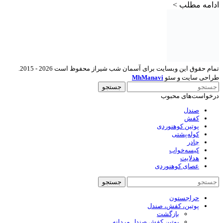
ادامه مطلب >
تمام حقوق این وبسایت برای آسمان شب شیراز محفوظ است 2026 - 2015.
طراحی سایت و سئو
MhManavi
جستجو
درخواست‌های محبوب
صندل
کفش
پوتین کوهنوردی
کوله‌پشتی
چادر
کیسه‌خواب
هدلایت
عصای کوهنوردی
جستجو
حراجستون
پوتین، کفش، صندل
بازگشت
پوتین کفش صندل مردانه