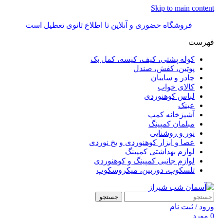
Skip to main content
فروشگاه حضوری و آنلاین تا اطلاع ثانوی تعطیل است
فهرست
کوله پشتی، کیف، کیسه، کمل بک
پوتین، کفش، صندل
چادر و سایبان
کالای خواب
لباس کوهنوردی
عینک
آشپزخانه کمپ
مبلمان کمپینگ
نور و روشنایی
عصا و ابزار کوهنوردی و یخ نوردی
لوازم بهداشتی کمپینگ
لوازم جانبی کمپینگ و کوهنوردی
تلسکوپ، دوربین، میکروسکوپ
جستجو
ورود / ثبت نام
0
مورد