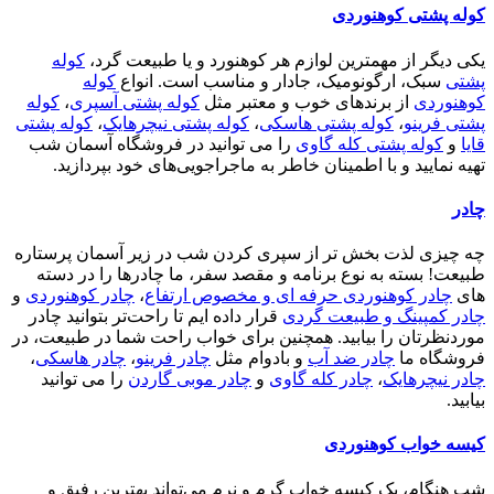
کوله پشتی کوهنوردی
یکی دیگر از مهمترین لوازم هر کوهنورد و یا طبیعت گرد،
کوله
پشتی
سبک، ارگونومیک، جادار و مناسب است. انواع
کوله
کوهنوردی
از برندهای خوب و معتبر مثل
کوله پشتی آسپری
،
کوله
پشتی فرینو
،
کوله پشتی هاسکی
،
کوله پشتی نیچرهایک
،
کوله پشتی
قایا
و
کوله پشتی کله گاوی
را می توانید در فروشگاه آسمان شب
تهیه نمایید و با اطمینان خاطر به ماجراجویی‌های خود بپردازید.
چادر
چه چیزی لذت بخش تر از سپری کردن شب در زیر آسمان پرستاره
طبیعت! بسته به نوع برنامه و مقصد سفر، ما چادرها را در دسته
های
چادر کوهنوردی حرفه ای و مخصوص ارتفاع
،
چادر کوهنوردی
و
چادر کمپینگ و طبیعت گردی
قرار داده ایم تا راحت‌تر بتوانید چادر
موردنظرتان را بیابید. همچنین برای خواب راحت شما در طبیعت، در
فروشگاه ما
چادر ضد آب
و بادوام مثل
چادر فرینو
،
چادر هاسکی
،
چادر نیچرهایک
،
چادر کله گاوی
و
چادر موبی گاردن
را می توانید
بیابید.
کیسه خواب کوهنوردی
شب هنگام، یک کیسه خواب گرم و نرم می‌تواند بهترین رفیق و