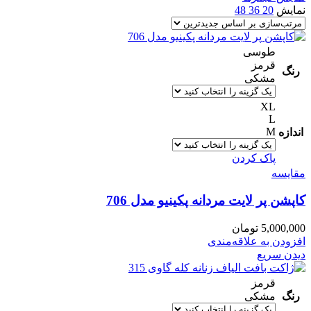
نمایش
20
36
48
طوسی
قرمز
رنگ
مشکی
XL
L
M
اندازه
پاک کردن
مقایسه
کاپشن پر لایت مردانه پکینیو مدل 706
5,000,000
تومان
افزودن به علاقه‌مندی
دیدن سریع
قرمز
رنگ
مشکی