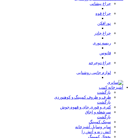
چراغ پیشانی
چراغ قوه
نورافکن
چراغ چادر
ریسه نوری
فانوس
چراغ دوچرخه
لوازم جانبی روشنایی
آشپزخانه کمپ
بازگشت
ظرف و ظروف کمپینگ و کوهنوردی
بازگشت
کتری و قوری چای و قهوه جوش
سرشعله و اجاق
بازگشت
سینک کمپینگ
سایر وسایل آشپزخانه
آتش زنه و آتش زا
یخچال کمپینگ