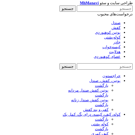
طراحی سایت و سئو
MhManavi
جستجو
درخواست‌های محبوب
صندل
کفش
پوتین کوهنوردی
کوله‌پشتی
چادر
کیسه‌خواب
هدلایت
عصای کوهنوردی
جستجو
حراجستون
پوتین، کفش، صندل
بازگشت
پوتین کفش صندل مردانه
بازگشت
پوتین کفش صندل زنانه
بازگشت
کفی و بند کفش
کوله، کیف، کیسه، درای بگ، کمل بک
بازگشت
کوله پشتی
بازگشت
کیف کمری