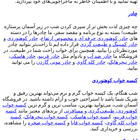
تهیه نمایید و با اطمینان خاطر به ماجراجویی‌های خود بپردازید.
چادر
چه چیزی لذت بخش تر از سپری کردن شب در زیر آسمان پرستاره
طبیعت! بسته به نوع برنامه و مقصد سفر، ما چادرها را در دسته
های
چادر کوهنوردی حرفه ای و مخصوص ارتفاع
،
چادر کوهنوردی
و
چادر کمپینگ و طبیعت گردی
قرار داده ایم تا راحت‌تر بتوانید چادر
موردنظرتان را بیابید. همچنین برای خواب راحت شما در طبیعت، در
فروشگاه ما
چادر ضد آب
و بادوام مثل
چادر فرینو
،
چادر هاسکی
،
چادر نیچرهایک
،
چادر کله گاوی
و
چادر موبی گاردن
را می توانید
بیابید.
کیسه خواب کوهنوردی
شب هنگام، یک کیسه خواب گرم و نرم می‌تواند بهترین رفیق و
شریک شما باشد تا استراحتی خوب و آرام داشته باشید. در فروشگاه
آسمان شب، می‌توانید بهترین، مناسب ترین و گرم ترین
کیسه خواب
کوهنوردی، طبیعت‌گردی و مسافرتی
از برندهای معتبر مانند
کیسه
خواب فرینو
، ک
یسه خواب هاسکی
،
کیسه خواب نیچرهایک
،
کیسه
خواب کله گاوی
،
کیسه خواب قایا
و
کیسه خواب صخره
را مشاهده،
بررسی و خریداری کنید.