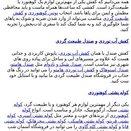
همه می‌دانیم که کفش یکی از مهم‌ترین لوازم یک کوهنورد یا
طبیعت‌گرد است. کفشی که ساعت‌ها همراه ماست و باید محافظی
مطمئن و ایمن برای پاها باشد. انتخاب
پوتین کوهنوردی
و
کفش
طبیعت گردی
مناسب می‌تواند از وارد شدن ضربه و شوک به پاهای
شما جلوگیری کند و به شما کمک کند تا سفری لذت‌بخش را تجربه
کنید.
کفش آب نوردی
و
صندل طبیعت گردی
کفش صندل یا همان
کفش آب نوردی
، پاپوش کاربردی و جذابی
هست که علاوه بر مسیرهای آبی و ساحل برای پیاده روی های
شهری نیز مناسب است.
صندل شیک و بادوام
مثل
صندل هامتو
،
صندل اسنوهاک
و
کفش آب نوردی هامتو
را می توانید در رنگ های
جذاب در فروشگاه صندل طبیعت گردی ما بیابید و با استایل خود
ست کنید.
کوله پشتی کوهنوردی
یکی دیگر از مهمترین لوازم هر کوهنورد و یا طبیعت گرد،
کوله
پشتی
سبک، ارگونومیک، جادار و مناسب است. انواع
کوله
کوهنوردی
از برندهای خوب و معتبر مثل
کوله پشتی آسپری
،
کوله
پشتی فرینو
،
کوله پشتی هاسکی
،
کوله پشتی نیچرهایک
،
کوله پشتی
قایا
و
کوله پشتی کله گاوی
را می توانید در فروشگاه آسمان شب