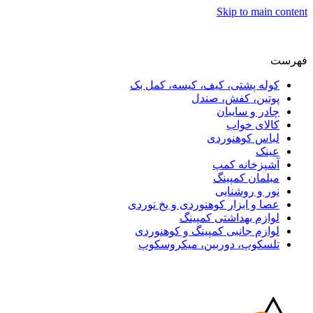
Skip to main content
فهرست
کوله پشتی، کیف، کیسه، کمل بک
پوتین، کفش، صندل
چادر و سایبان
کالای خواب
لباس کوهنوردی
عینک
آشپزخانه کمپ
مبلمان کمپینگ
نور و روشنایی
عصا و ابزار کوهنوردی و یخ نوردی
لوازم بهداشتی کمپینگ
لوازم جانبی کمپینگ و کوهنوردی
تلسکوپ، دوربین، میکروسکوپ