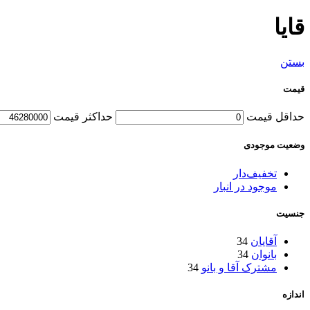
قایا
بستن
قیمت
حداقل قیمت
حداکثر قیمت
وضعیت موجودی
تخفیف‌دار
موجود در انبار
جنسیت
آقایان
34
بانوان
34
مشترک آقا و بانو
34
اندازه