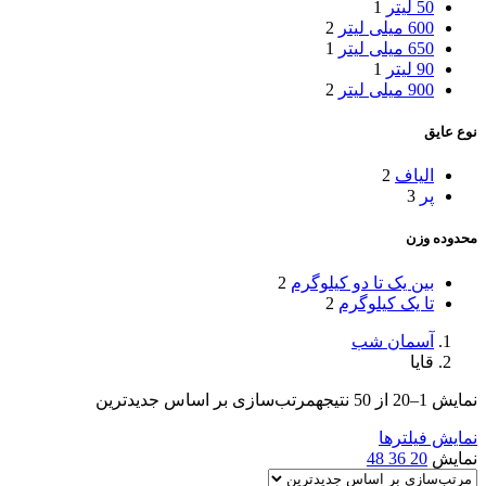
50 لیتر
1
600 میلی لیتر
2
650 میلی لیتر
1
90 لیتر
1
900 میلی لیتر
2
نوع عایق
الیاف
2
پر
3
محدوده وزن
بین یک تا دو کیلوگرم
2
تا یک کیلوگرم
2
آسمان شب
قایا
نمایش 1–20 از 50 نتیجه
مرتب‌سازی بر اساس جدیدترین
نمایش فیلترها
نمایش
20
36
48