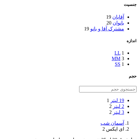
جنسیت
آقایان
19
بانوان
20
مشترک آقا و بانو
19
اندازه
L
L
1
M
M
3
S
S
1
حجم
19 لیتر
1
2 لیتر
2
3 لیتر
2
آسمان شب
ای ایکس 2