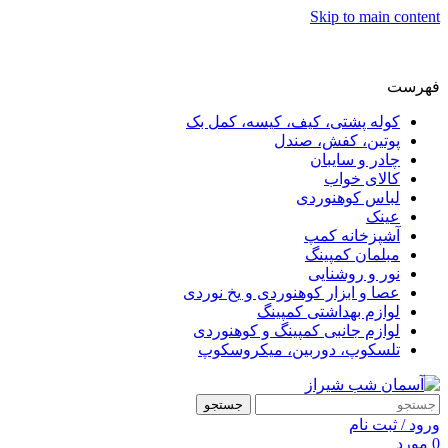
Skip to main content
فهرست
کوله پشتی، کیف، کیسه، کمل بک
پوتین، کفش، صندل
چادر و سایبان
کالای خواب
لباس کوهنوردی
عینک
آشپزخانه کمپ
مبلمان کمپینگ
نور و روشنایی
عصا و ابزار کوهنوردی و یخ نوردی
لوازم بهداشتی کمپینگ
لوازم جانبی کمپینگ و کوهنوردی
تلسکوپ، دوربین، میکروسکوپ
جستجو
ورود / ثبت نام
0
مورد