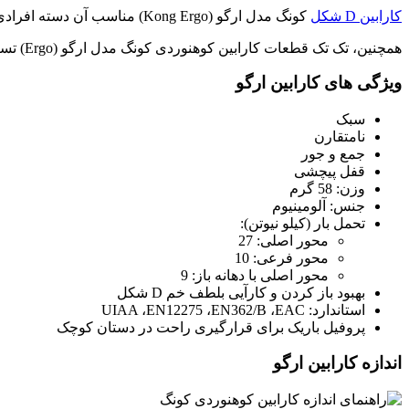
کارابین D شکل
کونگ مدل ارگو (Kong Ergo) مناسب آن دسته افرادی است که دستان کوچکی دارند و به دنبال یک کارابین قدرتمند، سبک و جمع و جور برای صعود و فرود و کوهنوردی هستند.
همچنین، تک تک قطعات کارابین کوهنوردی کونگ مدل ارگو (Ergo) تست شده است.
ویژگی های کارابین ارگو
سبک
نامتقارن
جمع و جور
قفل پیچشی
وزن: 58 گرم
جنس: آلومینیوم
تحمل بار (کیلو نیوتن):
محور اصلی: 27
محور فرعی: 10
محور اصلی با دهانه باز: 9
بهبود باز کردن و کارآیی بلطف خم D شکل
استاندارد: UIAA ،EN12275 ،EN362/B ،EAC
پروفیل باریک برای قرارگیری راحت در دستان کوچک
اندازه کارابین ارگو