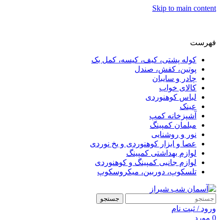
Skip to main content
فهرست
کوله پشتی، کیف، کیسه، کمل بک
پوتین، کفش، صندل
چادر و سایبان
کالای خواب
لباس کوهنوردی
عینک
آشپزخانه کمپ
مبلمان کمپینگ
نور و روشنایی
عصا و ابزار کوهنوردی و یخ نوردی
لوازم بهداشتی کمپینگ
لوازم جانبی کمپینگ و کوهنوردی
تلسکوپ، دوربین، میکروسکوپ
جستجو
ورود / ثبت نام
0
مورد