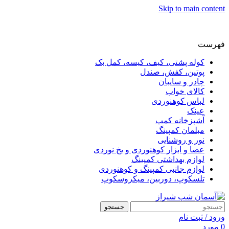
Skip to main content
فهرست
کوله پشتی، کیف، کیسه، کمل بک
پوتین، کفش، صندل
چادر و سایبان
کالای خواب
لباس کوهنوردی
عینک
آشپزخانه کمپ
مبلمان کمپینگ
نور و روشنایی
عصا و ابزار کوهنوردی و یخ نوردی
لوازم بهداشتی کمپینگ
لوازم جانبی کمپینگ و کوهنوردی
تلسکوپ، دوربین، میکروسکوپ
جستجو
ورود / ثبت نام
0
مورد