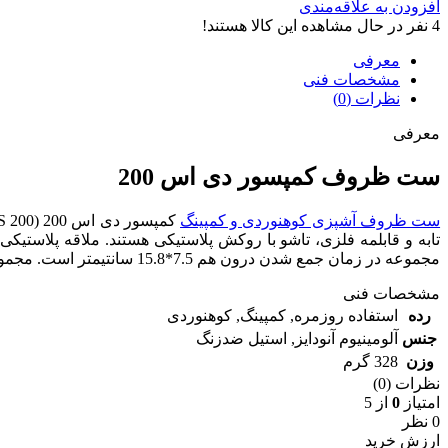
افزودن به علاقه‌مندی
4
نفر در حال مشاهده این کالا هستند!
معرفی
مشخصات فنی
نظرات (0)
معرفی
ست ظروف کمپسور دی اس 200
ست ظروف آشپزی کوهنوردی و کمپینگ
مجموعه در زمان جمع شدن درون هم 7.5*15.8 سانتیمتر است. مجموعه DS-200 کمپسور به همراه کیسه حمل توری و یک اسفنج ارائه می گردد.
مشخصات فنی
رده
استفاده روزمره
,
کمپینگ
,
کوهنوردی
جنس
آلومینیوم آنودایز
,
استیل ضدزنگ
وزن
328 گرم
نظرات (0)
امتیاز
0
از 5
0 نظر
ارزش خرید