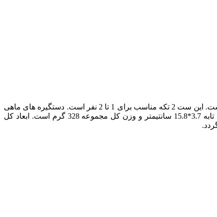
کمپسور دی اس 200 (DS 200) شامل یک قابلمه، یک ماهی تابه، یک ملاقه، دو کاسه و یک کفگیر است. این ست 2 تکه مناسب برای 1 تا 2 نفر است. دستگیره های ماهی
تابه و قابلمه فلزی، تاشو با روکش پلاستیکی هستند. ملاقه پلاستیکی با دسته فلزی تاشو و کفگیر چوبی است. ابعاد قابلمه 6.8*13.6، ماهی تابه 3.7*15.8 سانتیمتر و وزن کل مجموعه 328 گرم است. ابعاد کل