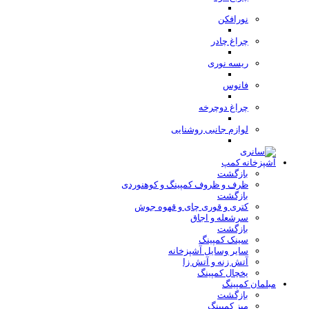
نورافکن
چراغ چادر
ریسه نوری
فانوس
چراغ دوچرخه
لوازم جانبی روشنایی
آشپزخانه کمپ
بازگشت
ظرف و ظروف کمپینگ و کوهنوردی
بازگشت
کتری و قوری چای و قهوه جوش
سرشعله و اجاق
بازگشت
سینک کمپینگ
سایر وسایل آشپزخانه
آتش زنه و آتش زا
یخچال کمپینگ
مبلمان کمپینگ
بازگشت
میز کمپینگ