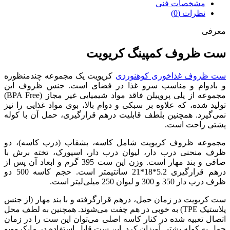
مشخصات فنی
نظرات (0)
معرفی
ست ظروف کمپینگ کریویت
ست ظروف غذاخوری کوهنوردی
کریویت یک مجموعه چندمنظوره
و بادوام و مناسب سرو غذا در فضای است. جنس ظروف این
مجموعه از پلی پروپیلن فاقد مواد شیمیایی غیر مجاز (BPA Free)
تولید شده، که علاوه بر سبکی و دوام بالا، بوی مواد غذایی را نیز
نمی‌گیرد. همچنین بلطف قابلیت درهم قرارگیری، حمل آن با کوله
پشتی راحت است.
مجموعه ظروف کریویت شامل کاسه، بشقاب (درب کاسه)، دو
ظرف منحنی درب دار، لیوان درب دار، اسپورک، تخته برش با
صافی و بند مهار است. وزن این ست 395 گرم و ابعاد آن پس از
درهم قرارگیری 5.2*18*21 سانتیمتر است. حجم کاسه 500 دو
ظرف درب دار 350 و 300 و لیوان 250 میلی‌لیتر است.
ست کریویت در زمان حمل، درهم قرارگرفته و با بند مهار (از جنس
پلاستیک TPE) به خوبی در هم چفت می‌شوند. همچنین به لطف محل
اتصال تعبیه شده در کنار کاسه اصلی می‌توان این ست را در زمان
حمل به کوله پشتی آویزان کرد. این ست قابل استفاده در مایکروویو