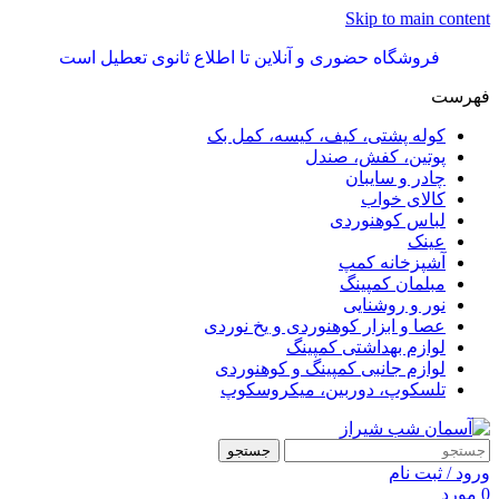
Skip to main content
فروشگاه حضوری و آنلاین تا اطلاع ثانوی تعطیل است
فهرست
کوله پشتی، کیف، کیسه، کمل بک
پوتین، کفش، صندل
چادر و سایبان
کالای خواب
لباس کوهنوردی
عینک
آشپزخانه کمپ
مبلمان کمپینگ
نور و روشنایی
عصا و ابزار کوهنوردی و یخ نوردی
لوازم بهداشتی کمپینگ
لوازم جانبی کمپینگ و کوهنوردی
تلسکوپ، دوربین، میکروسکوپ
جستجو
ورود / ثبت نام
0
مورد