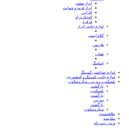
ابزار صعود
ابزار فرود و حمایت
کارابین
کوئیک دراو
قرقره
لوازم جانبی ابزار
کلاه ایمنی
هارنس
طناب
اسلینگ
لوازم بهداشتی کمپینگ
لوازم جانبی کمپینگ و کوهنوردی
تلسکوپ، دوربین، میکروسکوپ
بازگشت
تلسکوپ
بازگشت
دوربین
بازگشت
میکروسکوپ
علاقه‌مندی
مقایسه
ورود / ثبت نام