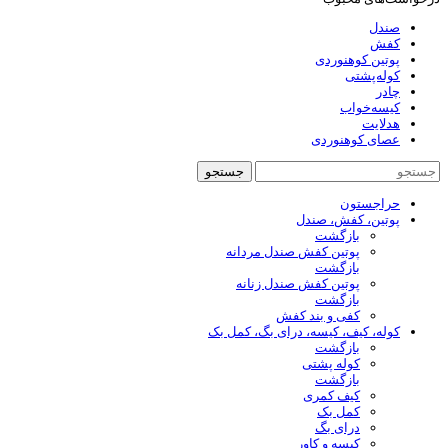
صندل
کفش
پوتین کوهنوردی
کوله‌پشتی
چادر
کیسه‌خواب
هدلایت
عصای کوهنوردی
جستجو
حراجستون
پوتین، کفش، صندل
بازگشت
پوتین کفش صندل مردانه
بازگشت
پوتین کفش صندل زنانه
بازگشت
کفی و بند کفش
کوله، کیف، کیسه، درای بگ، کمل بک
بازگشت
کوله پشتی
بازگشت
کیف کمری
کمل بک
درای بگ
کیسه و کاور