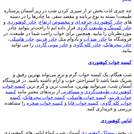
چه چیزی لذت بخش تر از سپری کردن شب در زیر آسمان پرستاره
طبیعت! بسته به نوع برنامه و مقصد سفر، ما چادرها را در دسته
های
چادر کوهنوردی حرفه ای و مخصوص ارتفاع
،
چادر کوهنوردی
و
چادر کمپینگ و طبیعت گردی
قرار داده ایم تا راحت‌تر بتوانید چادر
موردنظرتان را بیابید. همچنین برای خواب راحت شما در طبیعت، در
فروشگاه ما
چادر ضد آب
و بادوام مثل
چادر فرینو
،
چادر هاسکی
،
چادر نیچرهایک
،
چادر کله گاوی
و
چادر موبی گاردن
را می توانید
بیابید.
کیسه خواب کوهنوردی
شب هنگام، یک کیسه خواب گرم و نرم می‌تواند بهترین رفیق و
شریک شما باشد تا استراحتی خوب و آرام داشته باشید. در فروشگاه
آسمان شب، می‌توانید بهترین، مناسب ترین و گرم ترین
کیسه خواب
کوهنوردی، طبیعت‌گردی و مسافرتی
از برندهای معتبر مانند
کیسه
خواب فرینو
، ک
یسه خواب هاسکی
،
کیسه خواب نیچرهایک
،
کیسه
خواب کله گاوی
،
کیسه خواب قایا
و
کیسه خواب صخره
را مشاهده،
بررسی و خریداری کنید.
لباس کوهنوردی
در بخش
پوشاک کوهنوردی
آسمان شب، انواع لباس های کوهنوردی