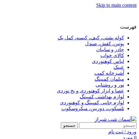
Skip to main content
فهرست
کوله پشتی، کیف، کیسه، کمل بک
پوتین، کفش، صندل
چادر و سایبان
کالای خواب
لباس کوهنوردی
عینک
آشپزخانه کمپ
مبلمان کمپینگ
نور و روشنایی
عصا و ابزار کوهنوردی و یخ نوردی
لوازم بهداشتی کمپینگ
لوازم جانبی کمپینگ و کوهنوردی
تلسکوپ، دوربین، میکروسکوپ
جستجو
ورود / ثبت نام
0
مورد