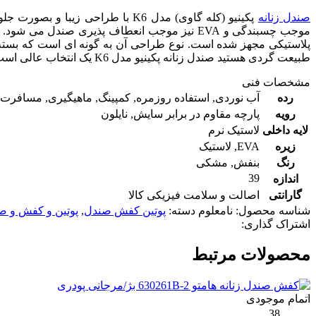
صندل زنانه
پکینیو
(کله گاوی)
موجب چسبندگی و EVA نیز موجب انعطاف پذیری ص
پلاستیکی مجهز شده است. نوع طراحی آن به گونه ای است که بسته ب
طبیعت گردی هستید صندل زنانه پکینیو مدل K6 یک انتخاب عالی است.
مشخصات فنی
رده
آب نوردی
,
استفاده روزمره
,
کمپینگ
,
ماهیگیری
,
مسافرت
رویه
پارچه مقاوم در برابر سایش
,
نایلون
لایه داخلی
لاستیک نرم
زیره
EVA
,
لاستیک
رنگ
بنفش
,
مشکی
39
اندازه
گارانتی
اصالت و سلامت فیزیکی کالا
شناسه محصول:
نامعلوم
دسته:
پوتین کفش صندل
,
پوتین و کفش و صن
اشتراک گذاری:
محصولات مرتبط
اتمام موجودی
38