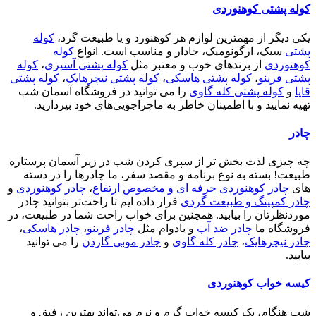
کوله پشتی کوهنوردی
یکی دیگر از مهمترین لوازم هر کوهنورد و یا طبیعت گرد،
کوله
پشتی
سبک، ارگونومیک، جادار و مناسب است. انواع
کوله
کوهنوردی
از برندهای خوب و معتبر مثل
کوله پشتی آسپری
،
کوله
پشتی فرینو
،
کوله پشتی هاسکی
،
کوله پشتی نیچرهایک
،
کوله پشتی
قایا
و
کوله پشتی کله گاوی
را می توانید در فروشگاه آسمان شب
تهیه نمایید و با اطمینان خاطر به ماجراجویی‌های خود بپردازید.
چادر
چه چیزی لذت بخش تر از سپری کردن شب در زیر آسمان پرستاره
طبیعت! بسته به نوع برنامه و مقصد سفر، ما چادرها را در دسته
های
چادر کوهنوردی حرفه ای و مخصوص ارتفاع
،
چادر کوهنوردی
و
چادر کمپینگ و طبیعت گردی
قرار داده ایم تا راحت‌تر بتوانید چادر
موردنظرتان را بیابید. همچنین برای خواب راحت شما در طبیعت، در
فروشگاه ما
چادر ضد آب
و بادوام مثل
چادر فرینو
،
چادر هاسکی
،
چادر نیچرهایک
،
چادر کله گاوی
و
چادر موبی گاردن
را می توانید
بیابید.
کیسه خواب کوهنوردی
شب هنگام، یک کیسه خواب گرم و نرم می‌تواند بهترین رفیق و