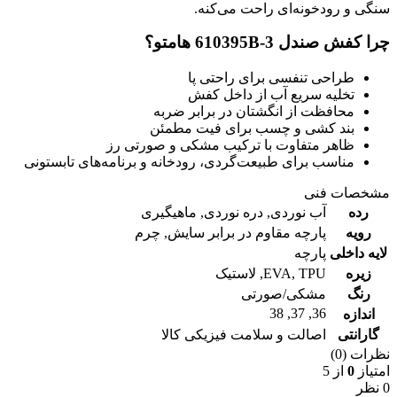
سنگی و رودخونه‌ای راحت می‌کنه.
چرا کفش صندل 610395B-3 هامتو؟
طراحی تنفسی برای راحتی پا
تخلیه سریع آب از داخل کفش
محافظت از انگشتان در برابر ضربه
بند کشی و چسب برای فیت مطمئن
ظاهر متفاوت با ترکیب مشکی و صورتی رز
مناسب برای طبیعت‌گردی، رودخانه و برنامه‌های تابستونی
مشخصات فنی
رده
آب نوردی
,
دره نوردی
,
ماهیگیری
رویه
پارچه مقاوم در برابر سایش
,
چرم
لایه داخلی
پارچه
زیره
TPU
,
EVA
,
لاستیک
رنگ
مشکی/صورتی
38
,
37
,
36
اندازه
گارانتی
اصالت و سلامت فیزیکی کالا
نظرات (0)
امتیاز
0
از 5
0 نظر