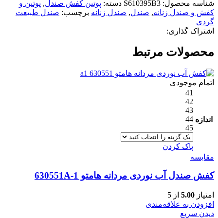
شناسه محصول:
S610395B3
دسته:
پوتین کفش صندل
,
پوتین و
کفش و صندل زنانه
,
صندل
,
صندل زنانه
برچسب:
صندل طبیعت
گردی
اشتراک گذاری:
محصولات مرتبط
اتمام موجودی
41
42
43
44
اندازه
45
پاک کردن
مقایسه
کفش صندل آب نوردی مردانه هامتو 630551A-1
امتیاز
5.00
از 5
افزودن به علاقه‌مندی
دیدن سریع