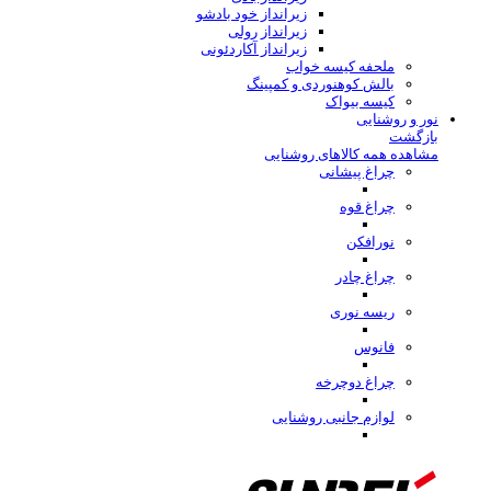
زیرانداز خود بادشو
زیرانداز رولی
زیرانداز آکاردئونی
ملحفه کیسه خواب
بالش کوهنوردی و کمپینگ
کیسه بیواک
نور و روشنایی
بازگشت
مشاهده همه کالاهای روشنایی
چراغ پیشانی
چراغ قوه
نورافکن
چراغ چادر
ریسه نوری
فانوس
چراغ دوچرخه
لوازم جانبی روشنایی