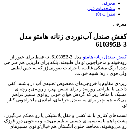
معرفی
مشخصات فنی
نظرات (0)
معرفی
کفش صندل آب‌نوردی زنانه هامتو مدل
610395B-3
کفش صندل زنانه هامتو
مدل 610395B-3، نه فقط برای عبور از
رودخونه و ماجراجویی تو دل طبیعته، بلکه برای دلربایی هم طراحی
شده! رنگ مشکی غالب، با جزئیات صورتی‌رُز که یه حس لطیف
ولی قوی داره؛ شبیه خودت.
زیره‌ی مقاوم با خروجی‌های مخصوص تخلیه‌ی آب در پاشنه، کفی
داخلی با طراحی روزنه‌دار برای تنفس بهتر، و رویه‌ی پارچه‌ای
مشبک با منافذ ریز که گردش هوای خوبی رو توی مسیر فراهم
می‌کنه. همه‌چیز برای یه صندل حرفه‌ای، آماده‌ی ماجراجویی کنار
تو.
تسمه‌های کناری با بند کشی و قفل پلاستیکی پا رو محکم می‌گیرن،
پشت پا هم با یه تسمه‌ی چسبی تنظیم می‌شه و به خوبی دور قوزک
رو می‌پوشونه. محافظ جلوی انگشتان هم خیال‌تو توی مسیرهای