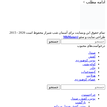
ادامه مطلب >
تمام حقوق این وبسایت برای آسمان شب شیراز محفوظ است 2026 - 2015.
طراحی سایت و سئو
MhManavi
جستجو
درخواست‌های محبوب
صندل
کفش
پوتین کوهنوردی
کوله‌پشتی
چادر
کیسه‌خواب
هدلایت
عصای کوهنوردی
جستجو
حراجستون
پوتین، کفش، صندل
بازگشت
پوتین کفش صندل مردانه