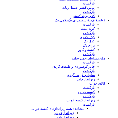
بازگشت
پوتین کفش صندل زنانه
بازگشت
کفی و بند کفش
کوله، کیف، کیسه، درای بگ، کمل بک
بازگشت
کوله پشتی
بازگشت
کیف کمری
کمل بک
درای بگ
کیسه و کاور
بازگشت
چادر، سایبان و ملزومات
بازگشت
چادر کوهنوردی و طبیعت گردی
بازگشت
سایبان طبیعت‌گردی
زیرانداز چادر
کالای خواب
بازگشت
کیسه خواب
بازگشت
زیرانداز کیسه خواب
بازگشت
مشاهده همه زیراندازهای کیسه خواب
زیرانداز فومی
زیرانداز بادی