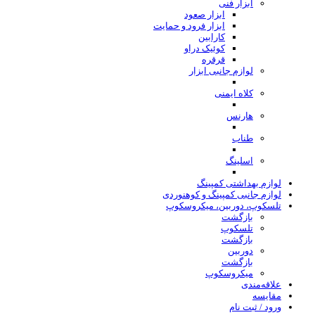
ابزار فنی
ابزار صعود
ابزار فرود و حمایت
کارابین
کوئیک دراو
قرقره
لوازم جانبی ابزار
کلاه ایمنی
هارنس
طناب
اسلینگ
لوازم بهداشتی کمپینگ
لوازم جانبی کمپینگ و کوهنوردی
تلسکوپ، دوربین، میکروسکوپ
بازگشت
تلسکوپ
بازگشت
دوربین
بازگشت
میکروسکوپ
علاقه‌مندی
مقایسه
ورود / ثبت نام