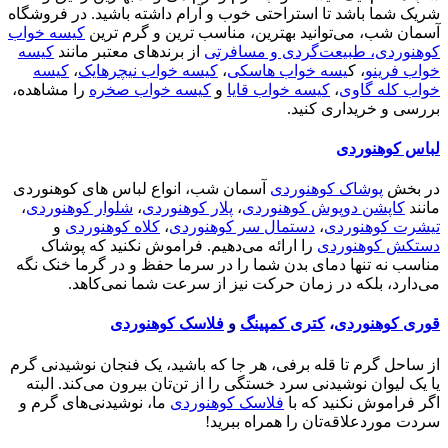
شریک شما باشد تا استراحتی خوب و آرام داشته باشید. در فروشگاه
آسمان شب، می‌توانید بهترین، مناسب ترین و گرم ترین
کیسه خواب
کوهنوردی، طبیعت‌گردی و مسافرتی
از برندهای معتبر مانند
کیسه
خواب فرینو
، ک
یسه خواب هاسکی
،
کیسه خواب نیچرهایک
،
کیسه
خواب کله گاوی
،
کیسه خواب قایا
و
کیسه خواب صخره
را مشاهده،
بررسی و خریداری کنید.
لباس کوهنوردی
در بخش
پوشاک کوهنوردی
آسمان شب، انواع لباس های کوهنوردی
مانند
کاپشن دوپوش کوهنوردی
،
پلار کوهنوردی
،
شلوار کوهنوردی
،
تیشرت کوهنوردی
،
دستمال سر کوهنوردی
،
کلاه کوهنوردی
و
دستکش کوهنوردی
را ارائه می‌دهیم. فراموش نکنید که پوشاک
مناسب نه تنها دمای بدن شما را در سرما حفظ و در گرما خنک نگه
می‌دارد، بلکه در زمان حرکت نیز از سرعت شما نمی‌کاهد.
قوری کوهنوردی
،
کتری کمپینگ
و
فلاسک کوهنوردی
از ساحل گرم تا قله برفی، هر جا که باشید، یک فنجان نوشیدنی گرم
یا یک لیوان نوشیدنی سرد خستگی را از تن‌تان بیرون می‌کند. البته
اگر فراموش نکنید که با
فلاسک کوهنوردی
ما، نوشیدنی‌های گرم و
سردت موردعلاقه‌تان را همراه ببرید!