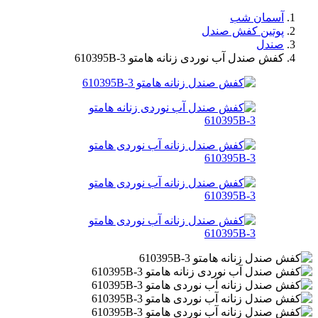
آسمان شب
پوتین کفش صندل
صندل
کفش صندل آب نوردی زنانه هامتو 610395B-3