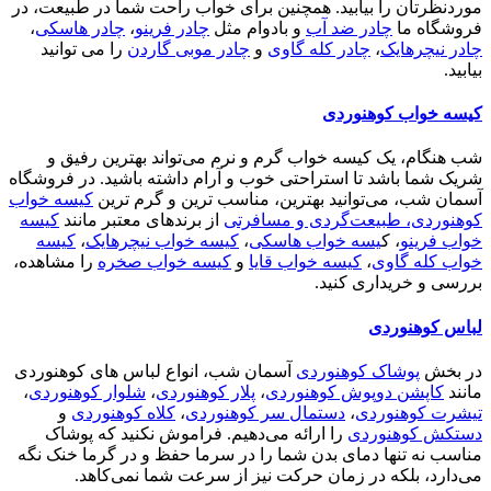
موردنظرتان را بیابید. همچنین برای خواب راحت شما در طبیعت، در
فروشگاه ما
چادر ضد آب
و بادوام مثل
چادر فرینو
،
چادر هاسکی
،
چادر نیچرهایک
،
چادر کله گاوی
و
چادر موبی گاردن
را می توانید
بیابید.
کیسه خواب کوهنوردی
شب هنگام، یک کیسه خواب گرم و نرم می‌تواند بهترین رفیق و
شریک شما باشد تا استراحتی خوب و آرام داشته باشید. در فروشگاه
آسمان شب، می‌توانید بهترین، مناسب ترین و گرم ترین
کیسه خواب
کوهنوردی، طبیعت‌گردی و مسافرتی
از برندهای معتبر مانند
کیسه
خواب فرینو
، ک
یسه خواب هاسکی
،
کیسه خواب نیچرهایک
،
کیسه
خواب کله گاوی
،
کیسه خواب قایا
و
کیسه خواب صخره
را مشاهده،
بررسی و خریداری کنید.
لباس کوهنوردی
در بخش
پوشاک کوهنوردی
آسمان شب، انواع لباس های کوهنوردی
مانند
کاپشن دوپوش کوهنوردی
،
پلار کوهنوردی
،
شلوار کوهنوردی
،
تیشرت کوهنوردی
،
دستمال سر کوهنوردی
،
کلاه کوهنوردی
و
دستکش کوهنوردی
را ارائه می‌دهیم. فراموش نکنید که پوشاک
مناسب نه تنها دمای بدن شما را در سرما حفظ و در گرما خنک نگه
می‌دارد، بلکه در زمان حرکت نیز از سرعت شما نمی‌کاهد.