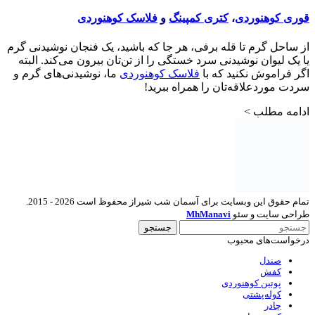
قوری کوهنوردی
،
کتری کمپینگ
و
فلاسک کوهنوردی
از ساحل گرم تا قله برفی، هر جا که باشید، یک فنجان نوشیدنی گرم
یا یک لیوان نوشیدنی سرد خستگی را از تن‌تان بیرون می‌کند. البته
اگر فراموش نکنید که با
فلاسک کوهنوردی
ما، نوشیدنی‌های گرم و
سردت موردعلاقه‌تان را همراه ببرید!
ادامه مطلب >
تمام حقوق این وبسایت برای آسمان شب شیراز محفوظ است 2026 - 2015.
طراحی سایت و سئو
MhManavi
جستجو
درخواست‌های محبوب
صندل
کفش
پوتین کوهنوردی
کوله‌پشتی
چادر