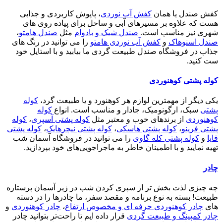
کفش صندل یا همان
کفش آب نوردی
، پاپوش کاربردی و جذابی
هست که علاوه بر مسیرهای آبی و ساحل برای پیاده روی های
شهری نیز مناسب است.
صندل شیک و بادوام
مثل
صندل هامتو
،
صندل اسنوهاک
و
کفش آب نوردی هامتو
را می توانید در رنگ های
جذاب در فروشگاه صندل طبیعت گردی ما بیابید و با استایل خود
ست کنید.
کوله پشتی کوهنوردی
یکی دیگر از مهمترین لوازم هر کوهنورد و یا طبیعت گرد،
کوله
پشتی
سبک، ارگونومیک، جادار و مناسب است. انواع
کوله
کوهنوردی
از برندهای خوب و معتبر مثل
کوله پشتی آسپری
،
کوله
پشتی فرینو
،
کوله پشتی هاسکی
،
کوله پشتی نیچرهایک
،
کوله پشتی
قایا
و
کوله پشتی کله گاوی
را می توانید در فروشگاه آسمان شب
تهیه نمایید و با اطمینان خاطر به ماجراجویی‌های خود بپردازید.
چادر
چه چیزی لذت بخش تر از سپری کردن شب در زیر آسمان پرستاره
طبیعت! بسته به نوع برنامه و مقصد سفر، ما چادرها را در دسته
های
چادر کوهنوردی حرفه ای و مخصوص ارتفاع
،
چادر کوهنوردی
و
چادر کمپینگ و طبیعت گردی
قرار داده ایم تا راحت‌تر بتوانید چادر