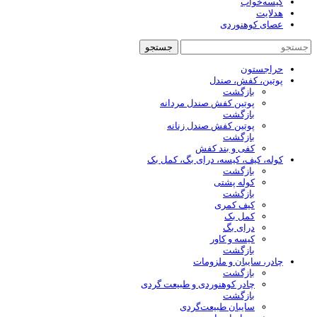
کیسه‌خواب
هدلایت
عصای کوهنوردی
جستجو
حراجستون
پوتین، کفش، صندل
بازگشت
پوتین کفش صندل مردانه
بازگشت
پوتین کفش صندل زنانه
بازگشت
کفی و بند کفش
کوله، کیف، کیسه، درای بگ، کمل بک
بازگشت
کوله پشتی
بازگشت
کیف کمری
کمل بک
درای بگ
کیسه و کاور
بازگشت
چادر، سایبان و ملزومات
بازگشت
چادر کوهنوردی و طبیعت گردی
بازگشت
سایبان طبیعت‌گردی