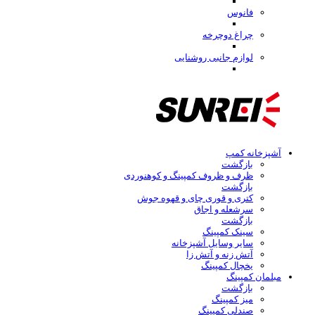
فانوس
چراغ دوچرخه
لوازم جانبی روشنایی
آشپزخانه کمپ
بازگشت
ظرف و ظروف کمپینگ و کوهنوردی
بازگشت
کتری و قوری چای و قهوه جوش
سرشعله و اجاق
بازگشت
سینک کمپینگ
سایر وسایل آشپزخانه
آتش زنه و آتش زا
یخچال کمپینگ
مبلمان کمپینگ
بازگشت
میز کمپینگ
صندلی کمپینگ