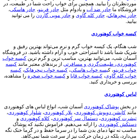
موردنظرتان را بیابید. همچنین برای خواب راحت شما در طبیعت، در
فروشگاه ما
چادر ضد آب
و بادوام مثل
چادر فرینو
،
چادر هاسکی
،
چادر نیچرهایک
،
چادر کله گاوی
و
چادر موبی گاردن
را می توانید
بیابید.
کیسه خواب کوهنوردی
شب هنگام، یک کیسه خواب گرم و نرم می‌تواند بهترین رفیق و
شریک شما باشد تا استراحتی خوب و آرام داشته باشید. در فروشگاه
آسمان شب، می‌توانید بهترین، مناسب ترین و گرم ترین
کیسه خواب
کوهنوردی، طبیعت‌گردی و مسافرتی
از برندهای معتبر مانند
کیسه
خواب فرینو
، ک
یسه خواب هاسکی
،
کیسه خواب نیچرهایک
،
کیسه
خواب کله گاوی
،
کیسه خواب قایا
و
کیسه خواب صخره
را مشاهده،
بررسی و خریداری کنید.
لباس کوهنوردی
در بخش
پوشاک کوهنوردی
آسمان شب، انواع لباس های کوهنوردی
مانند
کاپشن دوپوش کوهنوردی
،
پلار کوهنوردی
،
شلوار کوهنوردی
،
تیشرت کوهنوردی
،
دستمال سر کوهنوردی
،
کلاه کوهنوردی
و
دستکش کوهنوردی
را ارائه می‌دهیم. فراموش نکنید که پوشاک
مناسب نه تنها دمای بدن شما را در سرما حفظ و در گرما خنک نگه
می‌دارد، بلکه در زمان حرکت نیز از سرعت شما نمی‌کاهد.