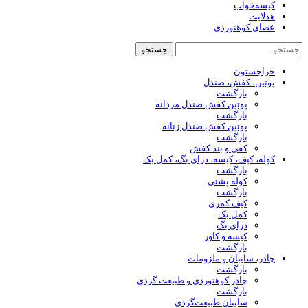
کیسه‌خواب
هدلایت
عصای کوهنوردی
جستجو
حراجستون
پوتین، کفش، صندل
بازگشت
پوتین کفش صندل مردانه
بازگشت
پوتین کفش صندل زنانه
بازگشت
کفی و بند کفش
کوله، کیف، کیسه، درای بگ، کمل بک
بازگشت
کوله پشتی
بازگشت
کیف کمری
کمل بک
درای بگ
کیسه و کاور
بازگشت
چادر، سایبان و ملزومات
بازگشت
چادر کوهنوردی و طبیعت گردی
بازگشت
سایبان طبیعت‌گردی