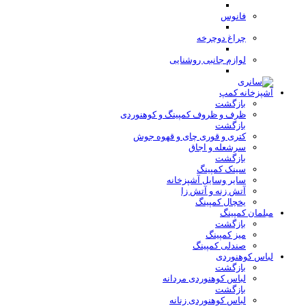
فانوس
چراغ دوچرخه
لوازم جانبی روشنایی
آشپزخانه کمپ
بازگشت
ظرف و ظروف کمپینگ و کوهنوردی
بازگشت
کتری و قوری چای و قهوه جوش
سرشعله و اجاق
بازگشت
سینک کمپینگ
سایر وسایل آشپزخانه
آتش زنه و آتش زا
یخچال کمپینگ
مبلمان کمپینگ
بازگشت
میز کمپینگ
صندلی کمپینگ
لباس کوهنوردی
بازگشت
لباس کوهنوردی مردانه
بازگشت
لباس کوهنوردی زنانه