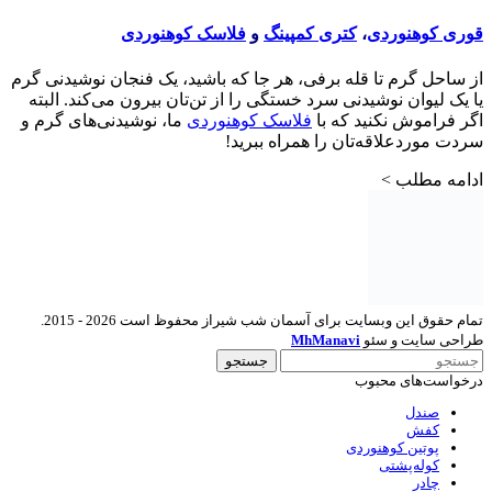
قوری کوهنوردی
،
کتری کمپینگ
و
فلاسک کوهنوردی
از ساحل گرم تا قله برفی، هر جا که باشید، یک فنجان نوشیدنی گرم
یا یک لیوان نوشیدنی سرد خستگی را از تن‌تان بیرون می‌کند. البته
اگر فراموش نکنید که با
فلاسک کوهنوردی
ما، نوشیدنی‌های گرم و
سردت موردعلاقه‌تان را همراه ببرید!
ادامه مطلب >
تمام حقوق این وبسایت برای آسمان شب شیراز محفوظ است 2026 - 2015.
طراحی سایت و سئو
MhManavi
جستجو
درخواست‌های محبوب
صندل
کفش
پوتین کوهنوردی
کوله‌پشتی
چادر