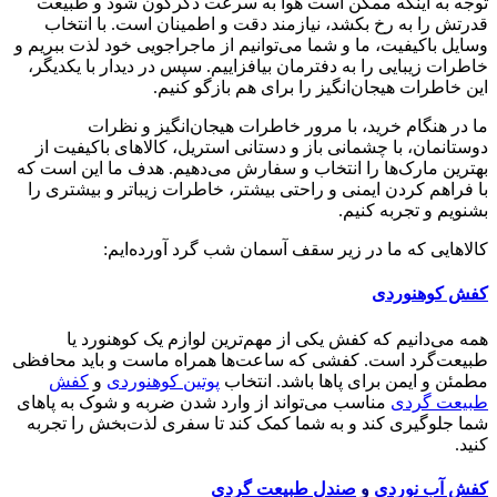
توجه به اینکه ممکن است هوا به سرعت دگرگون شود و طبیعت
قدرتش را به رخ بکشد، نیازمند دقت و اطمینان است. با انتخاب
وسایل باکیفیت، ما و شما می‌توانیم از ماجراجویی خود لذت ببریم و
خاطرات زیبایی را به دفترمان بیافزاییم. سپس در دیدار با یکدیگر،
این خاطرات هیجان‌انگیز را برای هم بازگو کنیم.
ما در هنگام خرید، با مرور خاطرات هیجان‌انگیز و نظرات
دوستانمان، با چشمانی باز و دستانی استریل، کالاهای باکیفیت از
بهترین مارک‌ها را انتخاب و سفارش می‌دهیم. هدف ما این است که
با فراهم کردن ایمنی و راحتی بیشتر، خاطرات زیباتر و بیشتری را
بشنویم و تجربه کنیم.
کالاهایی که ما در زیر سقف آسمان شب گرد آورده‌ایم:
کفش کوهنوردی
همه می‌دانیم که کفش یکی از مهم‌ترین لوازم یک کوهنورد یا
طبیعت‌گرد است. کفشی که ساعت‌ها همراه ماست و باید محافظی
مطمئن و ایمن برای پاها باشد. انتخاب
پوتین کوهنوردی
و
کفش
طبیعت گردی
مناسب می‌تواند از وارد شدن ضربه و شوک به پاهای
شما جلوگیری کند و به شما کمک کند تا سفری لذت‌بخش را تجربه
کنید.
کفش آب نوردی
و
صندل طبیعت گردی