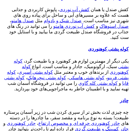
کفش صندل یا همان
کفش آب نوردی
، پاپوش کاربردی و جذابی
هست که علاوه بر مسیرهای آبی و ساحل برای پیاده روی های
شهری نیز مناسب است.
صندل شیک و بادوام
مثل
صندل هامتو
،
صندل اسنوهاک
و
کفش آب نوردی هامتو
را می توانید در رنگ های
جذاب در فروشگاه صندل طبیعت گردی ما بیابید و با استایل خود
ست کنید.
کوله پشتی کوهنوردی
یکی دیگر از مهمترین لوازم هر کوهنورد و یا طبیعت گرد،
کوله
پشتی
سبک، ارگونومیک، جادار و مناسب است. انواع
کوله
کوهنوردی
از برندهای خوب و معتبر مثل
کوله پشتی آسپری
،
کوله
پشتی فرینو
،
کوله پشتی هاسکی
،
کوله پشتی نیچرهایک
،
کوله پشتی
قایا
و
کوله پشتی کله گاوی
را می توانید در فروشگاه آسمان شب
تهیه نمایید و با اطمینان خاطر به ماجراجویی‌های خود بپردازید.
چادر
چه چیزی لذت بخش تر از سپری کردن شب در زیر آسمان پرستاره
طبیعت! بسته به نوع برنامه و مقصد سفر، ما چادرها را در دسته
های
چادر کوهنوردی حرفه ای و مخصوص ارتفاع
،
چادر کوهنوردی
و
چادر کمپینگ و طبیعت گردی
قرار داده ایم تا راحت‌تر بتوانید چادر