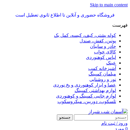
Skip to main content
فروشگاه حضوری و آنلاین تا اطلاع ثانوی تعطیل است
فهرست
کوله پشتی، کیف، کیسه، کمل بک
پوتین، کفش، صندل
چادر و سایبان
کالای خواب
لباس کوهنوردی
عینک
آشپزخانه کمپ
مبلمان کمپینگ
نور و روشنایی
عصا و ابزار کوهنوردی و یخ نوردی
لوازم بهداشتی کمپینگ
لوازم جانبی کمپینگ و کوهنوردی
تلسکوپ، دوربین، میکروسکوپ
جستجو
ورود / ثبت نام
0
مورد