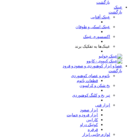
بازگشت
عینک
بازگشت
عینک آفتابی
عینک اسکی و طوفان
اکسسوری عینک
عینک‌ها به تفکیک برند
عصا و ابزار کوهنوردی و صعود و فرود
بازگشت
باتوم و عصای کوهنوردی
قطعات باتوم
یخ شکن و کرامپون
تبر یخ و کلنگ کوهنوردی
ابزار فنی
ابزار صعود
ابزار فرود و حمایت
کارابین
کوئیک دراو
قرقره
لوازم جانبی ابزار