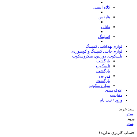
کلاه ایمنی
هارنس
طناب
اسلینگ
لوازم بهداشتی کمپینگ
لوازم جانبی کمپینگ و کوهنوردی
تلسکوپ، دوربین، میکروسکوپ
بازگشت
تلسکوپ
بازگشت
دوربین
بازگشت
میکروسکوپ
علاقه‌مندی
مقایسه
ورود / ثبت نام
سبد خرید
بستن
ورود
بستن
حساب کاربری ندارید؟